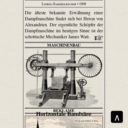
Liebig-Sammelbilder
• 1909
Die älteste bekannte Erwähnung einer
Dampfmaschine findet sich bei Heron von
Alexandrien. Der eigentliche Schöpfer der
Dampfmaschine im heutigen Sinne ist der
schottische Mechaniker James Watt.
MASCHINENBAU
REKLAME
Horizontale Bandsäge
∧
Prometheus
• 19.6.1895