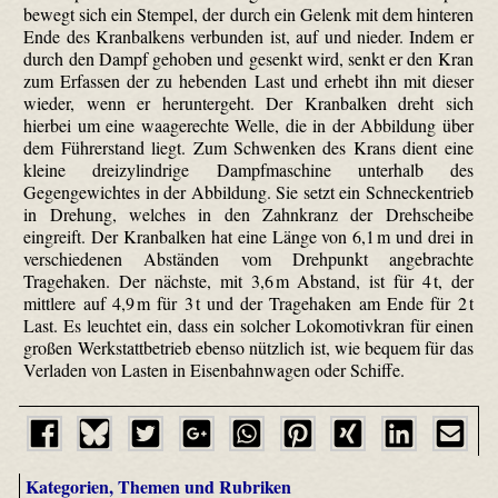
bewegt sich ein Stempel, der durch ein Gelenk mit dem hinteren
Ende des Kranbalkens verbunden ist, auf und nieder. Indem er
durch den Dampf gehoben und gesenkt wird, senkt er den Kran
zum Erfassen der zu hebenden Last und erhebt ihn mit dieser
wieder, wenn er heruntergeht. Der Kranbalken dreht sich
hierbei um eine waagerechte Welle, die in der Abbildung über
dem Führerstand liegt. Zum Schwenken des Krans dient eine
kleine drei­zylindrige Dampfmaschine unterhalb des
Gegengewichtes in der Abbildung. Sie setzt ein Schnecken­trieb
in Drehung, welches in den Zahnkranz der Drehscheibe
eingreift. Der Kranbalken hat eine Länge von 6,1 m und drei in
verschiedenen Abständen vom Drehpunkt angebrachte
Tragehaken. Der nächste, mit 3,6 m Abstand, ist für 4 t, der
mittlere auf 4,9 m für 3 t und der Tragehaken am Ende für 2 t
Last. Es leuchtet ein, dass ein solcher Loko­motiv­kran für einen
großen Werkstattbetrieb ebenso nützlich ist, wie bequem für das
Verladen von Lasten in Eisenbahnwagen oder Schiffe.
Kategorien, Themen und Rubriken