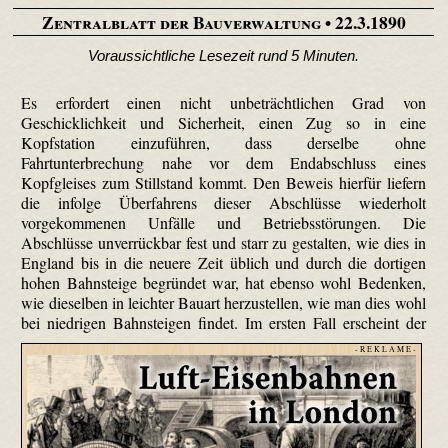
Zentralblatt der Bauverwaltung
• 22.3.1890
Voraussichtliche Lesezeit rund 5 Minuten.
Es erfordert einen nicht unbeträchtlichen Grad von
Geschicklichkeit und Sicherheit, einen Zug so in eine
Kopfstation einzuführen, dass derselbe ohne
Fahrtunterbrechung nahe vor dem Endabschluss eines
Kopfgleises zum Stillstand kommt. Den Beweis hierfür liefern
die infolge Überfahrens dieser Abschlüsse wiederholt
vorgekommenen Unfälle und Betriebsstörungen. Die
Abschlüsse unverrückbar fest und starr zu gestalten, wie dies in
England bis in die neuere Zeit üblich und durch die dortigen
hohen Bahnsteige begründet war, hat ebenso wohl Bedenken,
wie dieselben in leichter Bauart herzustellen, wie man dies wohl
bei niedrigen Bahnsteigen findet.
Im ersten Fall erscheint der
- R E K L A M E -