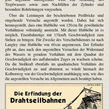
Tropfwassers sowie zum Nachfüllen der Zylinder sind
besondere Rohrleitungen vorgesehen.
Über die Leistungen der beschriebenen Prellböcke sind
eingehende Versuche angestellt worden. Dabei hat sich
herausgestellt, dass eine Hubhöhe von 120 cm für gewöhnliche
Verhältnisse vollständig ausreicht. Mit dieser Hubhöhe ist es
möglich, Eisenbahnzüge mit 13 km/h Geschwindigkeit zum
Stehen zu bringen. Für Zwecke des Verschieb­dienstes ist nach
Langley eine Hubhöhe von 60 cm angemessen. Der Erfinder
gibt an, dass nach den angestellten Versuchen der Widerstand
des Wassers in geradem Verhältnis mit dem Quadrat der
Geschwindigkeit des auffahrenden Zuges zu wachsen scheine.
Da die Stoßkraft ebenfalls im quadratischen Verhältnis der
Geschwindigkeit zu- und abnimmt, so würde hiernach der
Kolbenweg von der Geschwindigkeit unabhängig sein, wie dies
die angestellten Versuche im Allgemeinen auch bestätigt haben.
- R E K L A M E -