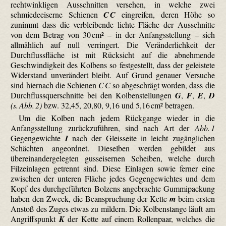
rechtwinkligen Ausschnitten versehen, in welche zwei
schmiedeeiserne Schienen
C C
eingreifen, deren Höhe so
zunimmt dass die verbleibende lichte Fläche der Ausschnitte
von dem Betrag von 30 cm² – in der Anfangsstellung – sich
allmählich auf null verringert. Die Veränderlichkeit der
Durchflussfläche ist mit Rücksicht auf die abnehmende
Geschwindigkeit des Kolbens so festgestellt, dass der geleistete
Widerstand unverändert bleibt. Auf Grund genauer Versuche
sind hiernach die Schienen
C C
so abgeschrägt worden, dass die
Durchflussquerschnitte bei den Kolbenstellungen
G
,
F
,
E
,
D
(s. Abb. 2)
bzw. 32,45, 20,80, 9,16 und 5,16 cm² betragen.
Um die Kolben nach jedem Rückgange wieder in die
Anfangsstellung zurückzuführen, sind nach Art der
Abb. 1
Gegengewichte
I
nach der Gleisseite in leicht zugänglichen
Schächten angeordnet. Dieselben werden gebildet aus
übereinandergelegten gusseisernen Scheiben, welche durch
Filzeinlagen getrennt sind. Diese Einlagen sowie ferner eine
zwischen der unteren Fläche jedes Gegengewichtes und dem
Kopf des durchgeführten Bolzens angebrachte Gummipackung
haben den Zweck, die Beanspruchung der Kette
m
beim ersten
Anstoß des Zuges etwas zu mildern. Die Kolbenstange läuft am
Angriffspunkt
K
der Kette auf einem Rollenpaar, welches die