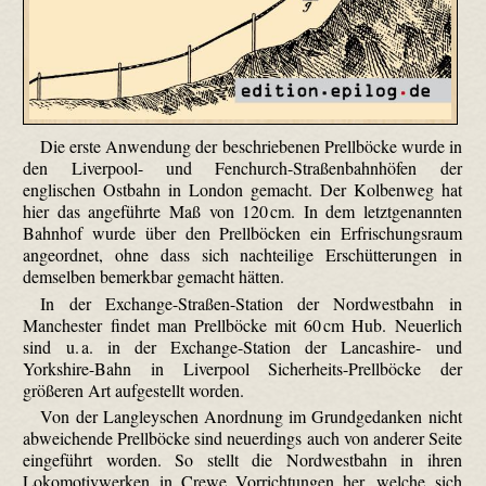
Die erste Anwendung der beschriebenen Prellböcke wurde in
den Liverpool- und Fenchurch-Straßen­bahn­höfen der
englischen Ostbahn in London gemacht. Der Kolbenweg hat
hier das angeführte Maß von 120 cm. In dem letztgenannten
Bahnhof wurde über den Prellböcken ein Erfrischungsraum
angeordnet, ohne dass sich nachteilige Erschütterungen in
demselben bemerkbar gemacht hätten.
In der Exchange-Straßen-Station der Nordwestbahn in
Manchester findet man Prellböcke mit 60 cm Hub. Neuerlich
sind u. a. in der Exchange-Station der Lancashire- und
Yorkshire-Bahn in Liverpool Sicherheits-Prellböcke der
größeren Art aufgestellt worden.
Von der Langleyschen Anordnung im Grundgedanken nicht
abweichende Prellböcke sind neuerdings auch von anderer Seite
eingeführt worden. So stellt die Nordwestbahn in ihren
Lokomotiv­werken in Crewe Vorrichtungen her, welche sich