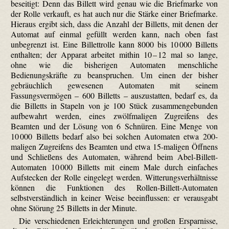
beseitigt: Denn das Billett wird genau wie die Briefmarke von
der Rolle verkauft, es hat auch nur die Stärke einer Briefmarke.
Hieraus ergibt sich, dass die Anzahl der Billetts, mit denen der
Automat auf einmal gefüllt werden kann, nach oben fast
unbegrenzt ist. Eine Billett­rolle kann 8000 bis 10 000 Billetts
enthalten; der Apparat arbeitet mithin 10 – 12 mal so lange,
ohne wie die bisherigen Automaten menschliche
Bedienungskräfte zu beanspruchen. Um einen der bisher
gebräuchlich gewesenen Automaten mit seinem
Fassungsvermögen – 600 Billetts – auszustatten, bedarf es, da
die Billetts in Stapeln von je 100 Stück zusammengebunden
aufbewahrt werden, eines zwölfmaligen Zugreifens des
Beamten und der Lösung von 6 Schnüren. Eine Menge von
10 000 Billetts bedarf also bei solchen Automaten etwa 200-
maligen Zugreifens des Beamten und etwa 15-maligen Öffnens
und Schließens des Automaten, während beim Abel-Billett-
Automaten 10 000 Billetts mit einem Male durch einfaches
Aufstecken der Rolle eingelegt werden. Witterungsverhältnisse
können die Funktionen des Rollen-Billett-Automaten
selbstverständlich in keiner Weise beeinflussen: er verausgabt
ohne Störung 25 Billetts in der Minute.
Die verschiedenen Erleichterungen und großen Ersparnisse,