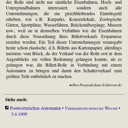
der Rolle sind nicht nur sämtliche Eisenbahnen, Hoch- und
Untergrundbahnen interessiert, sondern auch alle
Unternehmungen, die ein gleichbleibendes Eintrittsgeld
erheben, wie z. B. Kurparks, Konzertlokale, Zoologische
Gärten, Sportplätze, Wasserfähren, Brückenübergänge, Museen
usw., weil sie in demselben Verhältnis wie die Eisenbahnen
durch diese Neuordnung ihres Billett­verkaufs Ersparnisse
erzielen werden. Ein Teil dieser Unternehmungen verausgabt
heute schon elastische, d. h. Billetts aus Kartonpapier, allerdings
meistens vom Block, da der Verkauf von der Rolle erst in dem
Augenblicke zur vollen Bedeutung gelangen konnte, als es
gelungen war, die Billett-Rolle in Verbindung mit einem
Automaten zu bringen und damit den Schalterverkauf zum
größten Teile entbehrlich zu machen.
• Ober-Postpraktikant Schikorowski
Siehe auch:
Postwertzeichen-Automaten •
Verkehrstechnische Woche
•
3.4.1909