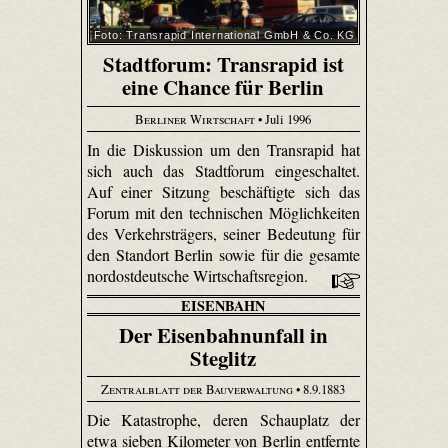
Foto: Transrapid International GmbH & Co. KG
Stadtforum: Transrapid ist
eine Chance für Berlin
Berliner Wirtschaft
• Juli 1996
In die Diskussion um den Transrapid hat
sich auch das Stadtforum eingeschaltet.
Auf einer Sitzung beschäftigte sich das
Forum mit den technischen Möglichkeiten
des Verkehrsträgers, seiner Bedeutung für
den Standort Berlin sowie für die gesamte
nordostdeutsche Wirtschaftsregion.
EISENBAHN
Der Eisenbahnunfall in
Steglitz
Zentralblatt der Bauverwaltung
• 8.9.1883
Die Katastrophe, deren Schauplatz der
etwa sieben Kilometer von Berlin entfernte