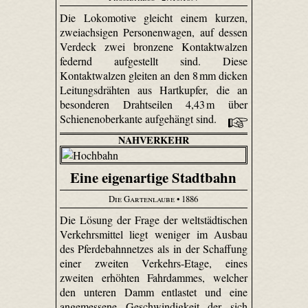
Die Lokomotive gleicht einem kurzen,
zweiachsigen Personenwagen, auf dessen
Verdeck zwei bronzene Kontaktwalzen
federnd aufgestellt sind. Diese
Kontaktwalzen gleiten an den 8 mm dicken
Leitungsdrähten aus Hartkupfer, die an
besonderen Drahtseilen 4,43 m über
Schienenoberkante aufgehängt sind.
NAHVERKEHR
Eine eigenartige Stadtbahn
Die Gartenlaube
• 1886
Die Lösung der Frage der weltstädtischen
Verkehrsmittel liegt weniger im Ausbau
des Pferdebahnnetzes als in der Schaffung
einer zweiten Verkehrs-Etage, eines
zweiten erhöhten Fahrdammes, welcher
den unteren Damm entlastet und eine
angemessene Geschwindigkeit der sich