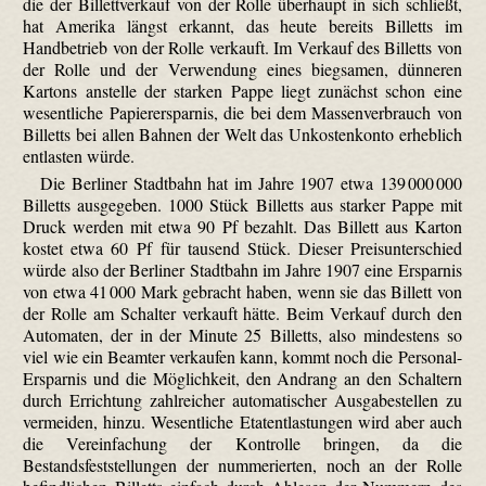
die der Billett­verkauf von der Rolle überhaupt in sich schließt,
hat Amerika längst erkannt, das heute bereits Billetts im
Handbetrieb von der Rolle verkauft. Im Verkauf des Billetts von
der Rolle und der Verwendung eines biegsamen, dünneren
Kartons anstelle der starken Pappe liegt zunächst schon eine
wesentliche Papierersparnis, die bei dem Massen­verbrauch von
Billetts bei allen Bahnen der Welt das Unkostenkonto erheblich
entlasten würde.
Die Berliner Stadtbahn hat im Jahre 1907 etwa 139 000 000
Billetts ausgegeben. 1000 Stück Billetts aus starker Pappe mit
Druck werden mit etwa 90 Pf bezahlt. Das Billett aus Karton
kostet etwa 60 Pf für tausend Stück. Dieser Preisunterschied
würde also der Berliner Stadtbahn im Jahre 1907 eine Ersparnis
von etwa 41 000 Mark gebracht haben, wenn sie das Billett von
der Rolle am Schalter verkauft hätte. Beim Verkauf durch den
Automaten, der in der Minute 25 Billetts, also mindestens so
viel wie ein Beamter verkaufen kann, kommt noch die Personal-
Ersparnis und die Möglichkeit, den Andrang an den Schaltern
durch Errichtung zahlreicher automatischer Ausgabestellen zu
vermeiden, hinzu. Wesentliche Etatentlastungen wird aber auch
die Vereinfachung der Kontrolle bringen, da die
Bestandsfeststellungen der nummerierten, noch an der Rolle