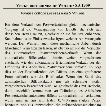
Verkehrstechnische Woche
• 8.5.1909
Voraussichtliche Lesezeit rund 5 Minuten.
Ein dem Verkauf von Postwertzeichen gleich mechanischer
Vorgang ist die Verausgabung von Billetts, die stets auf
denselben Betrag lauten, gleichviel ob sie für Straßenbahnen,
Stadtbahnen oder Einlass­zwecke irgendwelcher Art verausgabt
werden. Der Wunsch, auch diese mechanische Arbeit durch
Maschinen verrichten zu lassen, ist ebenso alt wie die Versuche
des automatischen Postwertzeichen-Verkaufs. Wenn der
automatische Billett­verkauf bereits weiter vorgeschritten
erscheint, wie der automatische Briefmarken-Verkauf vor der
Erfindung des Abelschen Postwertzeichenautomaten, so liegt
dies an der Beschaffenheit des Billetts, das eine greifbarere
Form aufweist wie die Briefmarke. Wenn der Stand des
automatischen Billettverkaufs nur als scheinbar weiter
vorgeschritten bezeichnet wird, so geschieht dies mit Bedacht,
denn tatsächlich konnte man vor Erfindung des Abelschen
Postwertzeichenautomaten Billetts automatisch nur verkaufen,
wenn man sie aus sehr fester, 0,7 – 0,9 mm starker Pappe
herstellte, also aus Pappstücken, die aufeinandergeschichtet im