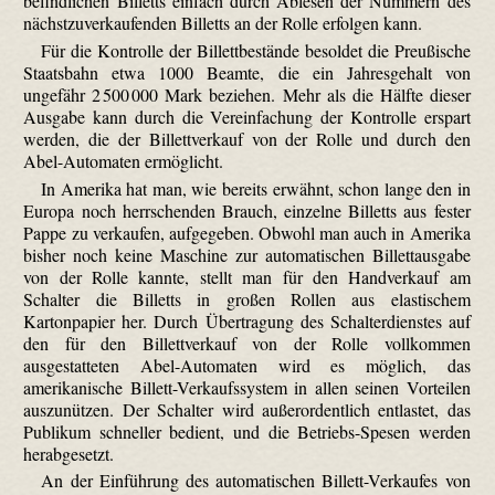
befindlichen Billetts einfach durch Ablesen der Nummern des
nächst­zuver­kaufenden Billetts an der Rolle erfolgen kann.
Für die Kontrolle der Billett­bestände besoldet die Preußische
Staatsbahn etwa 1000 Beamte, die ein Jahresgehalt von
ungefähr 2 500 000 Mark beziehen. Mehr als die Hälfte dieser
Ausgabe kann durch die Vereinfachung der Kontrolle erspart
werden, die der Billett­verkauf von der Rolle und durch den
Abel-Automaten ermöglicht.
In Amerika hat man, wie bereits erwähnt, schon lange den in
Europa noch herrschenden Brauch, einzelne Billetts aus fester
Pappe zu verkaufen, aufgegeben. Obwohl man auch in Amerika
bisher noch keine Maschine zur automatischen Billett­ausgabe
von der Rolle kannte, stellt man für den Handverkauf am
Schalter die Billetts in großen Rollen aus elastischem
Kartonpapier her. Durch Übertragung des Schalterdienstes auf
den für den Billett­verkauf von der Rolle vollkommen
ausgestatteten Abel-Automaten wird es möglich, das
amerikanische Billett-Verkaufssystem in allen seinen Vorteilen
auszunützen. Der Schalter wird außerordentlich entlastet, das
Publikum schneller bedient, und die Betriebs-Spesen werden
herabgesetzt.
An der Einführung des automatischen Billett-Verkaufes von