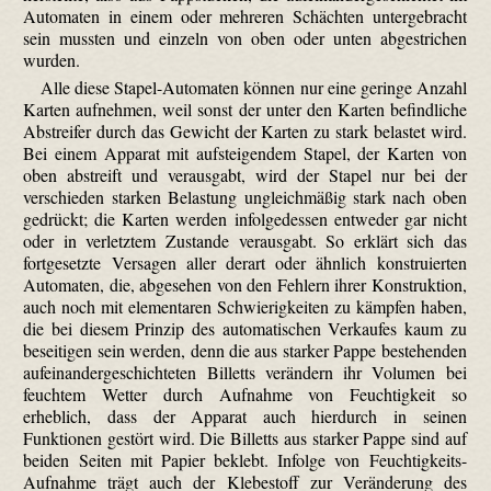
Automaten in einem oder mehreren Schächten untergebracht
sein mussten und einzeln von oben oder unten abgestrichen
wurden.
Alle diese Stapel-Automaten können nur eine geringe Anzahl
Karten aufnehmen, weil sonst der unter den Karten befindliche
Abstreifer durch das Gewicht der Karten zu stark belastet wird.
Bei einem Apparat mit aufsteigendem Stapel, der Karten von
oben abstreift und verausgabt, wird der Stapel nur bei der
verschieden starken Belastung ungleichmäßig stark nach oben
gedrückt; die Karten werden infolgedessen entweder gar nicht
oder in verletztem Zustande verausgabt. So erklärt sich das
fortgesetzte Versagen aller derart oder ähnlich konstruierten
Automaten, die, abgesehen von den Fehlern ihrer Konstruktion,
auch noch mit elementaren Schwierigkeiten zu kämpfen haben,
die bei diesem Prinzip des automatischen Verkaufes kaum zu
beseitigen sein werden, denn die aus starker Pappe bestehenden
aufeinandergeschichteten Billetts verändern ihr Volumen bei
feuchtem Wetter durch Aufnahme von Feuchtigkeit so
erheblich, dass der Apparat auch hierdurch in seinen
Funktionen gestört wird. Die Billetts aus starker Pappe sind auf
beiden Seiten mit Papier beklebt. Infolge von Feuchtigkeits-
Aufnahme trägt auch der Klebestoff zur Veränderung des