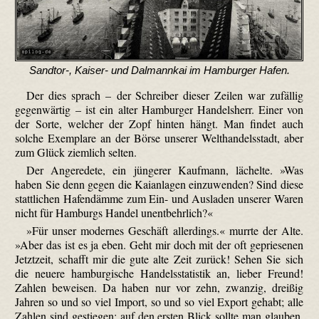
Sandtor-, Kaiser- und Dalmannkai im Hamburger Hafen.
Der dies sprach – der Schreiber dieser Zeilen war zufällig
gegenwärtig – ist ein alter Hamburger Handelsherr. Einer von
der Sorte, welcher der Zopf hinten hängt. Man findet auch
solche Exemplare an der Börse unserer Welthandelsstadt, aber
zum Glück ziemlich selten.
Der Angeredete, ein jüngerer Kaufmann, lächelte. »Was
haben Sie denn gegen die Kaianlagen einzuwenden? Sind diese
stattlichen Hafendämme zum Ein- und Ausladen unserer Waren
nicht für Hamburgs Handel unentbehrlich?«
»Für unser modernes Geschäft allerdings.« murrte der Alte.
»Aber das ist es ja eben. Geht mir doch mit der oft gepriesenen
Jetztzeit, schafft mir die gute alte Zeit zurück! Sehen Sie sich
die neuere hamburgische Handelsstatistik an, lieber Freund!
Zahlen beweisen. Da haben nur vor zehn, zwanzig, dreißig
Jahren so und so viel Import, so und so viel Export gehabt; alle
Zahlen sind gestiegen; auf den ersten Blick sollte man glauben,