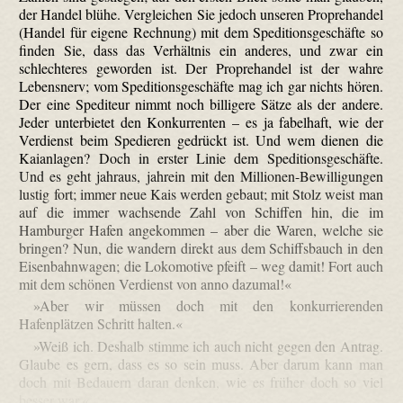
der Handel blühe. Vergleichen Sie jedoch unseren Propre­handel
(Handel für eigene Rechnung) mit dem Speditionsgeschäfte so
finden Sie, dass das Verhältnis ein anderes, und zwar ein
schlechteres geworden ist. Der Propre­handel ist der wahre
Lebensnerv; vom Speditionsgeschäfte mag ich gar nichts hören.
Der eine Spediteur nimmt noch billigere Sätze als der andere.
Jeder unterbietet den Konkurrenten – es ja fabelhaft, wie der
Verdienst beim Spedieren gedrückt ist. Und wem dienen die
Kaianlagen? Doch in erster Linie dem Speditionsgeschäfte.
Und es geht jahraus, jahrein mit den Millionen-Bewilligungen
lustig fort; immer neue Kais werden gebaut; mit Stolz weist man
auf die immer wachsende Zahl von Schiffen hin, die im
Hamburger Hafen angekommen – aber die Waren, welche sie
bringen? Nun, die wandern direkt aus dem Schiffsbauch in den
Eisenbahnwagen; die Lokomotive pfeift – weg damit! Fort auch
mit dem schönen Verdienst von anno dazumal!«
»Aber wir müssen doch mit den konkurrierenden
Hafenplätzen Schritt halten.«
»Weiß ich. Deshalb stimme ich auch nicht gegen den Antrag.
Glaube es gern, dass es so sein muss. Aber darum kann man
doch mit Bedauern daran denken, wie es früher doch so viel
besser war.«