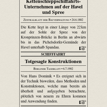
Kettenschleppschiffahrts-
Unternehmen auf der Havel
und Spree
Zentralblatt der Bauverwaltung
• 24.6.1882
Die Kette liegt in einer Länge von 22 km
auf der Sohle der Spree von der
Kronprinzen-Brücke in Berlin an abwärts
bis in das Pichelsdorfer-Gemünde der
Havel unterhalb Spandau.
SCHIFFFAHRT
Totgesagte Konstruktionen
Berliner Tageblatt
• 6.7.1902
Von Hans Dominik • Es ereignet sich in
der Technik bisweilen, dass Methoden und
Konstruktionen, welche man bereits als
überholt und aufgegeben betrachtete,
plötzlich von neuem zu Ehren kommen
und Anwendung finden.