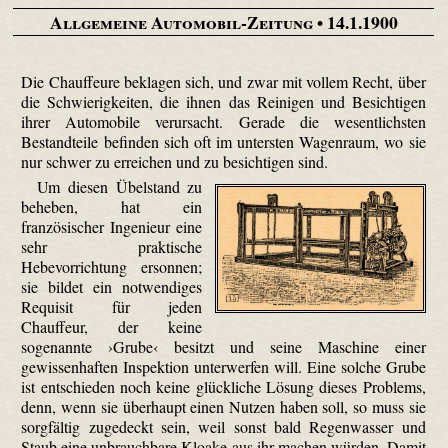
Allgemeine Automobil-Zeitung
• 14.1.1900
Die Chauffeure beklagen sich, und zwar mit vollem Recht, über
die Schwierigkeiten, die ihnen das Reinigen und Besichtigen
ihrer Automobile verursacht. Gerade die wesentlichsten
Bestandteile befinden sich oft im untersten Wagenraum, wo sie
nur schwer zu erreichen und zu besichtigen sind.
Um diesen Übelstand zu
beheben, hat ein
französischer Ingenieur eine
sehr praktische
Hebevorrichtung ersonnen;
sie bildet ein notwendiges
Requisit für jeden
Chauffeur, der keine
sogenannte ›Grube‹ besitzt und seine Maschine einer
gewissenhaften Inspektion unterwerfen will. Eine solche Grube
ist entschieden noch keine glückliche Lösung dieses Problems,
denn, wenn sie überhaupt einen Nutzen haben soll, so muss sie
sorgfältig zugedeckt sein, weil sonst bald Regenwasser und
Staub eine unbrauchbare Kloake aus ihr machen würden. Damit