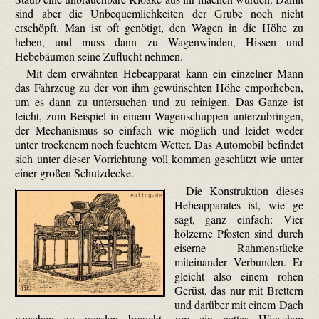
sind aber die Unbequemlichkeiten der Grube noch nicht
erschöpft. Man ist oft genötigt, den Wagen in die Höhe zu
heben, und muss dann zu Wagenwinden, Hissen und
Hebebäumen seine Zuflucht nehmen.
Mit dem erwähnten Hebe­apparat kann ein einzelner Mann
das Fahrzeug zu der von ihm gewünschten Höhe emporheben,
um es dann zu untersuchen und zu reinigen. Das Ganze ist
leicht, zum Beispiel in einem Wagenschuppen unterzubringen,
der Mechanismus so einfach wie möglich und leidet weder
unter trockenem noch feuchtem Wetter. Das Automobil befindet
sich unter dieser Vorrichtung voll kommen geschützt wie unter
einer großen Schutzdecke.
Die Konstruktion dieses
Hebe­apparates ist, wie ge
sagt, ganz einfach: Vier
hölzerne Pfosten sind durch
eiserne Rahmenstücke
miteinander Verbunden. Er
gleicht also einem rohen
Gerüst, das nur mit Brettern
und darüber mit einem Dach
versehen zu werden braucht, um ein nettes Häuschen