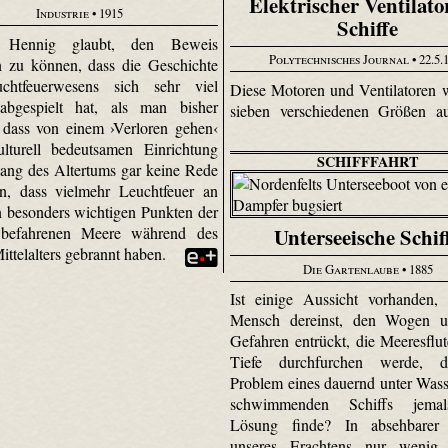
Elektrischer Ventilato
Industrie
• 1915
Schiffe
d Hennig glaubt, den Beweis
Polytechnisches Journal
• 22.5.
n zu können, dass die Geschichte
chtfeuerwesens sich sehr viel
Diese Motoren und Ventilatoren 
 abgespielt hat, als man bisher
sieben verschiedenen Größen au
dass von einem ›Verloren gehen‹
ulturell bedeutsamen Einrichtung
SCHIFFFAHRT
ng des Altertums gar keine Rede
n, dass vielmehr Leuchtfeuer an
n besonders wichtigen Punkten der
 befahrenen Meere während des
Unterseeische Schif
ittelalters gebrannt haben.
Die Gartenlaube
• 1885
Ist einige Aussicht vorhanden,
Mensch dereinst, den Wogen u
Gefahren entrückt, die Meeresflut
Tiefe durchfurchen werde, 
Problem eines dauernd unter Wass
schwimmenden Schiffs jemal
Lösung finde? In absehbarer 
unseres Erachtens nur wenig 