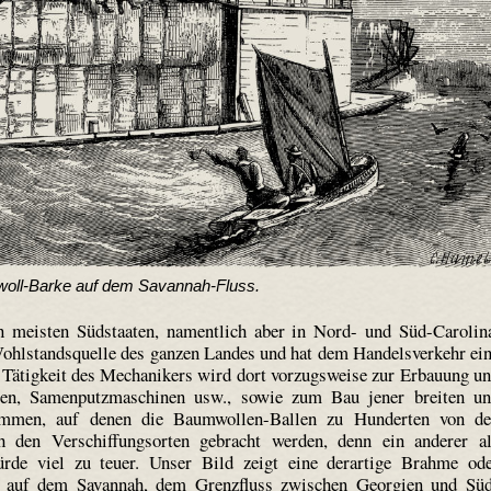
oll-Barke auf dem Savannah-Fluss.
 meisten Südstaaten, namentlich aber in Nord- und Süd-Carolin
ohlstands­quelle des ganzen Landes und hat dem Handelsverkehr ei
 Tätigkeit des Mechanikers wird dort vorzugsweise zur Erbauung u
zen, Samenputzmaschinen usw., sowie zum Bau jener breiten u
ommen, auf denen die Baumwollen-Ballen zu Hunderten von d
 den Verschiffungs­orten gebracht werden, denn ein anderer a
de viel zu teuer. Unser Bild zeigt eine derartige Brahme od
e auf dem Savannah, dem Grenzfluss zwischen Georgien und Sü