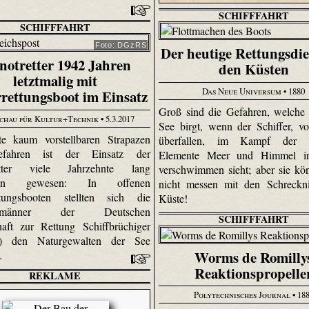
SCHIFFFAHRT
SCHIFFFAHRT
Foto: DGzRS
Der heutige Rettungsdie
notretter 1942 Jahren
den Küsten
letztmalig mit
Das Neue Universum
• 1880
rettungsboot im Einsatz
Groß sind die Gefahren, welche
chau für Kultur+Technik
• 5.3.2017
See birgt, wenn der Schiffer, 
te kaum vorstellbaren Strapazen
überfallen, im Kampf der t
fahren ist der Einsatz der
Elemente Meer und Himmel in
etter viele Jahrzehnte lang
verschwimmen sieht; aber sie kö
den gewesen: In offenen
nicht messen mit den Schreckni
ttungsbooten stellten sich die
Küste!
ngsmänner der Deutschen
SCHIFFFAHRT
haft zur Rettung Schiffbrüchiger
) den Naturgewalten der See
Worms de Romilly
.
Reaktionspropelle
REKLAME
Polytechnisches Journal
• 18