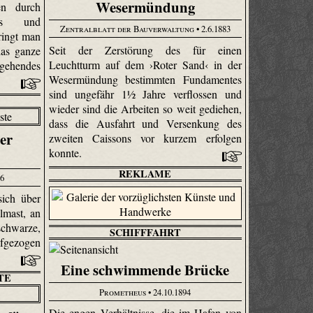
Wesermündung
en durch
ers und
Zentralblatt der Bauverwaltung
• 2.6.1883
ringt man
Seit der Zerstörung des für einen
das ganze
Leuchtturm auf dem ›Roter Sand‹ in der
gehendes
Wesermündung bestimmten Fundamentes
sind ungefähr 1½ Jahre verflossen und
wieder sind die Arbeiten so weit gediehen,
dass die Ausfahrt und Versenkung des
er
zweiten Caissons vor kurzem erfolgen
konnte.
REKLAME
96
sich über
lmast, an
schwarze,
SCHIFFFAHRT
ufgezogen
Eine schwimmende Brücke
TE
Prometheus
• 24.10.1894
Die engen Verhältnisse, die im Hafen von