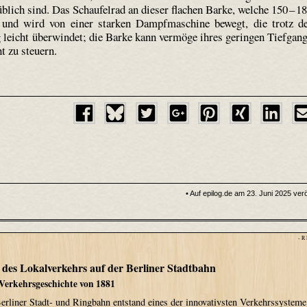
lich sind. Das Schaufelrad an dieser flachen Barke, welche 150 – 1
 und wird von einer starken Dampfmaschine bewegt, die trotz d
 leicht überwindet; die Barke kann vermöge ihres geringen Tiefgan
t zu steuern.
• Auf epilog.de am 23. Juni 2025 verö
- R
 des Lokalverkehrs auf der Berliner Stadtbahn
 Verkehrsgeschichte von 1881
rliner Stadt- und Ringbahn entstand eines der innovativsten Verkehrssysteme