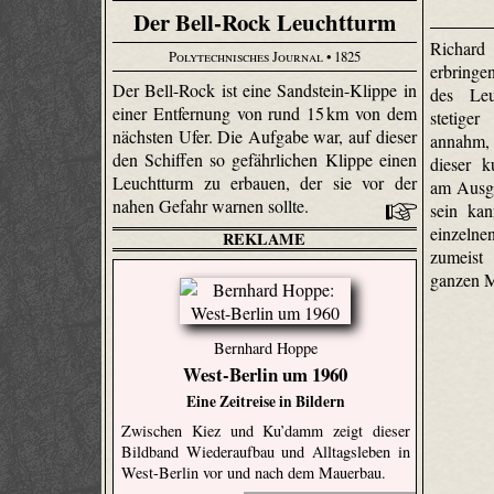
Der Bell-Rock Leuchtturm
Richar
Polytechnisches Journal
• 1825
erbringe
Der Bell-Rock ist eine Sandstein-Klippe in
des Leu
einer Entfernung von rund 15 km von dem
stetiger
nächsten Ufer. Die Aufgabe war, auf dieser
annahm, 
den Schiffen so gefährlichen Klippe einen
dieser k
Leuchtturm zu erbauen, der sie vor der
am Ausga
nahen Gefahr warnen sollte.
sein kan
einzelne
REKLAME
zumeist
ganzen M
Bernhard Hoppe
West-Berlin um 1960
Eine Zeitreise in Bildern
Zwischen Kiez und Ku’damm zeigt dieser
Bildband Wiederaufbau und Alltagsleben in
West-Berlin vor und nach dem Mauerbau.