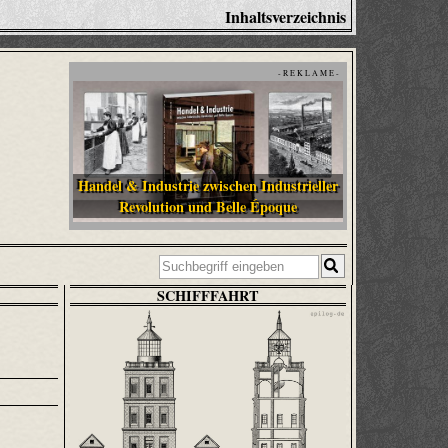
Inhaltsverzeichnis
- R E K L A M E -
Handel & Industrie zwischen Industrieller
Revolution und Belle Époque
SCHIFFFAHRT