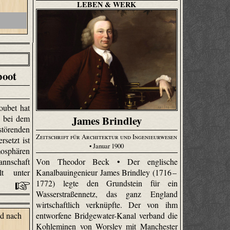
LEBEN & WERK
boot
oubet hat
James Brindley
, bei dem
örenden
Zeitschrift für Architektur und Ingenieurwesen
rsetzt ist
• Januar 1900
mosphären
Von Theodor Beck • Der englische
nnschaft
Kanalbauingenieur James Brindley (1716 –
lt unter
1772) legte den Grundstein für ein
Wasserstraßennetz, das ganz England
wirtschaftlich verknüpfte. Der von ihm
entworfene Bridge­water-Kanal verband die
Kohleminen von Worsley mit Manchester