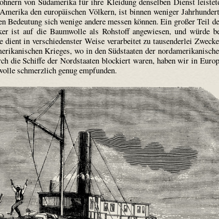
nern von Südamerika für ihre Kleidung denselben Dienst leistet
Amerika den europäischen Völkern, ist binnen weniger Jahrhunder
en Bedeutung sich wenige andere messen können. Ein großer Teil d
ker ist auf die Baumwolle als Rohstoff angewiesen, und würde b
e dient in verschiedenster Weise verarbeitet zu tausenderlei Zweck
rikanischen Krieges, wo in den Südstaaten der nordamerikanisch
ch die Schiffe der Nordstaaten blockiert waren, haben wir in Euro
wolle schmerzlich genug empfunden.