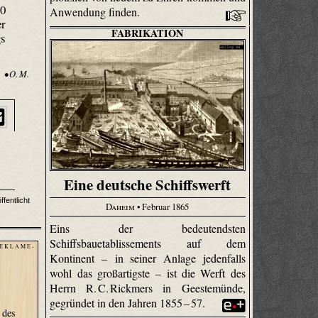
80
Anwendung finden.
er
FABRIKATION
gs
• O. M.
Eine deutsche Schiffswerft
ffentlicht
Daheim
• Februar 1865
Eins der bedeutendsten
Schiffsbauetablissements auf dem
 E K L A M E -
Kontinent – in seiner Anlage jedenfalls
wohl das großartigste – ist die Werft des
Herrn R. C. Rickmers in Geestemünde,
gegründet in den Jahren 1855 – 57.
 des