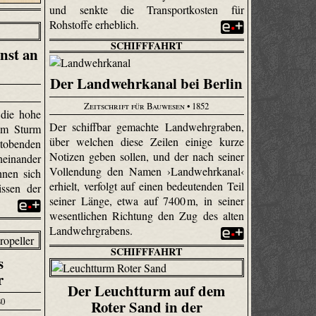
und senkte die Transportkosten für
Rohstoffe erheblich.
SCHIFFFAHRT
nst an
Der Landwehrkanal bei Berlin
Zeitschrift für Bauwesen
• 1852
 die hohe
Der schiffbar gemachte Landwehrgraben,
vom Sturm
über welchen diese Zeilen einige kurze
obenden
Notizen geben sollen, und der nach seiner
einander
Vollendung den Namen ›Landwehrkanal‹
nnen sich
erhielt, verfolgt auf einen bedeutenden Teil
ssen der
seiner Länge, etwa auf 7400 m, in seiner
wesentlichen Richtung den Zug des alten
Landwehrgrabens.
SCHIFFFAHRT
s
r
Der Leuchtturm auf dem
80
Roter Sand in der