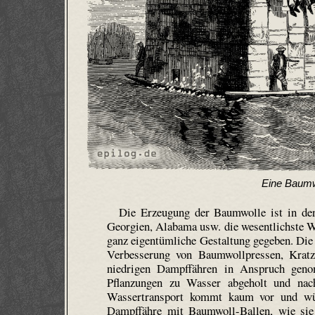
Eine Baumw
Die Erzeugung der Baumwolle ist in den
Georgien, Alabama usw. die wesentlichste W
ganz eigentümliche Gestaltung gegeben. Die
Verbesserung von Baumwollpressen, Krat
niedrigen Dampffähren in Anspruch gen
Pflanzungen zu Wasser abgeholt und nach
Wassertransport kommt kaum vor und wür
Dampffähre mit Baumwoll-Ballen, wie si