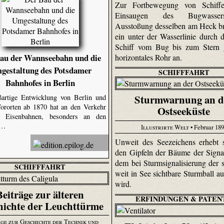
Zur Fortbewegung von Schiff
Einsaugen des Bug­wass
Ausstoßung desselben am Heck b
ein unter der Wasserlinie durch 
Schiff vom Bug bis zum Stern 
au der Wannseebahn und die
horizontales Rohr an.
gestaltung des Potsdamer
SCHIFFFAHRT
Bahnhofes in Berlin
Sturmwarnung an d
ßartige Entwicklung von Berlin und
ororten ab 1870 hat an den Verkehr
Ostseeküste
 Eisenbahnen, besonders an den
 …
Illustrirte Welt
• Februar 18
Unweit des Seezeichens erhebt 
den Gipfeln der Bäume der Signa
dem bei Sturmsignalisierung der 
SCHIFFFAHRT
weit in See sichtbare Sturmball a
wird.
Beiträge zur älteren
ERFINDUNGEN & PATEN
hichte der Leuchttürme
ge zur Geschichte der Technik und