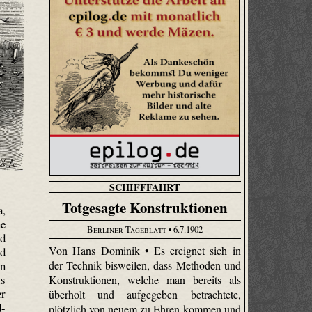
SCHIFFFAHRT
Totgesagte Konstruktionen
a,
ne
Berliner Tageblatt
• 6.7.1902
nd
Von Hans Dominik • Es ereignet sich in
nd
der Technik bisweilen, dass Methoden und
en
ls
Konstruktionen, welche man bereits als
er
überholt und aufgegeben betrachtete,
d-
plötzlich von neuem zu Ehren kommen und