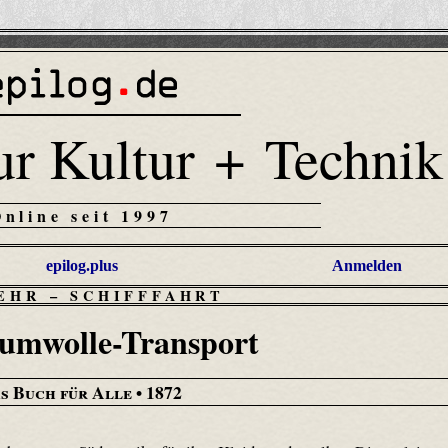
ur Kultur + Technik
Online seit 1997
epilog.plus
Anmelden
EHR
–
SCHIFFFAHRT
umwolle-Transport
s Buch für Alle
• 1872