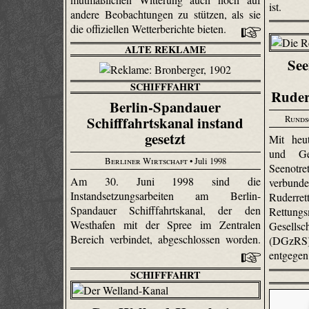
ist.
andere Beobachtungen zu stützen, als sie
die offiziellen Wetterberichte bieten.
ALTE REKLAME
See
SCHIFFFAHRT
Ruder
Berlin-Spandauer
Runds
Schifffahrtskanal instand
gesetzt
Mit heu
und Ge
Berliner Wirtschaft
• Juli 1998
Seenotr
Am 30. Juni 1998 sind die
verbun
Instandsetzungsarbeiten am Berlin-
Ruderre
Spandauer Schifffahrtskanal, der den
Rettu
Westhafen mit der Spree im Zentralen
Gesellsc
Bereich verbindet, abgeschlossen worden.
(DGzRS
entgegen
SCHIFFFAHRT