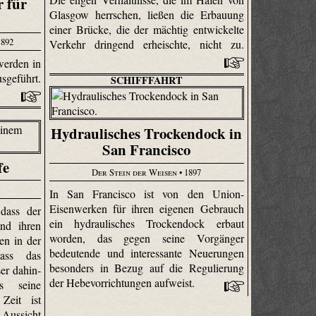
r für
Glasgow herrschen, ließen die Erbauung
einer Brücke, die der mächtig entwickelte
1892
Verkehr dringend erheischte, nicht zu.
werden in
sgeführt.
SCHIFFFAHRT
Hydraulisches Trockendock in
San Francisco
fe
Der Stein der Weisen
• 1897
In San Francisco ist von den Union-
Eisenwerken für ihren eigenen Gebrauch
 dass der
ein hydraulisches Trockendock erbaut
nd ihren
worden, das gegen seine Vorgänger
en in der
bedeutende und interessante Neuerungen
dass das
besonders in Bezug auf die Regulierung
er dahin­
der Hebevorrichtungen aufweist.
s seine
Zeit ist
Aussicht