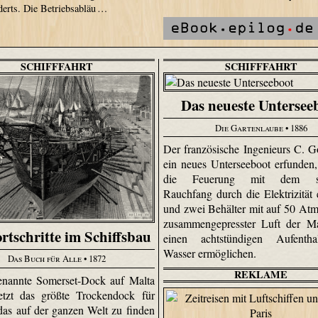
derts. Die Betriebsabläu …
SCHIFFFAHRT
SCHIFFFAHRT
Das neueste Untersee
Die Gartenlaube
• 1886
Der französische Ingenieurs C. G
ein neues Unterseeboot erfunden
die Feuerung mit dem st
Rauchfang durch die Elektrizität e
und zwei Behälter mit auf 50 At
zusammengepresster Luft der Ma
rtschritte im Schiffsbau
einen achtstündigen Aufentha
Wasser ermöglichen.
Das Buch für Alle
• 1872
REKLAME
enannte Somerset-Dock auf Malta
jetzt das größte Trockendock für
 das auf der ganzen Welt zu finden