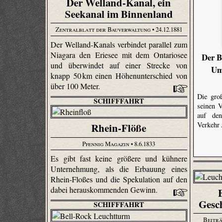
Der Welland-Kanal, ein
Seekanal im Binnenland
Zentralblatt der Bauverwaltung
• 24.12.1881
Der Welland-Kanals verbindet parallel zum
Niagara den Eriesee mit dem Ontariosee
Der B
und überwindet auf einer Strecke von
Um
knapp 50 km einen Höhenunterschied von
über 100 Meter.
Die gro
SCHIFFFAHRT
seinen V
auf den
Verkehr
Rhein-Flöße
Pfennig Magazin
• 8.6.1833
Es gibt fast keine größere und kühnere
Unternehmung, als die Erbauung eines
Rhein-Floßes und die Spekulation auf den
dabei herauskommenden Gewinn.
Gesc
SCHIFFFAHRT
Beiträ