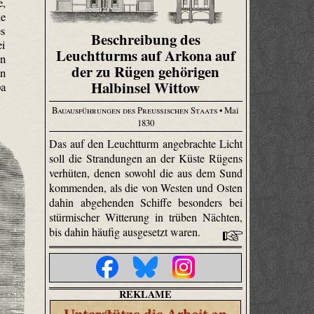
e,
te
es
Beschreibung des
ei
Leuchtturms auf Arkona auf
en
der zu Rügen gehörigen
en
Halbinsel Wittow
pa
Bauausführungen des Preußischen Staats
• Mai
1830
Das auf den Leuchtturm angebrachte Licht
soll die Strandungen an der Küste Rügens
verhüten, denen sowohl die aus dem Sund
kommenden, als die von Westen und Osten
dahin abgehenden Schiffe besonders bei
stürmischer Witterung in trüben Nächten,
bis dahin häufig ausgesetzt waren.
REKLAME