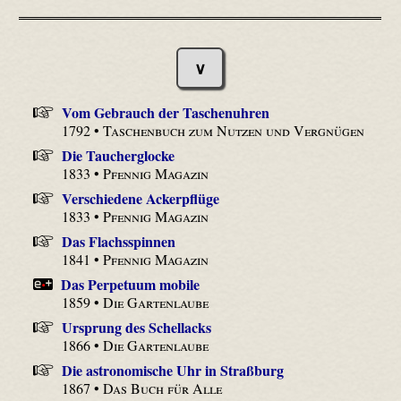
∨
Vom Gebrauch der Taschenuhren
1792 •
Taschenbuch zum Nutzen und Vergnügen
Die Taucherglocke
1833 •
Pfennig Magazin
Verschiedene Ackerpflüge
1833 •
Pfennig Magazin
Das Flachsspinnen
1841 •
Pfennig Magazin
Das Perpetuum mobile
1859 •
Die Gartenlaube
Ursprung des Schellacks
1866 •
Die Gartenlaube
Die astronomische Uhr in Straßburg
1867 •
Das Buch für Alle