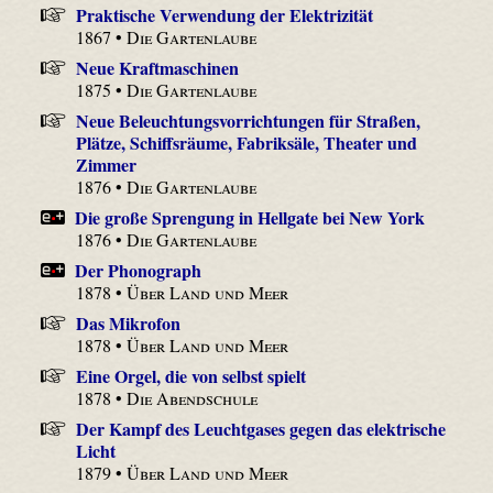
Praktische Verwendung der Elektrizität
1867 •
Die Gartenlaube
Neue Kraftmaschinen
1875 •
Die Gartenlaube
Neue Beleuchtungs­vorrichtungen für Straßen,
Plätze, Schiffsräume, Fabriksäle, Theater und
Zimmer
1876 •
Die Gartenlaube
Die große Sprengung in Hellgate bei New York
1876 •
Die Gartenlaube
Der Phonograph
1878 •
Über Land und Meer
Das Mikrofon
1878 •
Über Land und Meer
Eine Orgel, die von selbst spielt
1878 •
Die Abendschule
Der Kampf des Leuchtgases gegen das elektrische
Licht
1879 •
Über Land und Meer