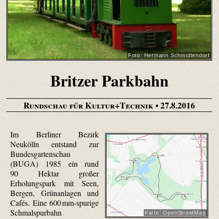
Foto: Hermann Schmidtendorf
Britzer Parkbahn
Rundschau für Kultur+Technik
• 27.8.2016
Im Berliner Bezirk
Neukölln entstand zur
Bundesgartenschau
(BUGA) 1985 ein rund
90 Hektar großer
Erholungspark mit Seen,
Bergen, Grünanlagen und
Cafés. Eine 600 mm-spurige
Schmalspurbahn
Karte: OpenStreetMap