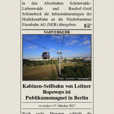
in den Abschnitten Schönwalde–
Liebenwalde und Basdorf–Groß
Schönebeck die Infrastrukturanlagen der
Heidekrautbahn an die Niederbarnimer
Eisenbahn AG (NEB) übergeben.
NAHVERKEHR
Foto: Leitner ropeways
Kabinen-Seilbahn von Leitner
Ropeways ist
Publikumsmagnet in Berlin
tvi.ticker • 17. Oktober 2017
Nach sechs Monaten schließt die