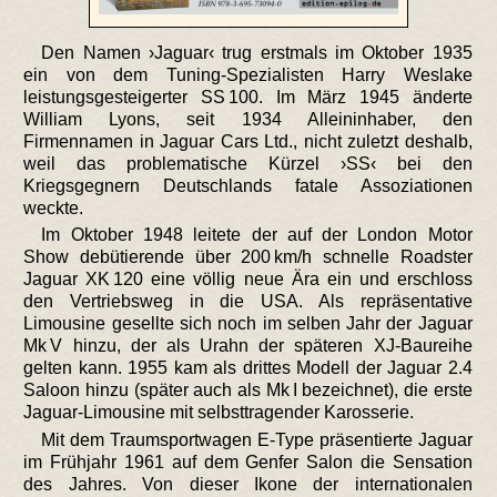
Den Namen ›Jaguar‹ trug erstmals im Oktober 1935
ein von dem Tuning-Spezialisten Harry Weslake
leistungsgesteigerter SS 100. Im März 1945 änderte
William Lyons, seit 1934 Alleininhaber, den
Firmennamen in Jaguar Cars Ltd., nicht zuletzt deshalb,
weil das problematische Kürzel ›SS‹ bei den
Kriegsgegnern Deutschlands fatale Assoziationen
weckte.
Im Oktober 1948 leitete der auf der London Motor
Show debütierende über 200 km/h schnelle Roadster
Jaguar XK 120 eine völlig neue Ära ein und erschloss
den Vertriebsweg in die USA. Als repräsentative
Limousine gesellte sich noch im selben Jahr der Jaguar
Mk V hinzu, der als Urahn der späteren XJ-Baureihe
gelten kann. 1955 kam als drittes Modell der Jaguar 2.4
Saloon hinzu (später auch als Mk I bezeichnet), die erste
Jaguar-Limousine mit selbsttragender Karosserie.
Mit dem Traumsportwagen E-Type präsentierte Jaguar
im Frühjahr 1961 auf dem Genfer Salon die Sensation
des Jahres. Von dieser Ikone der internationalen