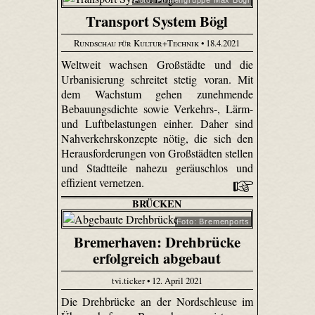
Foto: Firmengruppe Max Bögl
Transport System Bögl
Rundschau für Kultur+Technik
• 18.4.2021
Weltweit wachsen Großstädte und die
Urbanisierung schreitet stetig voran. Mit
dem Wachstum gehen zunehmende
Bebauungsdichte sowie Verkehrs-, Lärm-
und Luftbelastungen einher. Daher sind
Nahverkehrskonzepte nötig, die sich den
Herausforderungen von Großstädten stellen
und Stadtteile nahezu geräuschlos und
effizient vernetzen.
BRÜCKEN
Foto: Bremenports
Bremerhaven: Drehbrücke
erfolgreich abgebaut
tvi.ticker • 12. April 2021
Die Drehbrücke an der Nordschleuse im