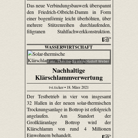
Das neue Verbindungsbauwerk überspannt
den Friedrich-Olbricht-Damm in Form
einer bogenförmig leicht überhöhten, über
mehrere Stützenreihen durchlaufenden,
filigranen Stahlfachwerkkonstruktion.
WASSERWIRTSCHAFT
Foto: Thermo-System/Rudolf Weber
Nachhaltige
Klärschlammverwertung
tvi.ticker • 18. März 2021
Der Testbetrieb in vier von insgesamt
32 Hallen in der neuen solar-thermischen
Trocknungsanlage in Bottrop ist erfolgreich
angelaufen. Am Standort der
Großkläranlage Bottrop wird der
Klärschlamm von rund 4 Millionen
Einwohnern behandelt.