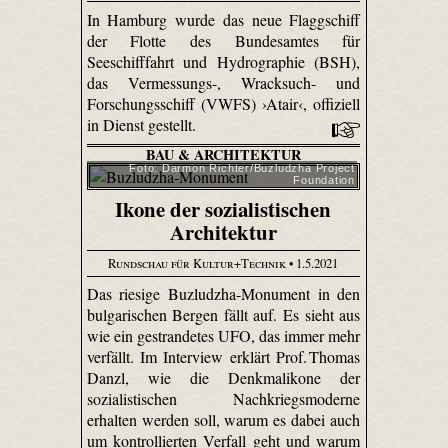
In Hamburg wurde das neue Flaggschiff
der Flotte des Bundesamtes für
Seeschifffahrt und Hydrographie (BSH),
das Vermessungs-, Wracksuch- und
Forschungsschiff (VWFS) ›Atair‹, offiziell
in Dienst gestellt.
BAU & ARCHITEKTUR
Foto: Darmon Richter/Buzludzha Project
Foundation
Ikone der sozialistischen
Architektur
Rundschau für Kultur+Technik
• 1.5.2021
Das riesige Buzludzha-Monument in den
bulgarischen Bergen fällt auf. Es sieht aus
wie ein gestrandetes UFO, das immer mehr
verfällt. Im Interview erklärt Prof. Thomas
Danzl, wie die Denkmalikone der
sozialistischen Nachkriegsmoderne
erhalten werden soll, warum es dabei auch
um kontrollierten Verfall geht und warum