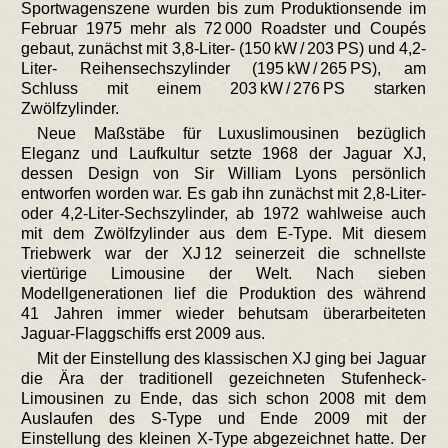
Sportwagenszene wurden bis zum Produktionsende im
Februar 1975 mehr als 72 000 Roadster und Coupés
gebaut, zunächst mit 3,8-Liter- (150 kW / 203 PS) und 4,2-
Liter- Reihensechszylinder (195 kW / 265 PS), am
Schluss mit einem 203 kW / 276 PS starken
Zwölfzylinder.
Neue Maßstäbe für Luxuslimousinen bezüglich
Eleganz und Laufkultur setzte 1968 der Jaguar XJ,
dessen Design von Sir William Lyons persönlich
entworfen worden war. Es gab ihn zunächst mit 2,8-Liter-
oder 4,2-Liter-Sechszylinder, ab 1972 wahlweise auch
mit dem Zwölfzylinder aus dem E-Type. Mit diesem
Triebwerk war der XJ 12 seinerzeit die schnellste
viertürige Limousine der Welt. Nach sieben
Modellgenerationen lief die Produktion des während
41 Jahren immer wieder behutsam überarbeiteten
Jaguar-Flaggschiffs erst 2009 aus.
Mit der Einstellung des klassischen XJ ging bei Jaguar
die Ära der traditionell gezeichneten Stufenheck-
Limousinen zu Ende, das sich schon 2008 mit dem
Auslaufen des S-Type und Ende 2009 mit der
Einstellung des kleinen X-Type abgezeichnet hatte. Der