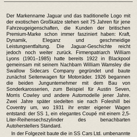
Der Markenname Jaguar und das traditionelle Logo mit
der exotischen Großkatze stehen seit 75 Jahren für jene
Fahrzeugeigenschaften, die Kunden der britischen
Premium-Marke schon immer fasziniert haben: Kraft,
Dynamik, Eleganz und geschmeidige
Leistungsentfaltung. Die Jaguar-Geschichte reicht
jedoch noch weiter zurück. Firmenpatriarch William
Lyons (1901–1985) hatte bereits 1922 in Blackpool
gemeinsam mit seinem Nachbarn William Wamsley die
Swallow Sidecars Company gegründet und baute
zunächst Seitenwagen für Motorräder. 1926 begannen
die beiden Jungunternehmer mit dem Bau von
Sonderkarosserien, zum Beispiel für Austin Seven,
Morris Cowley und andere Automodelle jener Jahre.
Zwei Jahre später siedelten sie nach Foleshill bei
Coventry um, wo 1931 ihr erster eigener Wagen
entstand: der SS 1, ein elegantes Coupé mit einem 2,5-
Liter-Reihensechszylinder des benachbarten
Autoherstellers Standard.
In der Folgezeit baute die in SS Cars Ltd. umbenannte