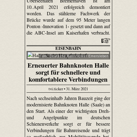
Überseehafen Bremerhaven ist am
10. April 2021 erfolgreich demontiert
worden. Das stählerne Fachwerk der
Brücke wurde auf dem 95 Meter langen
Ponton ›Innovation 1‹ gesetzt und dann auf
die ABC-Insel am Kaiserhafen verbracht.
EISENBAHN
Foto: Deutsche Bahn/Volker Emersleben
Erneuerter Bahnknoten Halle
sorgt für schnellere und
komfortablere Verbindungen
tvi.ticker • 31. März 2021
Nach sechseinhalb Jahren Bauzeit ging der
modernisierte Bahnknoten Halle (Saale) an
den Start. Als einer der wichtigsten Dreh-
und Angelpunkte im deutschen
Schienenverkehr sorgt er für bessere
Verbindungen für Bahnreisende und trägt
so maßgeblich zur Mobilitätswende bei.