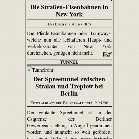
Die Straßen-Eisenbahnen in
New York
Das Buch für Alle
• 1876
Die Pferde-Eisenbahnen oder Tramways,
welche nun alle lebhafteren Haupt- und
Verkehrsstraßen von New York
durchziehen, genügen nicht mehr.
TUNNEL
Der Spreetunnel zwischen
Stralau und Treptow bei
Berlin
Zentralblatt der Bauverwaltung
• 12.9.1896
Der geplante Spree­tunnel ist an der
Ostgrenze der Berliner
Gewerbeausstellung in Angriff genommen
worden und nunmehr so weit gefördert,
dass eine 160 m lange Versuchsstrecke