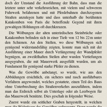
doch der Umstand die Ausführung der Bahn, dass man die
letztere unter sehr verkehrsreichen, mit vielem und schwerem
Fuhrwerk befahrenen und mit Pferdebahnen durchzogenen
Straßen anzulegen hatte und dass unterhalb die berühmten
Katakomben von Paris die betreffende Gegend mit ihren
gewaltigen Höhlungen oft durchkreuzen.
Die Wölbungen der alten unterirdischen Steinbrüche oder
Katakomben befinden sich in einer Tiefe von 12 bis 22 m unter
den Schienen. An den Stellen, wo diese Wölbungen sich
genügend widerstandsfähig zeigten, konnte man sich mit der
Ausführung einer Mauer durch Verlängerung der Wandpfeiler
begnügen, an zweifelhaften Stellen aber wurden Vertiefungen
ausgegraben, die mit Mauerwerk ausgefüllt wurden, um als
Fundament für genügend starke Pfeiler zu dienen.
Was die Gewölbe anbelangt, so wurde, wie aus den
Abbildungen ersichtlich, ein sicheres und rasch ausführbares
Verfahren angewendet, welches gestattete, einen Teil des Baus
ohne Unterbrechung des Straßenverkehrs auszuführen, indem
man das Erdreich selbst als Unterlage oder als Leerbogen für
das Mauerwerk benützte. Dies geschah in folgender Weise.
Zuerst wurde ein seitlicher Graben hergestellt, in welchen
man die Widerlager des Gewölbes aufmauerte. Dann wurde die