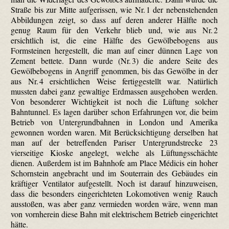
Straße bis zur Mitte aufgerissen, wie Nr. 1 der nebenstehenden
Abbildungen zeigt, so dass auf deren anderer Hälfte noch
genug Raum für den Verkehr blieb und, wie aus Nr. 2
ersichtlich ist, die eine Hälfte des Gewölbebogens aus
Formsteinen hergestellt, die man auf einer dünnen Lage von
Zement bettete. Dann wurde (Nr. 3) die andere Seite des
Gewölbebogens in Angriff genommen, bis das Gewölbe in der
aus Nr. 4 ersichtlichen Weise fertiggestellt war. Natürlich
mussten dabei ganz gewaltige Erdmassen ausgehoben werden.
Von besonderer Wichtigkeit ist noch die Lüftung solcher
Bahntunnel. Es lagen darüber schon Erfahrungen vor, die beim
Betrieb von Untergrundbahnen in London und Amerika
gewonnen worden waren. Mit Berücksichtigung derselben hat
man auf der betreffenden Pariser Untergrundstrecke 23
vierseitige Kioske angelegt, welche als Lüftungsschächte
dienen. Außerdem ist im Bahnhofe am Place Médicis ein hoher
Schornstein angebracht und im Souterrain des Gebäudes ein
kräftiger Ventilator aufgestellt. Noch ist darauf hinzuweisen,
dass die besonders eingerichteten Lokomotiven wenig Rauch
ausstoßen, was aber ganz vermieden worden wäre, wenn man
von vornherein diese Bahn mit elektrischem Betrieb eingerichtet
hätte.