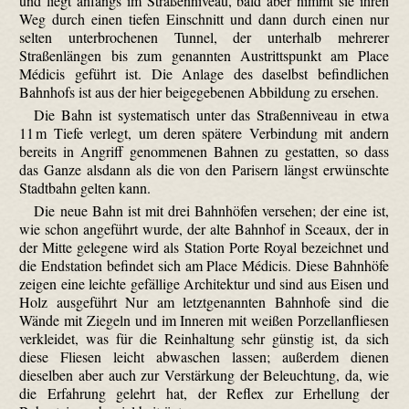
und liegt anfangs im Straßenniveau, bald aber nimmt sie ihren
Weg durch einen tiefen Einschnitt und dann durch einen nur
selten unterbrochenen Tunnel, der unterhalb mehrerer
Straßenlängen bis zum genannten Austrittspunkt am Place
Médicis geführt ist. Die Anlage des daselbst befindlichen
Bahnhofs ist aus der hier beigegebenen Abbildung zu ersehen.
Die Bahn ist systematisch unter das Straßenniveau in etwa
11 m Tiefe verlegt, um deren spätere Verbindung mit andern
bereits in Angriff genommenen Bahnen zu gestatten, so dass
das Ganze alsdann als die von den Parisern längst erwünschte
Stadtbahn gelten kann.
Die neue Bahn ist mit drei Bahnhöfen versehen; der eine ist,
wie schon angeführt wurde, der alte Bahnhof in Sceaux, der in
der Mitte gelegene wird als Station Porte Royal bezeichnet und
die Endstation befindet sich am Place Médicis. Diese Bahnhöfe
zeigen eine leichte gefällige Architektur und sind aus Eisen und
Holz ausgeführt Nur am letztgenannten Bahnhofe sind die
Wände mit Ziegeln und im Inneren mit weißen Porzellanfliesen
verkleidet, was für die Reinhaltung sehr günstig ist, da sich
diese Fliesen leicht abwaschen lassen; außerdem dienen
dieselben aber auch zur Verstärkung der Beleuchtung, da, wie
die Erfahrung gelehrt hat, der Reflex zur Erhellung der