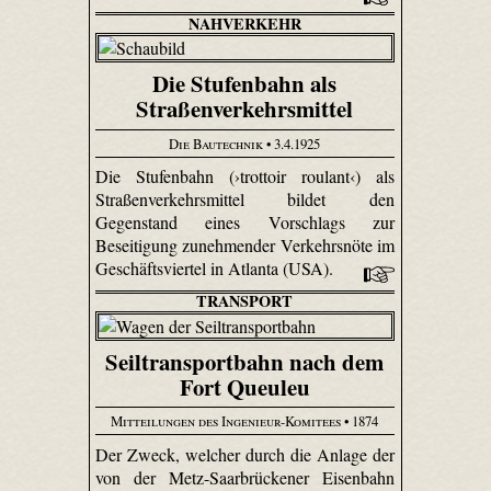
NAHVERKEHR
Die Stufenbahn als
Straßenverkehrsmittel
Die Bautechnik
• 3.4.1925
Die Stufenbahn (›trottoir roulant‹) als
Straßenverkehrsmittel bildet den
Gegenstand eines Vorschlags zur
Beseitigung zunehmender Verkehrsnöte im
Geschäftsviertel in Atlanta (USA).
TRANSPORT
Seiltransportbahn nach dem
Fort Queuleu
Mitteilungen des Ingenieur-Komitees
• 1874
Der Zweck, welcher durch die Anlage der
von der Metz-Saar­brücke­ner Eisenbahn