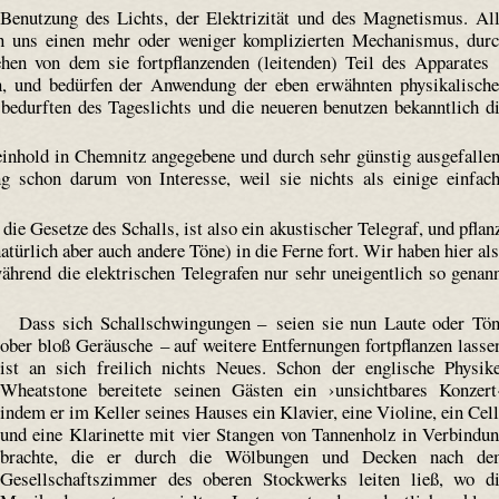
enutzung des Lichts, der Elektrizität und des Magnetismus. Al
en uns einen mehr oder weniger komplizierten Mechanismus, dur
hen von dem sie fortpflanzenden (leitenden) Teil des Apparates
n, und bedürfen der Anwendung der eben erwähnten physikalisch
 bedurften des Tageslichts und die neueren benutzen bekanntlich d
inhold in Chemnitz angegebene und durch sehr günstig ausgefalle
ng schon darum von Interesse, weil sie nichts als einige einfac
.
die Gesetze des Schalls, ist also ein akustischer Telegraf, und pflan
atürlich aber auch andere Töne) in die Ferne fort. Wir haben hier al
ährend die elektrischen Telegrafen nur sehr uneigentlich so genan
Dass sich Schallschwingungen – seien sie nun Laute oder Tö
ober bloß Geräusche – auf weitere Entfernungen fortpflanzen lasse
ist an sich freilich nichts Neues. Schon der englische Physik
Wheatstone bereitete seinen Gästen ein ›unsichtbares Konzert
indem er im Keller seines Hauses ein Klavier, eine Violine, ein Cel
und eine Klarinette mit vier Stangen von Tannenholz in Verbindu
brachte, die er durch die Wölbungen und Decken nach de
Gesellschaftszimmer des oberen Stockwerks leiten ließ, wo d