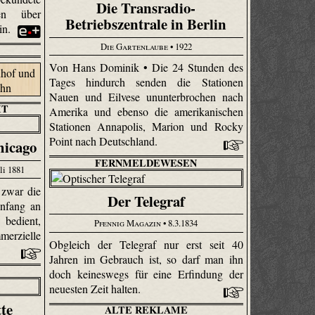
Die Transradio-
gen über
Betriebszentrale in Berlin
in.
Die Gartenlaube
• 1922
Von Hans Dominik • Die 24 Stunden des
Tages hindurch senden die Stationen
Nauen und Eilvese ununterbrochen nach
IT
Amerika und ebenso die amerikanischen
Stationen Anna­polis, Marion und Rocky
Point nach Deutschland.
hicago
FERNMELDEWESEN
li 1881
 zwar die
Der Telegraf
Anfang an
bedient,
Pfennig Magazin
• 8.3.1834
erzielle
Obgleich der Telegraf nur erst seit 40
Jahren im Gebrauch ist, so darf man ihn
doch keineswegs für eine Erfindung der
neuesten Zeit halten.
tte
ALTE REKLAME