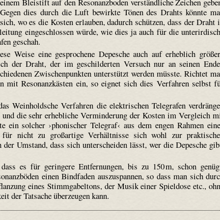
einem Bleistift auf den Resonanzboden verständliche Zeichen gebe
Gegen dies durch die Luft bewirkte Tönen des Drahts könnte m
sich, wo es die Kosten erlauben, dadurch schützen, dass der Draht 
leitung eingeschlossen würde, wie dies ja auch für die unterirdisc
afen geschah.
iese Weise eine gesprochene Depesche auch auf erheblich größe
lich der Draht, der im geschilderten Versuch nur an seinen End
schiedenen Zwischenpunkten unterstützt werden müsste. Richtet m
 mit Resonanzkästen ein, so eignet sich dies Verfahren selbst f
as Weinhold­sche Verfahren die elektrischen Telegrafen verdräng
 und die sehr erhebliche Verminderung der Kosten im Vergleich m
fte ein solcher ›phonischer Telegraf‹ aus dem engen Rahmen ein
 für nicht zu großartige Verhältnisse sich wohl zur praktisch
der Umstand, dass sich unterscheiden lässt, wer die Depesche gib
dass es für geringere Entfernungen, bis zu 150 m, schon genüg
sonanzböden einen Bindfaden auszuspannen, so dass man sich dur
flanzung eines Stimmgabeltons, der Musik einer Spieldose etc., oh
eit der Tatsache überzeugen kann.