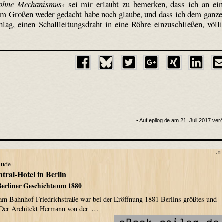
 ohne Mechanismus‹
sei mir erlaubt zu bemerken, dass ich an ei
im Großen weder gedacht habe noch glaube, und dass ich dem ganz
lag, einen Schallleitungsdraht in eine Röhre einzuschließen, völl
• Auf epilog.de am 21. Juli 2017 verö
- R
Hude
tral-Hotel in Berlin
Berliner Geschichte um 1880
am Bahnhof Friedrichstraße war bei der Eröffnung 1881 Berlins größtes und
 Der Architekt Hermann von der …