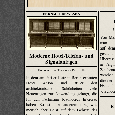
FERNMELDEWESEN
Ü
Von Max
man die 
auf dem
gesuch
Moderne Hotel-Telefon- und
Überrasc
Signalanlagen
in Afgh
Zeichena
Die Welt der Technik
• 15.11.1907
welchen 
In dem am Pariser Platz in Berlin erbauten
direkter
Hotel Adlon sind außer den
bis auf
architektonischen Schönheiten viele
versende
Neuerungen zur Anwendung gelangt, die
für den Fachmann besonderes Interesse
haben. So ist unter anderem alles, was
F
menschlicher Geist auf dem Gebiete der