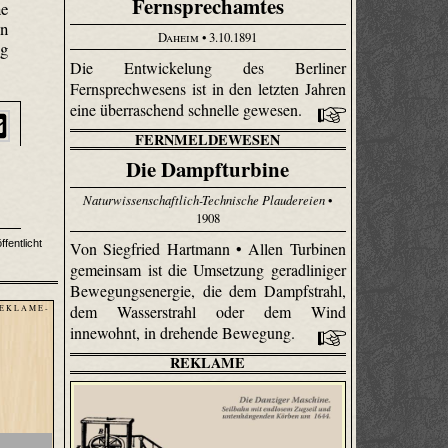
Fernsprechamtes
ne
en
Daheim
• 3.10.1891
ig
Die Entwickelung des Berliner
Fernsprechwesens ist in den letzten Jahren
eine überraschend schnelle gewesen.
FERNMELDEWESEN
Die Dampfturbine
Naturwissenschaftlich-Technische Plaudereien
•
1908
ffentlicht
Von Siegfried Hartmann • Allen Turbinen
gemeinsam ist die Umsetzung geradliniger
Bewegungsenergie, die dem Dampfstrahl,
dem Wasserstrahl oder dem Wind
 E K L A M E -
innewohnt, in drehende Bewegung.
REKLAME