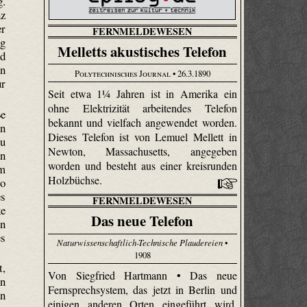
g.
nz
er
FERNMELDEWESEN
ng
Melletts akustisches Telefon
nd
in
Polytechnisches Journal
• 26.3.1890
ur
Seit etwa 1¼ Jahren ist in Amerika ein
ohne Elektrizität arbeitendes Telefon
ße
bekannt und vielfach angewendet worden.
en
Dieses Telefon ist von Lemuel Mellett in
zu
Newton, Massachusetts, angegeben
en
worden und besteht aus einer kreisrunden
um
Holzbüchse.
so
es
FERNMELDEWESEN
ke
Das neue Telefon
en
es
Naturwissenschaftlich-Technische Plaudereien
•
1908
t,
Von Siegfried Hartmann • Das neue
en
Fernsprechsystem, das jetzt in Berlin und
en
einigen anderen Orten eingeführt wird,