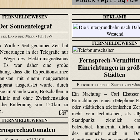
FERNMELDEWESEN
REKLAME
Der Sonnentelegraf
ber Land und Meer
• Juli 1879
FERNMELDEWESEN
 Wirth • Seit geraumer Zeit hat
Neuerungen in der Telegrafie nur
 Wege des Elektromagnetismus
Fernsprech-Vermittlu
t. Es war daher eine große
Einrichtungen in grö
hung, dass die Expeditionsarmee
Städten
anistan mit einem neu­gearteten
pparat ausgerüstet wurde, durch
Elektrotechnische Zeitschrift
• Jan
sie im Stande wäre, Botschaften in
Ein Nachtrag – Carl Elsasser
 Linie und ohne Zwischenstation
Einrichtungen eines ›Telephone E
 die Entfernung von 150 km zu
oder städtischen telefonischen Zen
n.
mehr vom technischen, als all
Standpunkt ziemlich ersc
FERNMELDEWESEN
beleuchtet. Immerhin dürften, a
ernsprechautomaten
des nunmehr auch in Deut
derartigen Anlagen gegenüber b
Prometheus
• 21.7.1897