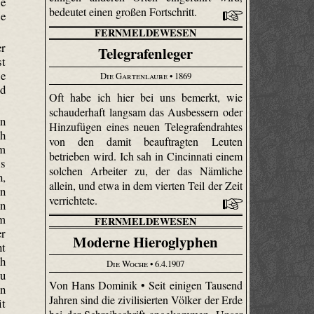
ie
bedeutet einen großen Fortschritt.
e
FERNMELDEWESEN
er
Telegrafenleger
st
ie
Die Gartenlaube
• 1869
nd
Oft habe ich hier bei uns bemerkt, wie
schauderhaft langsam das Ausbessern oder
in
Hinzufügen eines neuen Tele­grafen­drahtes
ch
von den damit beauftragten Leuten
m
betrieben wird. Ich sah in Cincinnati einem
ls
solchen Arbeiter zu, der das Nämliche
n,
allein, und etwa in dem vierten Teil der Zeit
en
verrichtete.
en
em
FERNMELDEWESEN
er
Moderne Hieroglyphen
nt
ch
Die Woche
• 6.4.1907
zu
Von Hans Dominik • Seit einigen Tausend
en
Jahren sind die zivilisierten Völker der Erde
it