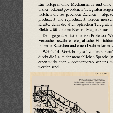
Ein Telegraf ohne Mechanismus und ohne B
bisher bekanntgewordenen Telegrafen zeig
welchen die zu gebenden Zeichen – abgese
produziert und reproduziert werden müsse
Kräfte, denn die alten optischen Telegrafen
Elektrizität und den Elektro-Magnetismus.
Dem gegenüber ist eine von Professor We
Versuche bewährte telegrafische Einrichtu
hölzerne Kästchen und einen Draht erfordert
Weinholds Vorrichtung stützt sich nur auf 
direkt die Laute der menschlichen Sprache (n
einen wirklichen ›Sprechapparat‹ vor uns, w
worden sind.
- R E K L A M E -