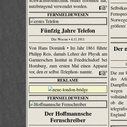
Schwach­strom­technik bisher ersonnen hat,
nutzbringend verwendet worden.
Selbst
Fernspr
FERNMELDEWESEN
Norwege
größere
Fünfzig Jahre Telefon
Die Woche
• 4.11.1911
Der n
Von Hans Dominik • Im Jahr 1861 führte
Philipp Reis, damals Lehrer der Physik am
Garnierschen Institut in Friedrichsdorf bei
Homburg, zum ersten Mal einen Apparat
vor, den er selbst ›Telephon‹ nannte.
Die zur 
des Atl
REKLAME
Dampffr
wegen d
vollständ
FERNMELDEWESEN
ob die V
telegr
Der Hoffmannsche
England 
Fernschreiber