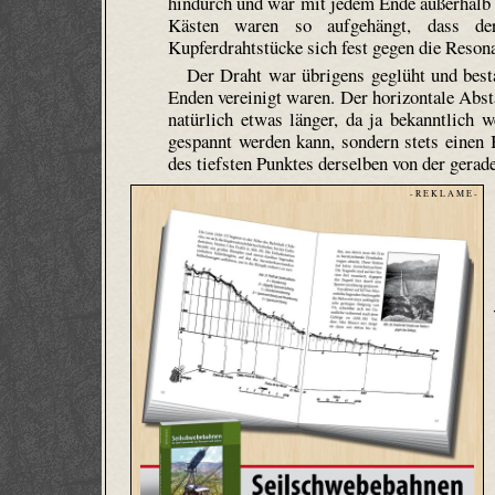
hindurch und war mit jedem Ende außerhalb 
Kästen waren so aufgehängt, dass de
Kupferdrahtstücke sich fest gegen die Reson
Der Draht war übrigens geglüht und best
Enden vereinigt waren. Der horizontale Abst
natürlich etwas länger, da ja bekanntlich 
gespannt werden kann, sondern stets einen 
des tiefsten Punktes derselben von der gera
- R E K L A M E -