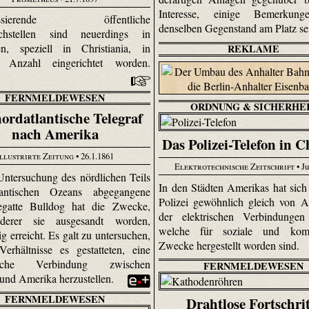
Interesse, einige Bemerkun
­kassierende öffentliche
denselben Gegenstand am Platz se
echstellen sind neuerdings in
n, speziell in Christiania, in
REKLAME
r Anzahl eingerichtet worden.
FERNMELDEWESEN
ORDNUNG & SICHERHE
ordatlantische Telegraf
nach Amerika
Das Polizei-Telefon in C
Illustrirte Zeitung
• 26.1.1861
Elektrotechnische Zeitschrift
• Ju
Untersuchung des nördlichen Teils
In den Städten Amerikas hat sich
antischen Ozeans abgegangene
Polizei gewöhnlich gleich von 
egatte Bulldog hat die Zwecke,
der elektrischen Verbindungen 
erer sie ausgesandt worden,
welche für soziale und komm
ig erreicht. Es galt zu untersuchen,
Zwecke hergestellt worden sind.
erhältnisse es gestatteten, eine
afische Verbindung zwischen
FERNMELDEWESEN
und Amerika herzustellen.
FERNMELDEWESEN
Drahtlose Fortschri