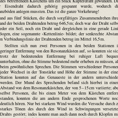
des betreffenden Kästchens um ein Stück Kupferdraht gewunden. D
r Eisendraht dadurch gehörig gespannt wurde, wodurch di
anzböden anlegen mussten. Das ist die ganze Vorkehrung!
and aus fünf Stücken, die durch sorgfältiges Zusammendrehen ihr
and der beiden Drahtenden betrug 646,5 m; doch war der Draht selb
weder ein Seil, noch ein Draht und dergleichen in eine gerade Lin
Bogen, eine sogenannte ›Kettenlinie‹ bildet; der senkrechte Absta
den Verbindungslinie der Drahtenden betrug im Mittel 16,5 m.
Stellten sich nun zwei Personen in den beiden Stationen 
geringer Entfernung von den Resonanzkästen auf, so konnten sie si
trotz der bedeutenden Entfernung bei ruhiger Luft beque
unterhalten, ohne die Stimme bedeutend mehr erheben zu müssen, a
beim gewöhnlichen Sprechen. Die Stimmen verschiedener Persone
jeder Wechsel in der Tonstärke und Höhe der Stimme in der ein
Station konnten auf das Genaueste in der andern unterschied
werden. Der Mund des Sprechenden befand sich hierbei in ein
Abstand von dem Resonanzkästchen, der von 5 – 15 cm variierte; ab
selbst Personen, die bis einen Meter von dem Kästchen entfer
standen, konnten die am andern Ende gesprochenen Worte no
deutlich hören. Nur bei starkem Wind wurden die Versuche durch 
starkes Tönen des durch den Wind in Schwingungen versetzt
Drahts gestört; indes konnte man auch dann noch durch Klopfen m