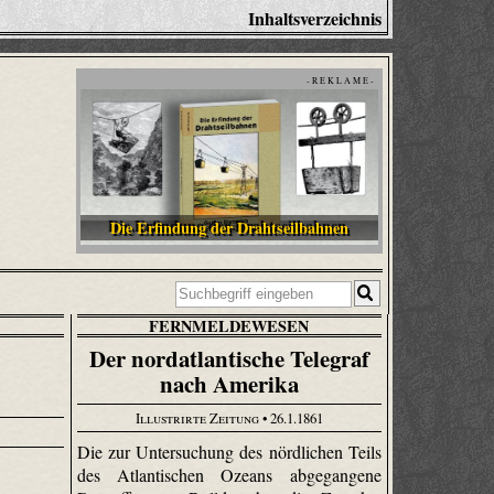
Inhaltsverzeichnis
- R E K L A M E -
Die Erfindung der Drahtseilbahnen
FERNMELDEWESEN
Der nordatlantische Telegraf
nach Amerika
Illustrirte Zeitung
• 26.1.1861
Die zur Untersuchung des nördlichen Teils
des Atlantischen Ozeans abgegangene