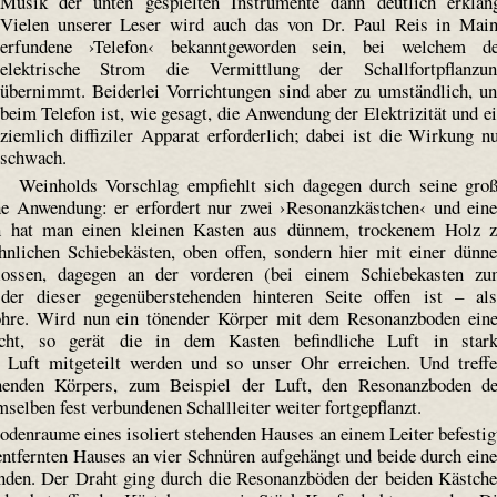
Musik der unten gespielten Instrumente dann deutlich erklan
Vielen unserer Leser wird auch das von Dr. Paul Reis in Mai
erfundene ›Telefon‹ bekanntgeworden sein, bei welchem d
elektrische Strom die Vermittlung der Schallfortpflanzu
übernimmt. Beiderlei Vorrichtungen sind aber zu umständlich, u
beim Telefon ist, wie gesagt, die Anwendung der Elektrizität und e
ziemlich diffiziler Apparat erforderlich; dabei ist die Wirkung n
schwach.
Weinholds Vorschlag empfiehlt sich dagegen durch seine gro
che Anwendung: er erfordert nur zwei ›Resonanzkästchen‹ und ein
en hat man einen kleinen Kasten aus dünnem, trockenem Holz 
hnlichen Schiebekästen, oben offen, sondern hier mit einer dünn
hlossen, dagegen an der vorderen (bei einem Schiebekasten z
der dieser gegenüberstehenden hinteren Seite offen ist – al
öhre. Wird nun ein tönender Körper mit dem Resonanzboden ein
cht, so gerät die in dem Kasten befindliche Luft in star
Luft mitgeteilt werden und so unser Ohr erreichen. Und treff
önenden Körpers, zum Beispiel der Luft, den Resonanzboden d
selben fest verbundenen Schallleiter weiter fortgepflanzt.
denraume eines isoliert stehenden Hauses an einem Leiter befestig
ntfernten Hauses an vier Schnüren aufgehängt und beide durch ein
unden. Der Draht ging durch die Resonanzböden der beiden Kästch