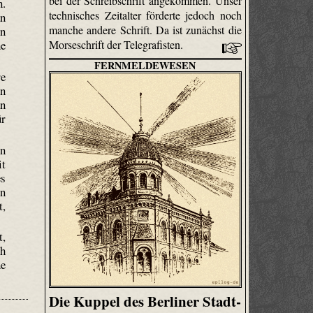
bei der Schreibschrift angekommen. Unser
n.
technisches Zeitalter förderte jedoch noch
an
manche andere Schrift. Da ist zunächst die
in
Morseschrift der Tele­gra­fisten.
he
FERNMELDEWESEN
re
en
an
ür
en
it
es
en
t,
t,
ch
ne
Die Kuppel des Berliner Stadt-