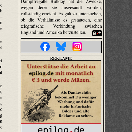
Dampffregatte Bulldog hat die Zwecke,
le
wegen derer sie ausgesandt worden,
ch
vollständig erreicht. Es galt zu untersuchen,
 –
ob die Verhältnisse es gestatteten, eine
en
telegrafische Verbindung zwischen
ie
England und Amerika herzustellen.
ne
he
REKLAME
zt
so
nt
ne
n,
er
‹,
lo
ng
m
ie