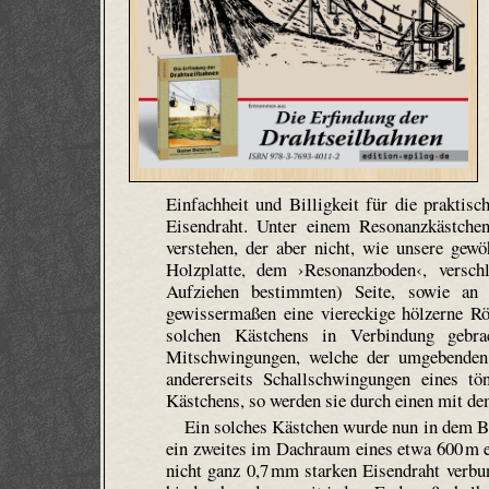
Einfachheit und Billigkeit für die praktis
Eisendraht. Unter einem Resonanzkästch
verstehen, der aber nicht, wie unsere gewö
Holzplatte, dem ›Resonanzboden‹, versc
Aufziehen bestimmten) Seite, sowie an 
gewissermaßen eine viereckige hölzerne R
solchen Kästchens in Verbindung gebra
Mitschwingungen, welche der umgebenden 
andererseits Schallschwingungen eines t
Kästchens, so werden sie durch einen mit dem
Ein solches Kästchen wurde nun in dem Bo
ein zweites im Dachraum eines etwa 600 m e
nicht ganz 0,7 mm starken Eisendraht verb