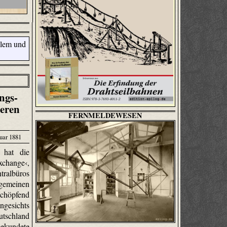
ngs-
ßeren
FERNMELDEWESEN
uar 1881
 hat die
xchange‹,
tralbüros
gemeinen
höpfend
ngesichts
schland
ekundete