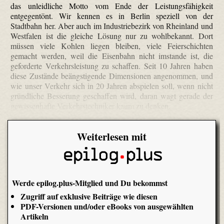
das unleidliche Motto vom Ende der Leistungsfähigkeit
entgegen­tönt. Wir kennen es in Berlin speziell von der
Stadtbahn her. Aber auch im Industriebezirk von Rheinland und
Westfalen ist die gleiche Lösung nur zu wohlbekannt. Dort
müssen viele Kohlen liegen bleiben, viele Feierschichten
gemacht werden, weil die Eisenbahn nicht imstande ist, die
geforderte Verkehrsleistung zu schaffen. Seit 10 Jahren haben
diese Zustände beängstigende Dimensionen angenommen, und
wie unser Verkehr sich in 20 Jahren abspielen soll, wenn nicht
gründliche Besserung geschaffen wird, daran wagt gerade der
gewissenhafte Verkehrstechniker kaum zu denken.
Weiterlesen mit
Werde epilog.plus-Mitglied und Du bekommst
Zugriff auf exklusive Beiträge wie diesen
PDF-Versionen und/oder eBooks von ausgewählten
Artikeln