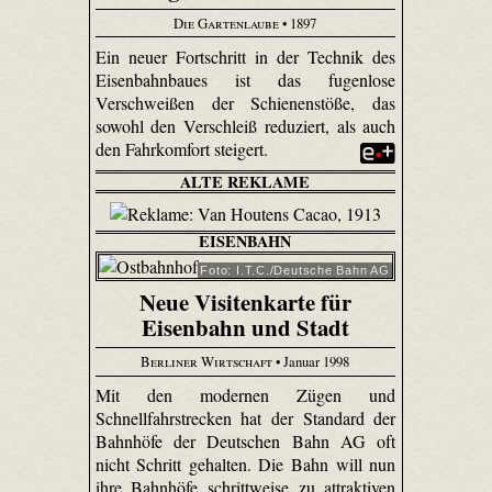
Die Gartenlaube
• 1897
Ein neuer Fortschritt in der Technik des
Eisenbahnbaues ist das fugenlose
Verschweißen der Schienenstöße, das
sowohl den Verschleiß reduziert, als auch
den Fahrkomfort steigert.
ALTE REKLAME
EISENBAHN
Foto: I.T.C./Deutsche Bahn AG
Neue Visitenkarte für
Eisenbahn und Stadt
Berliner Wirtschaft
• Januar 1998
Mit den modernen Zügen und
Schnellfahrstrecken hat der Standard der
Bahnhöfe der Deutschen Bahn AG oft
nicht Schritt gehalten. Die Bahn will nun
ihre Bahnhöfe schrittweise zu attraktiven