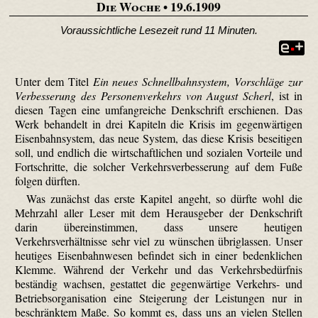
Die Woche
• 19.6.1909
Voraussichtliche Lesezeit rund 11 Minuten.
Unter dem Titel
Ein neues Schnellbahnsystem, Vorschläge zur
Verbesserung des Personenverkehrs von August Scherl
, ist in
diesen Tagen eine umfangreiche Denkschrift erschienen. Das
Werk behandelt in drei Kapiteln die Krisis im gegenwärtigen
Eisenbahnsystem, das neue System, das diese Krisis beseitigen
soll, und endlich die wirtschaftlichen und sozialen Vorteile und
Fortschritte, die solcher Verkehrsverbesserung auf dem Fuße
folgen dürften.
Was zunächst das erste Kapitel angeht, so dürfte wohl die
Mehrzahl aller Leser mit dem Herausgeber der Denkschrift
darin übereinstimmen, dass unsere heutigen
Verkehrsverhältnisse sehr viel zu wünschen übriglassen. Unser
heutiges Eisenbahnwesen befindet sich in einer bedenklichen
Klemme. Während der Verkehr und das Verkehrsbedürfnis
beständig wachsen, gestattet die gegenwärtige Verkehrs- und
Betriebsorganisation eine Steigerung der Leistungen nur in
beschränktem Maße. So kommt es, dass uns an vielen Stellen