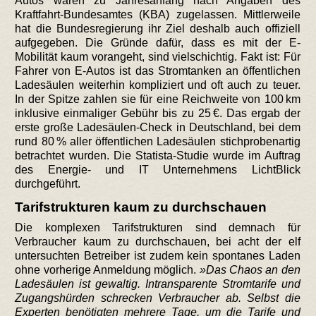
Autos waren zu Jahresanfang nach Angaben des
Kraftfahrt-Bundesamtes (KBA) zugelassen. Mittlerweile
hat die Bundesregierung ihr Ziel deshalb auch offiziell
aufgegeben. Die Gründe dafür, dass es mit der E-
Mobilität kaum vorangeht, sind vielschichtig. Fakt ist: Für
Fahrer von E-Autos ist das Stromtanken an öffentlichen
Ladesäulen weiterhin kompliziert und oft auch zu teuer.
In der Spitze zahlen sie für eine Reichweite von 100 km
inklusive einmaliger Gebühr bis zu 25 €. Das ergab der
erste große Ladesäulen-Check in Deutschland, bei dem
rund 80 % aller öffentlichen Ladesäulen stichprobenartig
betrachtet wurden. Die Statista-Studie wurde im Auftrag
des Energie- und IT Unternehmens LichtBlick
durchgeführt.
Tarifstrukturen kaum zu durchschauen
Die komplexen Tarifstrukturen sind demnach für
Verbraucher kaum zu durchschauen, bei acht der elf
untersuchten Betreiber ist zudem kein spontanes Laden
ohne vorherige Anmeldung möglich.
Das Chaos an den
Ladesäulen ist gewaltig. Intransparente Stromtarife und
Zugangshürden schrecken Verbraucher ab. Selbst die
Experten benötigten mehrere Tage, um die Tarife und