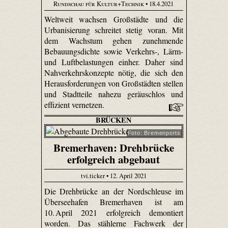
Rundschau für Kultur+Technik
• 18.4.2021
Weltweit wachsen Großstädte und die
Urbanisierung schreitet stetig voran. Mit
dem Wachstum gehen zunehmende
Bebauungsdichte sowie Verkehrs-, Lärm-
und Luftbelastungen einher. Daher sind
Nahverkehrskonzepte nötig, die sich den
Herausforderungen von Großstädten stellen
und Stadtteile nahezu geräuschlos und
effizient vernetzen.
BRÜCKEN
Foto: Bremenports
Bremerhaven: Drehbrücke
erfolgreich abgebaut
tvi.ticker • 12. April 2021
Die Drehbrücke an der Nordschleuse im
Überseehafen Bremerhaven ist am
10. April 2021 erfolgreich demontiert
worden. Das stählerne Fachwerk der