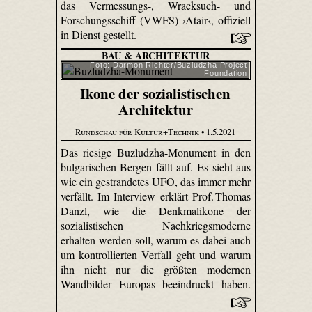
das Vermessungs-, Wracksuch- und
Forschungsschiff (VWFS) ›Atair‹, offiziell
in Dienst gestellt.
BAU & ARCHITEKTUR
Foto: Darmon Richter/Buzludzha Project
Foundation
Ikone der sozialistischen
Architektur
Rundschau für Kultur+Technik
• 1.5.2021
Das riesige Buzludzha-Monument in den
bulgarischen Bergen fällt auf. Es sieht aus
wie ein gestrandetes UFO, das immer mehr
verfällt. Im Interview erklärt Prof. Thomas
Danzl, wie die Denkmalikone der
sozialistischen Nachkriegsmoderne
erhalten werden soll, warum es dabei auch
um kontrollierten Verfall geht und warum
ihn nicht nur die größten modernen
Wandbilder Europas beeindruckt haben.