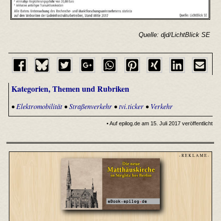
Quelle: djd/LichtBlick SE
Kategorien, Themen und Rubriken
•
Elektromobilität
•
Straßenverkehr
•
tvi.ticker
•
Verkehr
• Auf epilog.de am 15. Juli 2017 veröffentlicht
- R E K L A M E -