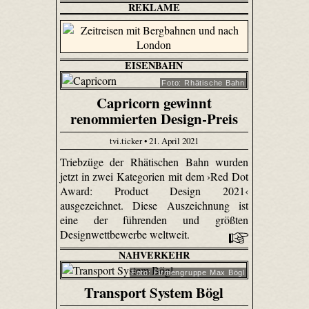
REKLAME
EISENBAHN
Foto: Rhätische Bahn
Capricorn gewinnt
renommierten Design-Preis
tvi.ticker • 21. April 2021
Triebzüge der Rhätischen Bahn wurden
jetzt in zwei Kategorien mit dem ›Red Dot
Award: Product Design 2021‹
ausgezeichnet. Diese Auszeichnung ist
eine der führenden und größten
Designwettbewerbe weltweit.
NAHVERKEHR
Foto: Firmengruppe Max Bögl
Transport System Bögl