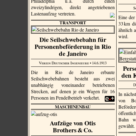
Philadelphia u. a. durch einen
zweizylindrigen, direkt angetriebenen
S
Lastenaufzug vertreten.
Eine der
TRANSPORT
33 km di
ähnlich 
wird.
Die Seilschwebebahn für
Personenbeförderung in Rio
de Janeiro
Verein Deutscher Ingenieure
• 14.6.1913
Pers
Die in Rio de Janeiro erbaute
den K
Seilschwebebahnen besteht aus zwei
unabhängig voneinander betriebenen
D
Strecken, auf denen je ein Wagen für 16
In nächst
Personen im Pendelbetrieb verkehrt.
von Bo
MASCHINENBAU
Beför
öffentli
Bahn wu
Aufzüge von Otis
gewählt
Brothers & Co.