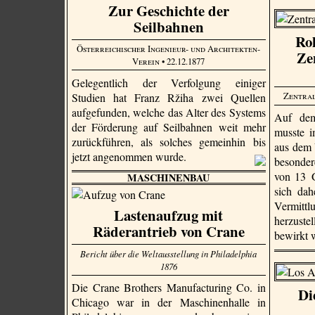
Zur Geschichte der
Seilbahnen
Ro
Österreichischer Ingenieur- und Architekten-
Ze
Verein
• 22.12.1877
Gelegentlich der Verfolgung einiger
Zentral
Studien hat Franz Ržiha zwei Quellen
aufgefunden, welche das Alter des Systems
Auf dem
der Förderung auf Seilbahnen weit mehr
musste i
zurückführen, als solches gemeinhin bis
aus dem 
jetzt angenommen wurde.
besonder
von 13 G
MASCHINENBAU
sich dah
Vermitt
Lastenaufzug mit
herzust
Räderantrieb von Crane
bewirkt 
Bericht über die Weltausstellung in Philadelphia
1876
Die Crane Brothers Manu­factu­ring Co. in
Di
Chicago war in der Maschinenhalle in