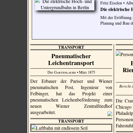
Fritz Eiselen • Al
Die elektrische
Mit der Eröffnung 
Planung und Bau d
TRANSPORT
Pneumatischer
Leichentransport
Rie
Die Gartenlaube
• März 1875
Der Erbauer der Pariser und Wiener
Bericht 
pneumatischen Post, Ingenieur von
Felbinger, hat das Projekt einer
pneumatischen Leichenbeförderung zum
Die Cran
neuen Wiener Zentralfriedhof
Chicago
ausgearbeitet.
Philadel
Persone
TRANSPORT
Fahrstuhl