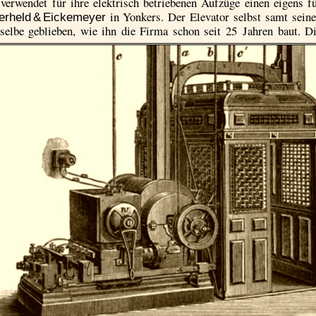
erwendet für ihre elektrisch betriebenen Aufzüge einen eigens f
in Yonkers. Der Elevator selbst samt sein
erheld & Eickemeyer
rselbe geblieben, wie ihn die Firma schon seit 25 Jahren baut.
D