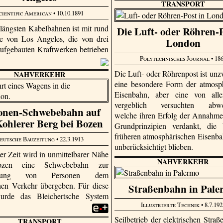
TRANSPORT
cientific American
• 10.10.1891
 längsten Kabelbahnen ist mit rund
Die Luft- oder Röhren-P
e von Los Angeles, die von drei
London
aufgebauten Kraftwerken betrieben
Polytechnisches Journal
• 18
Die Luft- oder Röhrenpost ist unzw
NAHVERKEHR
eine besondere Form der atmosp
Eisenbahn, aber eine von alle
vergeblich versuchten abwe
onen-Schwebebahn auf
welche ihren Erfolg der Annahme
ohlerer Berg bei Bozen
Grundprinzipien verdankt, die
früheren atmosphärischen Eisenb
eutsche Bauzeitung
• 22.3.1913
unberücksichtigt blieben.
er Zeit wird in unmittelbarer Nähe
NAHVERKEHR
zen eine Schwebebahn zur
derung von Personen dem
chen Verkehr übergeben. Für diese
Straßenbahn in Pale
rde das Bleichert­sche System
Illustrierte Technik
• 8.7.192
.
Seilbetrieb der elektrischen Straß
TRANSPORT