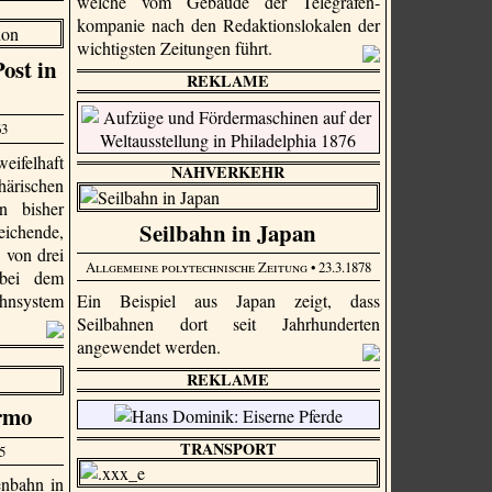
welche vom Gebäude der Tele­grafen­
kompanie nach den Redak­tions­lokalen der
wichtigsten Zeitungen führt.
ost in
REKLAME
63
eifelhaft
NAHVERKEHR
härischen
n bisher
Seilbahn in Japan
ichende,
 von drei
Allgemeine polytechnische Zeitung
• 23.3.1878
 bei dem
Ein Beispiel aus Japan zeigt, dass
ahnsystem
Seilbahnen dort seit Jahrhunderten
angewendet werden.
REKLAME
rmo
TRANSPORT
5
enbahn in