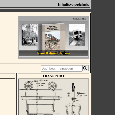
Inhaltsverzeichnis
- R E K L A M E -
Neue Bahnen denken
TRANSPORT