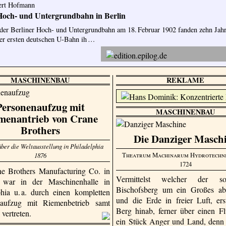
bert Hofmann
 Hoch- und Untergrundbahn in Berlin
der Berliner Hoch- und Untergrundbahn am 18. Februar 1902 fanden zehn Jah
er ersten deutschen U-Bahn ih …
MASCHINENBAU
REKLAME
Personenaufzug mit
MASCHINENBAU
menantrieb von Crane
Brothers
Die Danziger Masch
über die Weltausstellung in Philadelphia
Theatrum Machinarum Hydrotechn
1876
1724
e Brothers Manu­factu­ring Co. in
Vermittelst welcher der so
 war in der Maschinenhalle in
Bischofsberg um ein Großes abg
phia u. a. durch einen kompletten
und die Erde in freier Luft, ers
naufzug mit Riemenbetrieb samt
Berg hinab, ferner über einen Fl
 vertreten.
ein Stück Anger und Land, denn