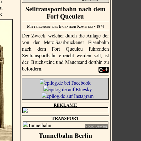
ür
en
Seiltransportbahn nach dem
ie
Fort Queuleu
Mitteilungen des Ingenieur-Komitees
• 1874
Der Zweck, welcher durch die Anlage der
von der Metz-Saar­brücke­ner Eisenbahn
nach dem Fort Queuleu führenden
Seiltransportbahn erreicht werden soll, ist
der: Bruchsteine und Mauersand dorthin zu
befördern.
REKLAME
TRANSPORT
Foto: Bewag
Tunnelbahn Berlin