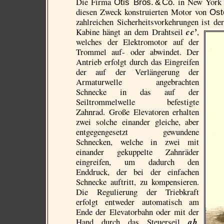
Die Firma
in New York v
Otis Bros. & Co.
diesen Zweck konstruierten Motor von
Ost
zahlreichen Sicherheitsvorkehrungen ist de
Kabine hängt an dem Drahtseil
c c’
,
welches der Elektromotor auf der
Trommel auf- oder abwindet. Der
Antrieb erfolgt durch das Eingreifen
der auf der Verlängerung der
Armatur­welle angebrachten
Schnecke in das auf der
Seiltrommelwelle befestigte
Zahnrad. Große Eleva­toren erhalten
zwei solche einander gleiche, aber
entgegengesetzt gewundene
Schnecken, welche in zwei mit
einander gekuppelte Zahnräder
eingreifen, um dadurch den
Enddruck, der bei der einfachen
Schnecke auftritt, zu kompensieren.
Die Regulierung der Triebkraft
erfolgt entweder automatisch am
Ende der Elevator­bahn oder mit der
Hand durch das Steuerseil
a b
,