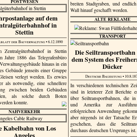
POSTWESEN
breiten Stadtgraben, und endlic
Wall hinauf geschafft worden.
hrpostanlage auf dem
ALTE REKLAME
ntralgüterbahnhof in
Stettin
TRANSPORT
blatt der Bauverwaltung
• 6.12.1890
 Zentralgüterbahnhof in Stettin
Die Seiltransportbahn
m Jahre 1886 das Telegrafenbüro
dem System des Freiher
Verwaltungsgebäude hinaus in ein
Dücker
es Gebäude jenseits einer Gruppe
Deutsche Bauzeitung
• 10.8.18
leisen verlegt werden. Es erwies
er als notwendig, eine schnellere
In verschiedenen technischen Zeit
lung zwischen beiden Gebäuden
sind in letzterer Zeit Berichte e
ellen, als solche durch Boten
über Seiltransportbahnen, die i
werden konnte.
und Amerika zur Ausführ
erfolgreichen Anwendung gekomm
NAHVERKEHR
aber nirgends ist der Tatsache 
geschehen, dass die Seiltrans
e Kabelbahn von Los
durchaus deutschen Ursprungs ist
Angeles