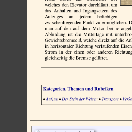
welches den Elevator durchläuft, um
das Anhalten und Ingangsetzen des
Aufzuges an jedem beliebigen
zwischen­liegenden Punkt zu ermöglichen. D
man auf den auf dem Motor bei
w
angebr
Abbildung ist die Mittellage mit unterbroc
Gewichtsbremse
d
, welche direkt auf die A
in horizontaler Richtung verlaufenden Eise
Strom in der einen oder anderen Richtung
gleichzeitig die Bremse gelüftet.
Kategorien, Themen und Rubriken
•
Aufzug
•
Der Stein der Weisen
•
Transport
•
Verk