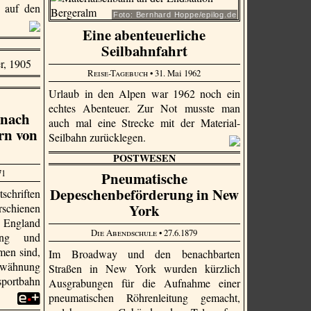
h auf den
Foto: Bernhard Hoppe/epilog.de
Eine abenteuerliche
Seilbahnfahrt
Reise-Tagebuch
• 31. Mai 1962
Urlaub in den Alpen war 1962 noch ein
echtes Abenteuer. Zur Not musste man
 nach
auch mal eine Strecke mit der Material-
rn von
Seilbahn zurücklegen.
POSTWESEN
71
Pneumatische
Depeschenbeförderung in New
schriften
York
rschienen
n England
Die Abendschule
• 27.6.1879
ung und
en sind,
Im Broadway und den benachbarten
Erwähnung
Straßen in New York wurden kürzlich
portbahn
Ausgrabungen für die Aufnahme einer
.
pneumatischen Röhrenleitung gemacht,