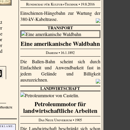
Rundschau für Kultur+Technik
• 19.8.2016
Einschienen-Hängebahn zur Wartung der
380-kV-Kabeltrasse.
kt
er
TRANSPORT
ie
or
Eine amerikanische Waldbahn
er
nd
Daheim
• 16.1.1892
Die Ballen-Bahn scheint sich durch
Einfachheit und Anwendbarkeit fast in
jedem Gelände und Billigkeit
auszuzeichnen.
LANDWIRTSCHAFT
Petroleummotor für
ffentlicht
landwirtschaftliche Arbeiten
Das Neue Universum
• 1905
 E K L A M E -
Die Landwirtschaft beschränkt sich schon