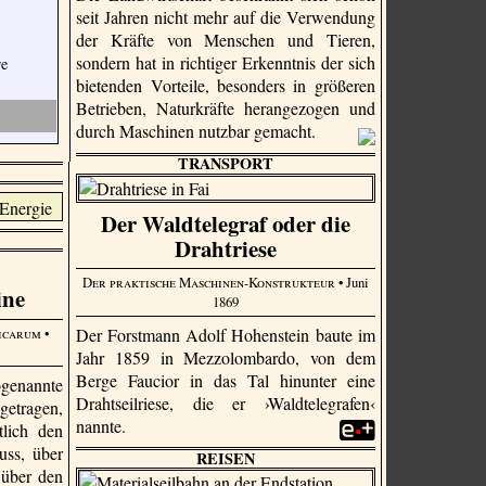
seit Jahren nicht mehr auf die Verwendung
der Kräfte von Menschen und Tieren,
sondern hat in richtiger Erkenntnis der sich
re
bietenden Vorteile, besonders in größeren
Betrieben, Naturkräfte herangezogen und
durch Maschinen nutzbar gemacht.
TRANSPORT
Der Waldtelegraf oder die
Drahtriese
Der praktische Maschinen-Konstrukteur
• Juni
ine
1869
icarum
•
Der Forstmann Adolf Hohenstein baute im
Jahr 1859 in Mezzo­lombardo, von dem
Berge Faucior in das Tal hinunter eine
genannte
Drahtseilriese, die er ›Waldtelegrafen‹
etragen,
nannte.
tlich den
uss, über
REISEN
 über den