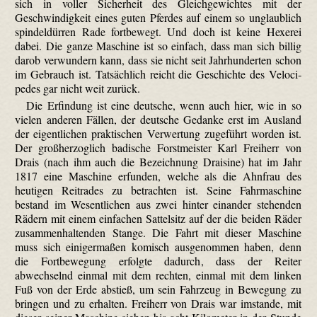
sich in voller Sicherheit des Gleichgewichtes mit der
Geschwindigkeit eines guten Pferdes auf einem so unglaublich
spindeldürren Rade fortbewegt. Und doch ist keine Hexerei
dabei. Die ganze Maschine ist so einfach, dass man sich billig
darob verwundern kann, dass sie nicht seit Jahrhunderten schon
im Gebrauch ist. Tatsächlich reicht die Geschichte des Veloci­
pedes gar nicht weit zurück.
Die Erfindung ist eine deutsche, wenn auch hier, wie in so
vielen anderen Fällen, der deutsche Gedanke erst im Ausland
der eigentlichen praktischen Verwertung zugeführt worden ist.
Der großherzoglich badische Forstmeister Karl Freiherr von
Drais (nach ihm auch die Bezeichnung Draisine) hat im Jahr
1817 eine Maschine erfunden, welche als die Ahnfrau des
heutigen Reitrades zu betrachten ist. Seine Fahrmaschine
bestand im Wesentlichen aus zwei hinter einander stehenden
Rädern mit einem einfachen Sattelsitz auf der die beiden Räder
zusammenhaltenden Stange. Die Fahrt mit dieser Maschine
muss sich einigermaßen komisch ausgenommen haben, denn
die Fortbewegung erfolgte dadurch, dass der Reiter
abwechselnd einmal mit dem rechten, einmal mit dem linken
Fuß von der Erde abstieß, um sein Fahrzeug in Bewegung zu
bringen und zu erhalten. Freiherr von Drais war imstande, mit