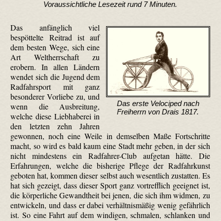
Voraussichtliche Lesezeit rund 7 Minuten.
Das anfänglich viel
bespöttelte Reitrad ist auf
dem besten Wege, sich eine
Art Weltherrschaft zu
erobern. In allen Ländern
wendet sich die Jugend dem
Radfahrsport mit ganz
besonderer Vorliebe zu, und
Das erste Velociped nach
wenn die Ausbreitung,
Freiherrn von Drais 1817.
welche diese Liebhaberei in
den letzten zehn Jahren
gewonnen, noch eine Weile in demselben Maße Fortschritte
macht, so wird es bald kaum eine Stadt mehr geben, in der sich
nicht mindestens ein Radfahrer-Club aufgetan hätte. Die
Erfahrungen, welche die bisherige Pflege der Radfahrkunst
geboten hat, kommen dieser selbst auch wesentlich zustatten. Es
hat sich gezeigt, dass dieser Sport ganz vortrefflich geeignet ist,
die körperliche Gewandtheit bei jenen, die sich ihm widmen, zu
entwickeln, und dass er dabei verhältnismäßig wenig gefährlich
ist. So eine Fahrt auf dem windigen, schmalen, schlanken und