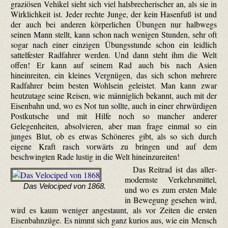
graziösen Vehikel sieht sich viel halsbrecherischer an, als sie in
Wirklichkeit ist. Jeder rechte Junge, der kein Hasenfuß ist und
der auch bei anderen körperlichen Übungen nur halbwegs
seinen Mann stellt, kann schon nach wenigen Stunden, sehr oft
sogar nach einer einzigen Übungsstunde schon ein leidlich
sattelfester Radfahrer werden. Und dann steht ihm die Welt
offen! Er kann auf seinem Rad auch bis nach Asien
hineinreiten, ein kleines Vergnügen, das sich schon mehrere
Radfahrer beim besten Wohlsein geleistet. Man kann zwar
heutzutage seine Reisen, wie männig­lich bekannt, auch mit der
Eisenbahn und, wo es Not tun sollte, auch in einer ehrwürdigen
Postkutsche und mit Hilfe noch so mancher anderer
Gelegenheiten, absolvieren, aber man frage einmal so ein
junges Blut, ob es etwas Schöneres gibt, als so sich durch
eigene Kraft rasch vorwärts zu bringen und auf dem
beschwingten Rade lustig in die Welt hineinzureiten!
Das Reitrad ist das aller­
modernste Verkehrsmittel,
Das Velociped von 1868.
und wo es zum ersten Male
in Bewegung gesehen wird,
wird es kaum weniger angestaunt, als vor Zeiten die ersten
Eisenbahnzüge. Es nimmt sich ganz kurios aus, wie ein Mensch