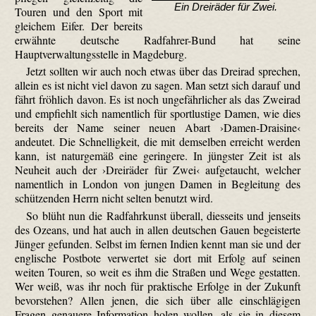
Ein Dreiräder für Zwei.
Touren und den Sport mit
gleichem Eifer. Der bereits
erwähnte deutsche Radfahrer-Bund hat seine
Hauptverwaltungsstelle in Magdeburg.
Jetzt sollten wir auch noch etwas über das Dreirad sprechen,
allein es ist nicht viel davon zu sagen. Man setzt sich darauf und
fährt fröhlich davon. Es ist noch ungefährlicher als das Zweirad
und empfiehlt sich namentlich für sport­lustige Damen, wie dies
bereits der Name seiner neuen Abart ›Damen-Draisine‹
andeutet. Die Schnelligkeit, die mit demselben erreicht werden
kann, ist naturgemäß eine geringere. In jüngster Zeit ist als
Neuheit auch der ›Dreiräder für Zwei‹ aufgetaucht, welcher
namentlich in London von jungen Damen in Begleitung des
schützenden Herrn nicht selten benutzt wird.
So blüht nun die Radfahrkunst überall, diesseits und jenseits
des Ozeans, und hat auch in allen deutschen Gauen begeisterte
Jünger gefunden. Selbst im fernen Indien kennt man sie und der
englische Postbote verwertet sie dort mit Erfolg auf seinen
weiten Touren, so weit es ihm die Straßen und Wege gestatten.
Wer weiß, was ihr noch für praktische Erfolge in der Zukunft
bevorstehen? Allen jenen, die sich über alle einschlägigen
Fragen genauere Information holen wollen, als sie in diesem