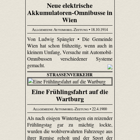
Neue elektrische
Akkumulatoren-Omnibusse in
Wien
Allgemeine Automobil-Zeitung
• 18.10.1914
Von Ludwig Spängler • Die Gemeinde
Wien hat schon frühzeitig, wenn auch in
kleinem Umfang, Versuche mit Automobil-
Omnibussen verschiedener Systeme
gemacht.
STRASSENVERKEHR
Eine Frühlingsfahrt auf die
Wartburg
Allgemeine Automobil-Zeitung
• 22.4.1900
Als nach eisigen Wintertagen ein reizender
Frühlingstag gar zu mächtig lockte,
wurden die wohlverwahrten Fahrzeuge aus
ihrer Remise geholt und der Sport der