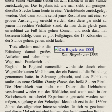
dieser seiner Maschine sieben bis acht Kilometer in der Stunde
zurückzulegen. Das Ergebnis ist, wie man sieht, ein geringes,
dieselbe Strecke kann heute in einer Viertelstunde zurückgelegt
werden. Und dann konnte selbst jenes Resultat nur mit einer so
großen Anstrengung erreicht werden, dass diese gar nicht zu
jenem im rechten Verhältnis stand, da man dafür gleich ganz
unverblümt zu Fuß hätte gehen können, und noch dazu mit
besserem Erfolg; denn es gibt Fußgänger, die 13 Kilometer in
der Stunde gehen; gehen, nicht laufen.
Trotz alledem machte die
Erfindung damals großes
Das Bicycle von 1883.
Aufsehen und nahm ihren
Weg nach Frankreich und
England. In England namentlich wurde sie durch einen
Wagenfabrikanten Mr. Johnson, der ein Patent auf die Erfindung
genommen hatte, in Schwung gebracht, und das Publikum
taufte das neue Gefährt
Dandy-Horse
, das heißt Stutzer-Pferd.
Die Herrlichkeit war nicht von Dauer; die Liebhaberei
verschwand wieder von der Bildfläche, und wenn auch in der
Zwischenzeit mancherlei Experimente gemacht worden sein
mögen, so gelang es der Velo­ciped-Idee doch erst in den 1860er
Jahren das allgemeine Interesse wieder für sich zu gewinnen,
und dieses Mal mit entscheidendem, durchschlagendem Erfolg.