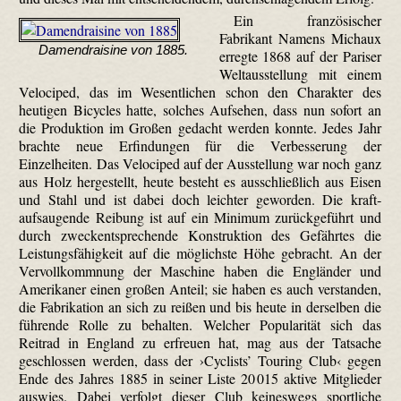
Ein französischer
Fabrikant Namens Michaux
Damendraisine von 1885.
erregte 1868 auf der Pariser
Weltausstellung mit einem
Velo­ciped, das im Wesentlichen schon den Charakter des
heutigen Bicycles hatte, solches Aufsehen, dass nun sofort an
die Produktion im Großen gedacht werden konnte. Jedes Jahr
brachte neue Erfindungen für die Verbesserung der
Einzelheiten. Das Velo­ciped auf der Ausstellung war noch ganz
aus Holz hergestellt, heute besteht es ausschließlich aus Eisen
und Stahl und ist dabei doch leichter geworden. Die kraft­
aufsau­gende Reibung ist auf ein Minimum zurückgeführt und
durch zweckentsprechende Konstruktion des Gefährtes die
Leistungsfähigkeit auf die möglichste Höhe gebracht. An der
Vervollkommnung der Maschine haben die Engländer und
Amerikaner einen großen Anteil; sie haben es auch verstanden,
die Fabrikation an sich zu reißen und bis heute in derselben die
führende Rolle zu behalten. Welcher Popularität sich das
Reitrad in England zu erfreuen hat, mag aus der Tatsache
geschlossen werden, dass der ›Cyclists’ Touring Club‹ gegen
Ende des Jahres 1885 in seiner Liste 20 015 aktive Mitglieder
auswies. Dabei verfolgt dieser Club keineswegs sportliche