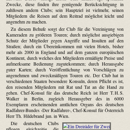
Zwecke, diese finden ihre genügende Berücksichtigung in
zahllosen andern Clubs; sein Hauptziel ist vielmehr, seinen
Mitgliedern die Reisen auf dem Reitrad möglichst leicht und
angenehm zu machen.
Zu diesem Behufe sorgt der Club für die Vereinigung von
Kameraden zu größeren Touren; durch möglichst ausgiebigen
Schutz der Mitglieder gegen Angriffe und Insulten auf den
Straßen; durch ein Übereinkommen mit vielen Hotels, bisher
mehr als 2000 in England und auf dem ganzen europäischen
Kontinent, durch welches den Mitgliedern ermäßigte Preise und
aufmerksame Bedienung zugutekommen; durch Herausgabe
guter Karten; durch Veröffentlichung von Vorschlägen zu
angenehmen und zweckmäßigen Touren etc. Der Club hat in
verschiedenen Staaten besondere Konsuln, deren Pflicht es ist,
den reisenden Mitgliedern mit Rat und Tat an die Hand zu
gehen. Chef-Konsul für das deutsche Reich ist Herr T. H. S.
Walker in Berlin, zugleich Herausgeber des in 6000
Exemplaren erscheinenden amtlichen Organs des deutschen
Radfahrer-Bundes ›Der Radfahrer‹, Chef-Konsul für Österreich
Herr Th. Hildebrand jun. in Wien.
Die deutschen Clubs
pflegen gleichzeitig die