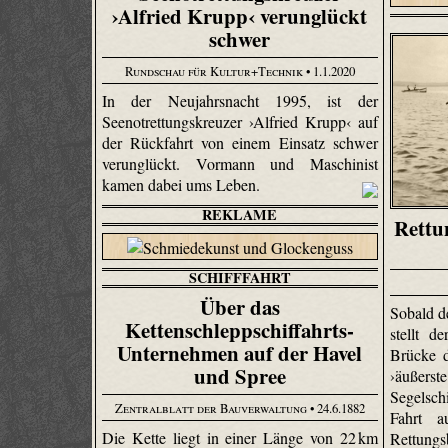
›Alfried Krupp‹ verunglückt
schwer
Rundschau für Kultur+Technik
• 1.1.2020
In der Neujahrsnacht 1995, ist der
Seenotrettungskreuzer ›Alfried Krupp‹ auf
der Rückfahrt von einem Einsatz schwer
verunglückt. Vormann und Maschinist
kamen dabei ums Leben.
REKLAME
Rettu
SCHIFFFAHRT
Über das
Sobald d
Kettenschleppschiffahrts-
stellt d
Unternehmen auf der Havel
Brücke d
und Spree
›äußerst
Segelsch
Zentralblatt der Bauverwaltung
• 24.6.1882
Fahrt a
Die Kette liegt in einer Länge von 22 km
Rettungs