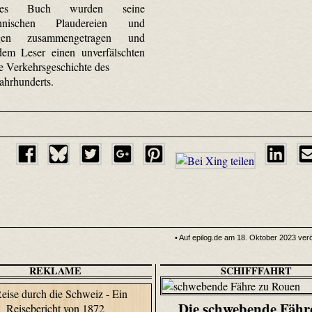
ses Buch wurden seine
echnischen Plaudereien und
ngen zusammengetragen und
 dem Leser einen unverfälschten
ie Verkehrsgeschichte des
Jahrhunderts.
• Auf epilog.de am 18. Oktober 2023 veröf
REKLAME
SCHIFFFAHRT
Die schwebende Fähr