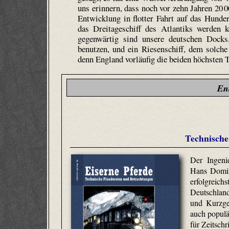
uns erinnern, dass noch vor zehn Jahren 20 0
Entwicklung in flotter Fahrt auf das Hunde
das Dreitageschiff des Atlantiks werden 
gegenwärtig sind unsere deutschen Docks
benutzen, und ein Riesenschiff, dem solche Z
denn England vorläufig die beiden höchsten 
En
Technische
Der Ingenie
Hans Domin
erfolgreic
Deutschlan
und Kurzges
auch populä
für Zeitschr