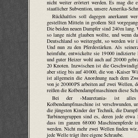
nicht weiter erörtert werden. Es mag die 
staatlicher Subvention, unsere Amerika-Schn
Rückhaltlos soll dagegen anerkannt we
gestellten Mitteln in großem Stil vorgegang
Die beiden neuen Dampfer sind 240 m lang. W
so lange nicht glauben wollte, und wenn d
Deutschland so weitergeht, so werden wir
Und nun zu den Pferdestärken. Als seiner
heimfuhr, entwickelte sie 19 000 indiziert
und guter Heizer wohl auch auf 20 000 gebr
20 Knoten. Inzwischen ist die Geschwindigk
aber stieg bis auf 40 000, die von ›Kaiser W
ist allgemein die Anordnung nach dem Zw
von je 20 000 PS arbeiten auf zwei Wellen, d
reißen die Kolbendampfmaschinen diese Schr
Bei der ›Mauretania‹ ist alle
Kolbendampfmaschine ist verschwunden, und
die jüngsten Kinder der Technik, die Dampf
Turbinengruppen sind es, deren jede etwa 1
dass im ganzen 68 000 Maschinenpferde im
werden. Nicht mehr zwei Wellen finden wir,
jede Welle trägt ihre eigene Schraube.