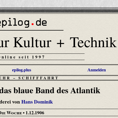
ur Kultur + Technik
Online seit 1997
epilog.plus
Anmelden
EHR
–
SCHIFFFAHRT
as blaue Band des Atlantik
derei von
Hans Dominik
Die Woche
• 1.12.1906