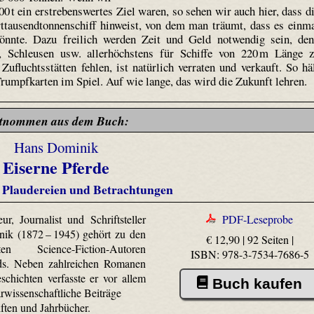
00 t ein erstrebenswertes Ziel waren, so sehen wir auch hier, dass d
rttausendtonnenschiff hinweist, von dem man träumt, dass es einm
könnte. Dazu freilich werden Zeit und Geld notwendig sein, de
, Schleusen usw. allerhöchstens für Schiffe von 220 m Länge 
ufluchtsstätten fehlen, ist natürlich verraten und verkauft. So hä
Trumpfkarten im Spiel. Auf wie lange, das wird die Zukunft lehren.
tnommen aus dem Buch:
Hans Dominik
Eiserne Pferde
 Plaudereien und Betrachtungen
ur, Journalist und Schriftsteller
PDF-Leseprobe
ik (1872 – 1945) gehört zu den
€ 12,90 | 92 Seiten |
hsten Science-Fiction-Autoren
ISBN: 978-3-7534-7686-5
ds. Neben zahlreichen Romanen
chichten verfasste er vor allem
Buch kaufen
rwissenschaftliche Beiträge
iften und Jahrbücher.