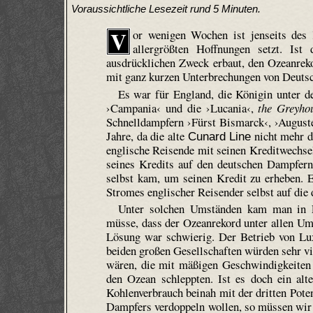
Voraussichtliche Lesezeit rund 5 Minuten.
V
or wenigen Wochen ist jenseits des 
allergrößten Hoffnungen setzt. Is
ausdrücklichen Zweck erbaut, den Ozeanreko
mit ganz kurzen Unterbrechungen von Deutsc
Es war für England, die Königin unter d
›Campania‹ und die ›Lucania‹,
the Greyho
Schnelldampfern ›Fürst Bismarck‹, ›Auguste
Jahre, da die alte
nicht mehr di
Cunard Line
englische Reisende mit seinen Kreditwechse
seines Kredits auf den deutschen Dampfer
selbst kam, um seinen Kredit zu erheben. 
Stromes englischer Reisender selbst auf die
Unter solchen Umständen kam man in E
müsse, dass der Ozeanrekord unter allen Um
Lösung war schwierig. Der Betrieb von Lux
beiden großen Gesellschaften würden sehr vi
wären, die mit mäßigen Geschwindigkeiten
den Ozean schleppten. Ist es doch ein alt
Kohlenverbrauch beinah mit der dritten Pot
Dampfers verdoppeln wollen, so müssen wir 