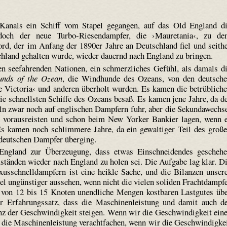
Kanals ein Schiff vom Stapel gegangen, auf das Old England d
t doch der neue Turbo-Riesendampfer, die ›Mauretania‹, zu d
rd, der im Anfang der 1890er Jahre an Deutschland fiel und seith
hland gehalten wurde, wieder dauernd nach England zu bringen.
en seefahrenden Nationen, ein schmerzliches Gefühl, als damals d
unds of the Ozean
, die Windhunde des Ozeans, von den deutsch
 Victoria‹ und anderen überholt wurden. Es kamen die betrüblich
e schnellsten Schiffe des Ozeans besaß. Es kamen jene Jahre, da d
ln zwar noch auf englischen Dampfern fuhr, aber die Sekundawechs
n vorausreisten und schon beim New Yorker Bankier lagen, wenn 
Es kamen noch schlimmere Jahre, da ein gewaltiger Teil des groß
 deutschen Dampfer überging.
ngland zur Überzeugung, dass etwas Einschneidendes gescheh
ständen wieder nach England zu holen sei. Die Aufgabe lag klar. D
usschnelldampfern ist eine heikle Sache, und die Bilanzen unser
el ungünstiger aussehen, wenn nicht die vielen soliden Frachtdampf
 von 12 bis 15 Knoten unendliche Mengen kostbaren Lastgutes üb
er Erfahrungssatz, dass die Maschinenleistung und damit auch d
enz der Geschwindigkeit steigen. Wenn wir die Geschwindigkeit ein
die Maschinenleistung verachtfachen, wenn wir die Geschwindigke