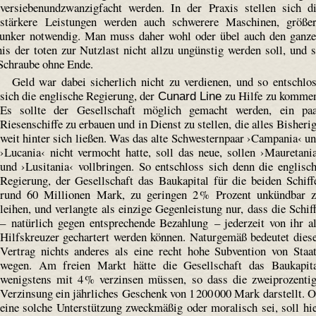
versiebenundzwanzigfacht werden. In der Praxis stellen sich d
 stärkere Leistungen werden auch schwerere Maschinen, größe
unker notwendig. Man muss daher wohl oder übel auch den ganz
is der toten zur Nutzlast nicht allzu ungünstig werden soll, und 
e Schraube ohne Ende.
Geld war dabei sicherlich nicht zu verdienen, und so entschlo
sich die englische Regierung, der
zu Hilfe zu komme
Cunard Line
Es sollte der Gesellschaft möglich gemacht werden, ein pa
Riesenschiffe zu erbauen und in Dienst zu stellen, die alles Bisheri
weit hinter sich ließen. Was das alte Schwesternpaar ›Campania‹ u
›Lucania‹ nicht vermocht hatte, soll das neue, sollen ›Mauretani
und ›Lusitania‹ vollbringen. So entschloss sich denn die englisc
Regierung, der Gesellschaft das Baukapital für die beiden Schiff
rund 60 Millionen Mark, zu geringen 2 % Prozent unkündbar 
leihen, und verlangte als einzige Gegenleistung nur, dass die Schif
– natürlich gegen entsprechende Bezahlung – jederzeit von ihr a
Hilfskreuzer gechartert werden können. Naturgemäß bedeutet dies
Vertrag nichts anderes als eine recht hohe Subvention von Staa
wegen. Am freien Markt hätte die Gesellschaft das Baukapit
wenigstens mit 4 % verzinsen müssen, so dass die zweiprozenti
Verzinsung ein jährliches Geschenk von 1 200 000 Mark darstellt. 
eine solche Unterstützung zweckmäßig oder moralisch sei, soll hi