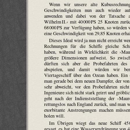
Wenn wir unsere alte Kubusrechnun
Geschwindigkeiten nun auch wieder a
anwenden und dabei von der Tatsache a
Wilhelm II.‹ mit 40 000 PS 25 Knoten zurüc
68 000 PS zur Verfügung haben, so würden w
eine Geschwindigkeit von 29,85 Knoten erhal
Dieses Ideal wird ja nun nicht erreicht we
Rechnungen für die Schiffe gleiche Sch
haben, während in Wirklichkeit die ›Maur
größere Dimensionen aufweist. So zwis
dürften sich aber die Probefahrten de
abspielen, und damit würden wir bere
Viertageschiff über den Ozean haben. Ein 
man gerade bei dem neuen Dampfer, der von
sehr abweicht, vor den Probefahrten nich
Ingenieure sich nicht stark geirrt und gröbli
geht nach der Indienststellung der ›Maur
rettungslos nach England zurück, und man w
exorbitante Anstrengungen machen müsse
holen will.
Im Übrigen wiegt das neue Schiff 45 
gesagt, es hat eine Wasserverdrängung von 