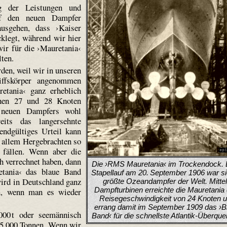
g der Leistungen und
uf den neuen Dampfer
usgehen, dass ›Kaiser
klegt, während wir hier
ir für die ›Mauretania‹
ten.
rden, weil wir in unseren
iffskörper angenommen
etania‹ ganz erheblich
chen 27 und 28 Knoten
s neuen Dampfers wohl
its das langersehnte
endgültiges Urteil kann
 allem Hergebrachten so
t fällen. Wenn aber die
ch verrechnet haben, dann
Die ›RMS Mauretania‹ im Trockendock.
etania‹ das blaue Band
Stapellauf am 20. September 1906 war si
ird in Deutschland ganz
größte Ozeandampfer der Welt. Mitte
Dampfturbinen erreichte die Mauretania 
n, wenn man es wieder
Reisegeschwindigkeit von 24 Knoten 
errang damit im September 1909 das ›B
000 t oder seemännisch
Band‹ für die schnellste Atlantik-Überque
45 000 Tonnen. Wenn wir