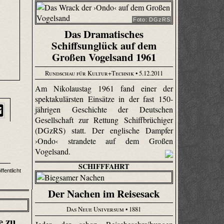
Foto: DGzRS
Das Dramatisches
Schiffsunglück auf dem
Großen Vogelsand 1961
Rundschau für Kultur+Technik
• 5.12.2011
Am Nikolaustag 1961 fand einer der
spektakulärsten Einsätze in der fast 150-
jährigen Geschichte der Deutschen
Gesellschaft zur Rettung Schiffbrüchiger
(DGzRS) statt. Der englische Dampfer
›Ondo‹ strandete auf dem Großen
Vogelsand.
SCHIFFFAHRT
fentlicht
Der Nachen im Reisesack
Das Neue Universum
• 1881
e zu