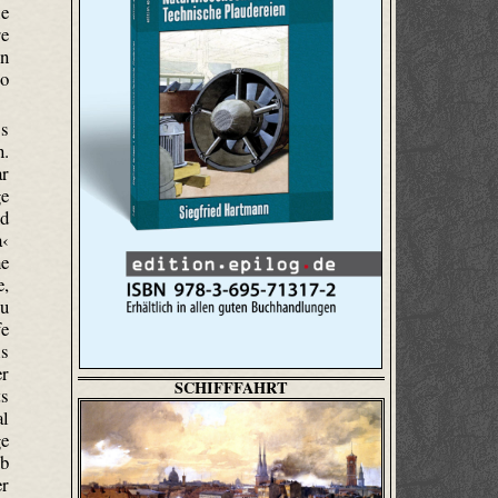
ie
re
en
so
ss
n.
ar
ge
nd
a‹
he
e,
zu
fe
ls
er
SCHIFFFAHRT
ts
al
ge
Ob
er