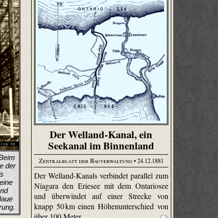
Der Welland-Kanal, ein
Seekanal im Binnenland
 Beim
Zentralblatt der Bauverwaltung
• 24.12.1881
e der
ls
Der Welland-Kanals verbindet parallel zum
eine
Niagara den Eriesee mit dem Ontariosee
und
und überwindet auf einer Strecke von
laue
knapp 50 km einen Höhenunterschied von
rung.
über 100 Meter.