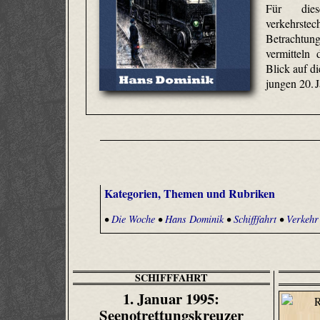
Für die
verkehrst
Betrachtu
vermitteln
Blick auf d
jungen 20. 
Kategorien, Themen und Rubriken
•
Die Woche
•
Hans Dominik
•
Schifffahrt
•
Verkehr
SCHIFFFAHRT
1. Januar 1995:
Seenotrettungskreuzer