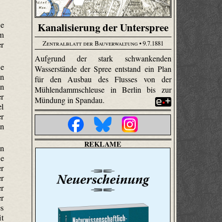
ie
Kanalisierung der Unterspree
em
er
Zentralblatt der Bauverwaltung
• 9.7.1881
Aufgrund der stark schwankenden
ie
Wasserstände der Spree entstand ein Plan
en
für den Ausbau des Flusses von der
en
Mühlendammschleuse in Berlin bis zur
er
Mündung in Spandau.
el
er
en
REKLAME
en
ie
er
er
er
er
es
it