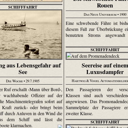
Rouen
SCHIFFFAHRT
Das Neue Universum
• 1900
Eine schwebende Fähre ist bish
diesem Fall zur Überbrückung ei
benutzten Stroms angewandt
SCHIFFFAHRT
Seereise auf eine
ng aus Lebensgefahr auf
Luxusdampfer
See
Hartwig & Vogel Automatenbilde
Die Woche
• 29.7.1905
Den Passagieren der versch
er Ruf erschallt ›Mann über Bord‹,
Klassen sind auch verschiede
er wachhabende Offizier auf der
angewiesen. Das Promonadendeck
ie Maschinentelegrafen sofort auf
Sammelplatz der Passagiere er
e Kraft zurück‹ oder bringt beim
zweiter Klasse.
iff durch Anluven in den Wind die
us dem Schiff und lässt die
SCHIFFFAHRT
boote klarmachen.