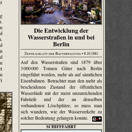
it
ng
n.
an
Die Entwicklung der
nd
Wasserstraßen in und bei
n.
Berlin
nd
en
Zentralblatt der Bauverwaltung
• 8.10.1881
nd
Auf den Wasserstraßen sind 1879 über
en
ei
3 000 000 Tonnen Güter nach Berlin
en
eingeführt worden, mehr als auf sämtlichen
ft
Eisenbahnen. Betrachtet man den mehr als
bescheidenen Zustand der öffentlichen
Wasserläufe mit der meist unzureichenden
Fahrtiefe und der an denselben
vorhandenen Löschplätze, so muss man
sich wundern, wie der Wasserverkehr zu
solcher Bedeutung gelangen konnte.
SCHIFFFAHRT