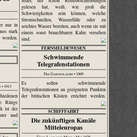
Jeder, der schon Reisebeschreibungen
gelesen hat, weiß, wie groß die
Schwierigkeiten sein können, welche
Stromschnellen, Wasserfälle oder zu
er nur in
seichtes Wasser bereiten, auch wenn sie mit
nes stark
einem sonst brauchbaren Kahn versehen
 worden.
sind.
FERNMELDEWESEN
Schwimmende
Telegrafenstationen
m
Die Gartenlaube
• 1869
Es sollen schwimmende
r
• 1913
Telegrafenstationen an geeigneten Punkten
iedenen
der britischen Küsten errichtet werden.
ne Ränge
 ist der
SCHIFFFAHRT
ster und
Die zukünftigen Kanäle
Mitteleuropas
Über Land und Meer
• Mai 1878