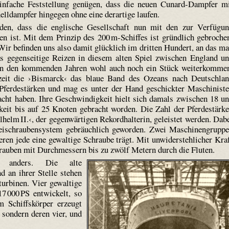
einfache Feststellung genügen, dass die neuen Cunard-Dampfer m
elldampfer hingegen ohne eine derartige laufen.
rden, dass die englische Gesellschaft nun mit den zur Verfügu
en ist. Mit dem Prinzip des 200 m-Schiffes ist gründlich gebroche
ir befinden uns also damit glücklich im dritten Hundert, an das m
as gegenseitige Reizen in diesem alten Spiel zwischen England u
 in den kommenden Jahren wohl auch noch ein Stück weiterkomme
zeit die ›Bismarck‹ das blaue Band des Ozeans nach Deutschla
e Pferdestärken und mag es unter der Hand geschickter Maschinist
acht haben. Ihre Geschwindigkeit hielt sich damals zwischen 18 u
eit bis auf 25 Knoten gebracht worden. Die Zahl der Pferdestärk
ilhelm II.‹, der gegenwärtigen Rekordhalterin, geleistet werden. Dab
eischraubensystem gebräuchlich geworden. Zwei Maschinengrupp
eren jede eine gewaltige Schraube trägt. Mit unwiderstehlicher Kra
auben mit Durchmessern bis zu zwölf Metern durch die Fluten.
s anders. Die alte
 an ihrer Stelle stehen
turbinen. Vier gewaltige
7 000 PS entwickelt, so
 Schiffskörper erzeugt
 sondern deren vier, und