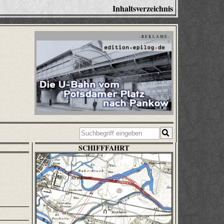
Inhaltsverzeichnis
- R E K L A M E -
SCHIFFFAHRT