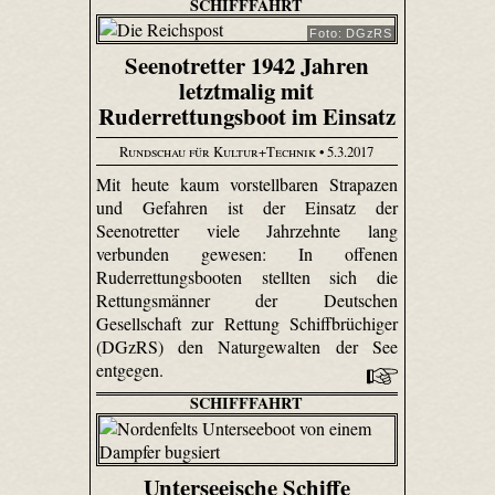
SCHIFFFAHRT
Foto: DGzRS
Seenotretter 1942 Jahren
letztmalig mit
Ruderrettungsboot im Einsatz
Rundschau für Kultur+Technik
• 5.3.2017
Mit heute kaum vorstellbaren Strapazen
und Gefahren ist der Einsatz der
Seenotretter viele Jahrzehnte lang
verbunden gewesen: In offenen
Ruderrettungsbooten stellten sich die
Rettungsmänner der Deutschen
Gesellschaft zur Rettung Schiffbrüchiger
(DGzRS) den Naturgewalten der See
entgegen.
SCHIFFFAHRT
Unterseeische Schiffe