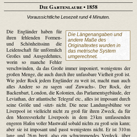
Die Gartenlaube
• 1858
Voraussichtliche Lesezeit rund 4 Minuten.
Die Engländer haben für
Die Längenangaben und
ihren fehlenden Formen-
andere Maße des
und Schönheitssinn die
Originaltextes wurden in
Leidenschaft für unförmlich
das metrische System
Großes und Ausgedehntes,
umgerechnet.
worin so manche Fehler
verschwinden, da das Große immer imponiert, wenigstens der
großen Menge, die auch durch ihre unfassbare Vielheit groß ist.
Wie jeder Rock jedem Engländer zu weit ist, macht man auch
alles Andere so zu sagen ›auf Zuwachs‹. Der Rock, der
Backenbart, London, die Kolonien, das Parlamentsgebäude, der
Leviathan, der atlantische Telegraf etc., alles ist imposant durch
seine Größe und ›sitzt‹ nicht. Die neue Landungsbühne vor
Liverpool ist vielleicht nicht zu groß für ihren Zweck, da für
den Meeresverkehr Liverpools in dem 23 km umfassenden
engeren Hafen voller Mastwald sobald nichts zu groß sein kann;
aber sie ist imposant und passt wenigstens nicht. Er ist 310 m
lang und 26 m breit, also ein schwimmendes Verdeck, über