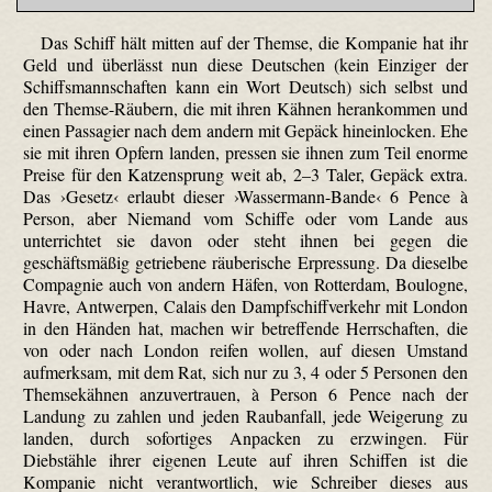
Das Schiff hält mitten auf der Themse, die Kompanie hat ihr
Geld und überlässt nun diese Deutschen (kein Einziger der
Schiffsmannschaften kann ein Wort Deutsch) sich selbst und
den Themse-Räubern, die mit ihren Kähnen herankommen und
einen Passagier nach dem andern mit Gepäck hinein­locken. Ehe
sie mit ihren Opfern landen, pressen sie ihnen zum Teil enorme
Preise für den Katzensprung weit ab, 2–3 Taler, Gepäck extra.
Das ›Gesetz‹ erlaubt dieser ›Wassermann-Bande‹ 6 Pence à
Person, aber Niemand vom Schiffe oder vom Lande aus
unterrichtet sie davon oder steht ihnen bei gegen die
geschäftsmäßig getriebene räuberische Erpressung. Da dieselbe
Compagnie auch von andern Häfen, von Rotterdam, Boulogne,
Havre, Antwerpen, Calais den Dampfschiff­verkehr mit London
in den Händen hat, machen wir betreffende Herrschaften, die
von oder nach London reifen wollen, auf diesen Umstand
aufmerksam, mit dem Rat, sich nur zu 3, 4 oder 5 Personen den
Themse­kähnen anzuvertrauen, à Person 6 Pence nach der
Landung zu zahlen und jeden Raubanfall, jede Weigerung zu
landen, durch sofortiges Anpacken zu erzwingen. Für
Diebstähle ihrer eigenen Leute auf ihren Schiffen ist die
Kompanie nicht verantwortlich, wie Schreiber dieses aus