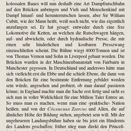
kolossalen Baues will nun deshalb eine Art Dampfrutschbahn
auf den Brücken anbringen und Vieh und Menschenkind mit
Dampf hinauf- und herunterrutschen lassen, aber Sir William
Cubitt, wie der Mann heißt, weiß noch nicht, wie das eigentlich
anzufangen sei. Er hat gesagt: entweder durch eine fixe
Lokomotive die Ketten, an welchen die Rutsch­wagen hängen,
auf- und abwickeln, oder durch hydraulische Presse, die mir
einen sehr hinderlichen und kostbaren Presszwang
einzuschließen scheint. Die Bühne wiegt 4000 Tonnen und ist
von Thomas Vernon und Sohn in Liverpool gebaut worden. Die
Brücken wurden in der Maschinenbauanstalt von Fairbairn in
Manchester gegossen. In Deutschland und anderswo hätte man
sich vielleicht erst die Ebbe und die schiefe Ebene, die dann von
den Brücken für eine bestimmte Entfernung gebildet worden
sein würde, angesehen und probiert, ob man darauf passieren
könne; in England machte man die Sache erst fertig und sieht es
sich nun in voller Wirklichkeit für eine Million Taler Entree an.
So muss man es machen, wenn man eine ›praktische‹ Nation
heißen, und von der
Cölnischen Zeitung
und Allen, die auf
ähnlicher Höhe der Bildung stehen, angebetet sein will. Mit der
ungeheueren Landungsbühne haben sie bis jetzt ein Hindernis
des Landens geschaffen; früher stieg man direkt den Princeß-