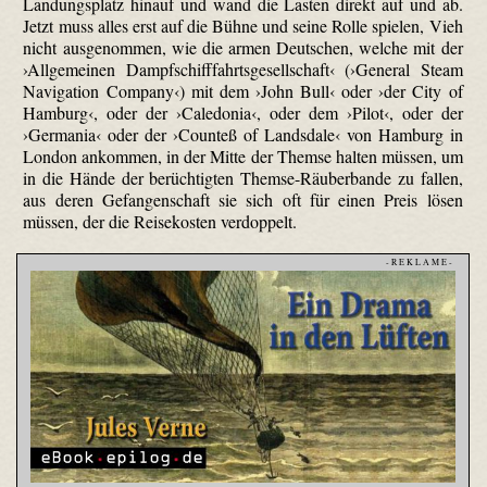
Landungs­platz hinauf und wand die Lasten direkt auf und ab.
Jetzt muss alles erst auf die Bühne und seine Rolle spielen, Vieh
nicht ausgenommen, wie die armen Deutschen, welche mit der
›Allgemeinen Dampfschifffahrtsgesellschaft‹ (›General Steam
Navigation Company‹) mit dem ›John Bull‹ oder ›der City of
Hamburg‹, oder der ›Caledonia‹, oder dem ›Pilot‹, oder der
›Germania‹ oder der ›Counteß of Landsdale‹ von Hamburg in
London ankommen, in der Mitte der Themse halten müssen, um
in die Hände der berüchtigten Themse-Räuberbande zu fallen,
aus deren Gefangenschaft sie sich oft für einen Preis lösen
müssen, der die Reisekosten verdoppelt.
- R E K L A M E -