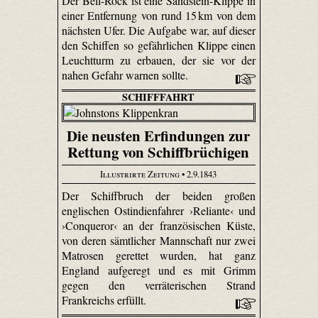
Der Bell-Rock ist eine Sandstein-Klippe in
einer Entfernung von rund 15 km von dem
nächsten Ufer. Die Aufgabe war, auf dieser
den Schiffen so gefährlichen Klippe einen
Leuchtturm zu erbauen, der sie vor der
nahen Gefahr warnen sollte.
SCHIFFFAHRT
Die neusten Erfindungen zur
Rettung von Schiffbrüchigen
Illustrirte Zeitung
• 2.9.1843
Der Schiffbruch der beiden großen
englischen Ostindienfahrer ›Reliante‹ und
›Conqueror‹ an der französischen Küste,
von deren sämtlicher Mannschaft nur zwei
Matrosen gerettet wurden, hat ganz
England aufgeregt und es mit Grimm
gegen den verräterischen Strand
Frankreichs erfüllt.