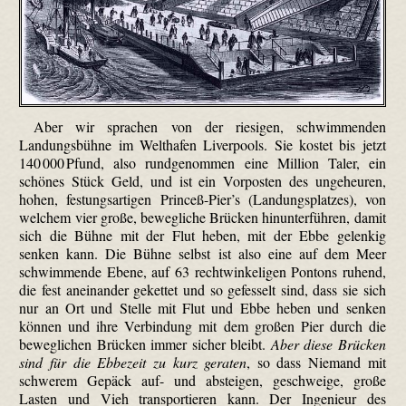
Aber wir sprachen von der riesigen, schwimmenden
Landungsbühne im Welthafen Liverpools. Sie kostet bis jetzt
140 000 Pfund, also rund­genommen eine Million Taler, ein
schönes Stück Geld, und ist ein Vorposten des ungeheuren,
hohen, festungsartigen Princeß-Pier’s (Landungsplatzes), von
welchem vier große, bewegliche Brücken hinunterführen, damit
sich die Bühne mit der Flut heben, mit der Ebbe gelenkig
senken kann. Die Bühne selbst ist also eine auf dem Meer
schwimmende Ebene, auf 63 rechtwinkeligen Pontons ruhend,
die fest aneinander gekettet und so gefesselt sind, dass sie sich
nur an Ort und Stelle mit Flut und Ebbe heben und senken
können und ihre Verbindung mit dem großen Pier durch die
beweglichen Brücken immer sicher bleibt.
Aber diese Brücken
sind für die Ebbezeit zu kurz geraten
, so dass Niemand mit
schwerem Gepäck auf- und absteigen, geschweige, große
Lasten und Vieh transportieren kann. Der Ingenieur des