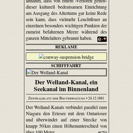
annahm, dass von einem ›Verloren gehen‹
dieser kulturell bedeutsamen Einrichtung
am Ausgang des Altertums gar keine Rede
sein kann, dass vielmehr Leuchtfeuer an
einzelnen besonders wichtigen Punkten der
zumeist befahrenen Meere während des
ganzen Mittelalters gebrannt haben.
REKLAME
SCHIFFFAHRT
Der Welland-Kanal, ein
Seekanal im Binnenland
Zentralblatt der Bauverwaltung
• 24.12.1881
Der Welland-Kanals verbindet parallel zum
Niagara den Eriesee mit dem Ontariosee
und überwindet auf einer Strecke von
knapp 50 km einen Höhenunterschied von
über 100 Meter.