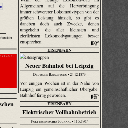
Allgemeinen auf die Hervorbringung
immer schwererer Lokomotivtypen von der
größten Leistung hinzielt, so gibt es
daneben doch auch Zwecke, denen
umgekehrt die aller kleinsten und
zierlichsten Lokomotivgattungen besser
fentlicht
entsprechen.
EISENBAHN
 E K L A M E -
Neuer Bahnhof bei Leipzig
Deutsche Bauzeitung
• 24.12.1879
Vor einigen Wochen ist in der Nähe von
Leipzig ein gemeinschaftlicher Übergabe-
Bahnhof fertig geworden.
schen
EISENBAHN
Elektrischer Vollbahnbetrieb
Polytechnisches Journal
• 11.5.1907