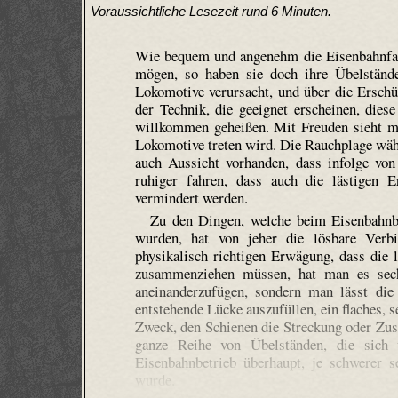
Voraussichtliche Lesezeit rund 6 Minuten.
Wie bequem und angenehm die Eisenbahnfahr
mögen, so haben sie doch ihre Übelstände
Lokomotive verursacht, und über die Erschüt
der Technik, die geeignet erscheinen, dies
willkommen geheißen. Mit Freuden sieht ma
Lokomotive treten wird. Die Rauch­plage währ
auch Aussicht vorhanden, dass infolge vo
ruhiger fahren, dass auch die lästigen 
vermindert werden.
Zu den Dingen, welche beim Eisenbahnbe
wurden, hat von jeher die lösbare Verbi
physikalisch richtigen Erwägung, dass die
zusammenziehen müssen, hat man es sechz
aneinanderzufügen, sondern man lässt die
entstehende Lücke auszufüllen, ein flaches, s
Zweck, den Schienen die Streckung oder Zus
ganze Reihe von Übelständen, die sich
Eisenbahnbetrieb überhaupt, je schwerer
wurde.