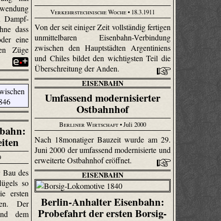
Anwendung
Verkehrstechnische Woche
• 18.3.1911
n Dampf-
Von der seit einiger Zeit vollständig fertigen
ohne dass
unmittelbaren Eisenbahn-Verbindung
der eine
zwischen den Hauptstädten Argentiniens
den Züge
und Chiles bildet den wichtigsten Teil die
Überschreitung der Anden.
EISENBAHN
Umfassend modernisierter
Ostbahnhof
Berliner Wirtschaft
• Juli 2000
nbahn:
Nach 18monatiger Bauzeit wurde am 29.
eiten
Juni 2000 der umfassend modernisierte und
9
erweiterte Ostbahnhof eröffnet.
r Bau des
EISENBAHN
lügels so
ie ersten
Berlin-Anhalter Eisenbahn:
en. Der
Probefahrt der ersten Borsig-
und dem