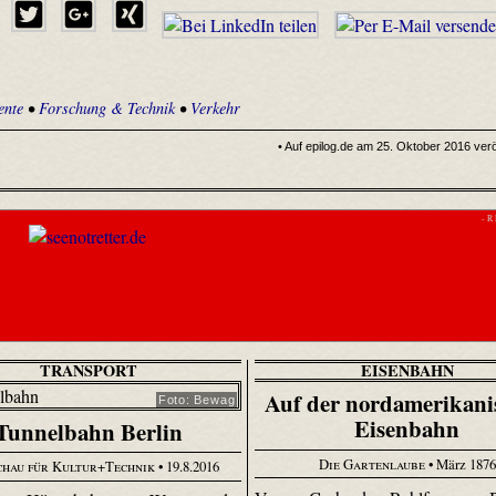
ente
•
Forschung & Technik
•
Verkehr
• Auf epilog.de am 25. Oktober 2016 veröf
- R
TRANSPORT
EISENBAHN
Auf der nordamerikani
Foto: Bewag
Eisenbahn
Tunnelbahn Berlin
Die Gartenlaube
• März 1876
chau für Kultur+Technik
• 19.8.2016