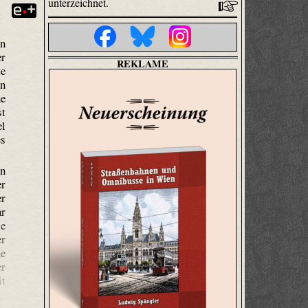
unterzeichnet.
in
er
REKLAME
te
en
he
st
el
es
en
er
er
ar
ie
er
ne
er
it