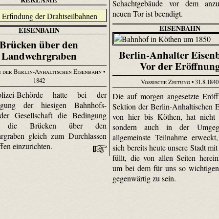
Schachtgebäude vor dem anzu
neuen Tor ist beendigt.
EISENBAHN
EISENBAHN
Brücken über den
Berlin-Anhalter Eisen
Landwehrgraben
Vor der Eröffnun
 der Berlin-Anhaltischen Eisenbahn
•
1842
Vossische Zeitung
• 31.8.1840
lizei-Behörde hatte bei der
Die auf morgen angesetzte Eröf
gung der hiesigen Bahnhofs-
Sektion der Berlin-Anhaltischen 
der Gesellschaft die Bedingung
von hier bis Köthen, hat nicht 
lt, die Brücken über den
sondern auch in der Umgeg
rgraben gleich zum Durchlassen
allgemeinste Teilnahme erweckt
ffen einzurichten.
sich bereits heute unsere Stadt mi
füllt, die von allen Seiten here
um bei dem für uns so wichtigen
gegenwärtig zu sein.