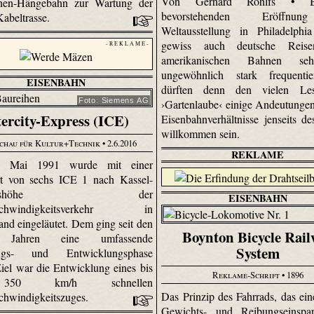
Von Gerhard Rohlfs • B
enen-Hängebahn zur Wartung der
bevorstehenden Eröffnu
abeltrasse.
Weltausstellung in Philadelphi
gewiss auch deutsche Reise
- R E K L A M E -
amerikanischen Bahnen se
ungewöhnlich stark frequenti
EISENBAHN
dürften denn den vielen Le
Foto: Siemens AG
›Gartenlaube‹ einige Andeutungen
tercity-Express (ICE)
Eisenbahnverhältnisse jenseits d
willkommen sein.
chau für Kultur+Technik
• 2.6.2016
REKLAME
 Mai 1991 wurde mit einer
rt von sechs ICE 1 nach Kassel-
helmshöhe der
EISENBAHN
schwindigkeitsverkehr in
and eingeläutet. Dem ging seit den
Boynton Bicycle Rail
 Jahren eine umfassende
System
ungs- und Entwicklungsphase
Ziel war die Entwicklung eines bis
Reklame-Schrift
• 1896
50 km/h schnellen
Das Prinzip des Fahrrads, das ei
chwindigkeitszuges.
Gewichts- und Reibungseinspa