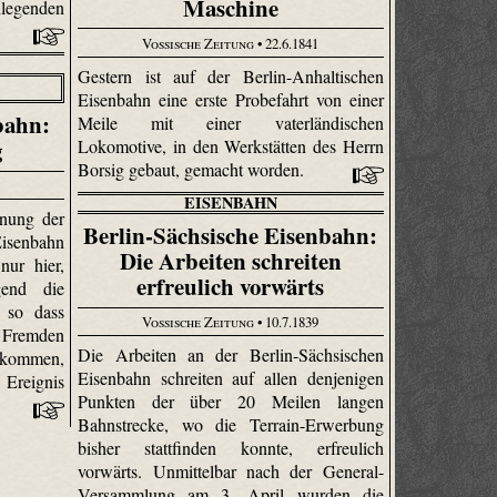
Maschine
legenden
Vossische Zeitung
• 22.6.1841
Gestern ist auf der Berlin-Anhaltischen
Eisenbahn eine erste Probefahrt von einer
bahn:
Meile mit einer vaterländischen
g
Lokomotive, in den Werkstätten des Herrn
Borsig gebaut, gemacht worden.
EISENBAHN
fnung der
Berlin-Sächsische Eisenbahn:
Eisenbahn
Die Arbeiten schreiten
nur hier,
erfreulich vorwärts
end die
, so dass
Vossische Zeitung
• 10.7.1839
t Fremden
Die Arbeiten an der Berlin-Sächsischen
inkommen,
Eisenbahn schreiten auf allen denjenigen
 Ereignis
Punkten der über 20 Meilen langen
Bahnstrecke, wo die Terrain-Erwerbung
bisher stattfinden konnte, erfreulich
vorwärts. Unmittelbar nach der General-
Versammlung am 3. April wurden die