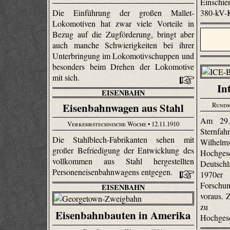
Einschi
Die Einführung der großen Mallet-
380-kV-K
Lokomotiven hat zwar viele Vorteile in
Bezug auf die Zugförderung, bringt aber
auch manche Schwierigkeiten bei ihrer
Unterbringung im Lokomotivschuppen und
besonders beim Drehen der Lokomotive
mit sich.
In
EISENBAHN
Eisenbahnwagen aus Stahl
Runds
Am 29.
Verkehrstechnische Woche
• 12.11.1910
Sternfah
Die Stahlblech-Fabrikanten sehen mit
Wil
großer Befriedigung der Entwicklung des
Hochge
vollkommen aus Stahl hergestellten
Deutschl
Personeneisenbahnwagens entgegen.
1970er
Forsch
EISENBAHN
voraus. 
zu 3
Eisenbahnbauten in Amerika
Hochges