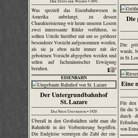
Der Stein der Weisen
• 1891
Was speziell das Eisenbahnwesen in
Amerika anbelangt, zu dessen
Die 
Charakterisierung wir heute unseren Lesern
zwei interessante Bilder vorführen, so
sollten Urteile hierüber mit um so größerer
besonderer Vorsicht aufgenommen werden,
Die grö
als sie ja eben nicht immer mit der
wurde, b
gebotenen Vorsicht abgegeben werden und
in St. Lo
selten auf fachmännischer Erwägung
beruhen.
EISENBAHN
Eine 
Der Untergrundbahnhof
St. Lazare
Für den 
für die S
Das Neue Universum
• 1920
durch d
Überall in den Großstädten sieht man die
Erfindun
Bahnhöfe in der Verbreiterung begriffen.
von Estr
Die Endgleise vermögen die Zahl der ein-