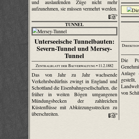
und auslaufenden Züge nicht mehr
aufzunehmen, sie müssen vermehrt werden.
TUNNEL
Unterseeische Tunnelbauten:
Direktion
Severn-Tunnel und Mersey-
Tunnel
Die Po
Zentralblatt der Bauverwaltung
• 11.2.1882
Genehmi
Anlage 
Das von Jahr zu Jahr wachsende
gestel
Verkehrsbedürfnis zwingt in England und
Landweh
Schottland die Eisenbahngesellschaften, die
von Schi
früher in weiten Bögen umgangenen
Mündungsbecken der zahlreichen
Küstenflüsse mit Abkürzungsstrecken zu
überschreiten.