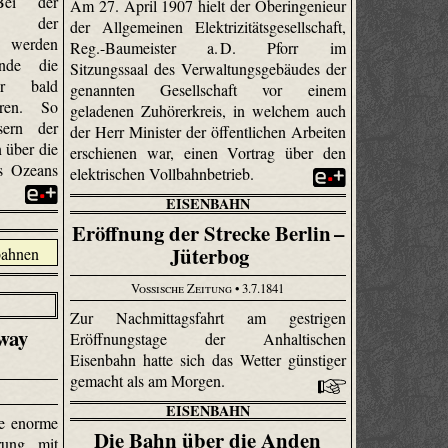
ei der
Am 27. April 1907 hielt der Oberingenieur
ng der
der Allgemeinen Elektrizitätsgesellschaft,
a werden
Reg.-Baumeister a. D. Pforr im
nde die
Sitzungssaal des Verwaltungsgebäudes der
hr bald
genannten Gesellschaft vor einem
eren. So
geladenen Zuhörerkreis, in welchem auch
sern der
der Herr Minister der öffentlichen Arbeiten
 über die
erschienen war, einen Vortrag über den
es Ozeans
elektrischen Vollbahnbetrieb.
EISENBAHN
Eröffnung der Strecke Berlin –
Jüterbog
Vossische Zeitung
• 3.7.1841
Zur Nachmittagsfahrt am gestrigen
way
Eröffnungstage der Anhaltischen
Eisenbahn hatte sich das Wetter günstiger
gemacht als am Morgen.
EISENBAHN
ne enorme
Die Bahn über die Anden
rung mit