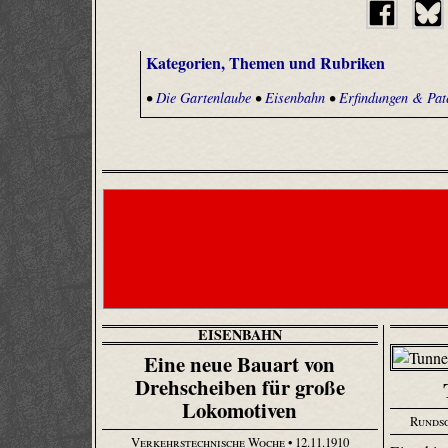
Kategorien, Themen und Rubriken
•
Die Gartenlaube
•
Eisenbahn
•
Erfindungen & Pat
EISENBAHN
Eine neue Bauart von
Drehscheiben für große
Lokomotiven
Runds
Verkehrstechnische Woche
• 12.11.1910