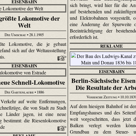
EISENBAHN
sich bringt, wird hier für die 
auf bestehenden und zukünftige
größte Lokomotive der
und Elektrobahnen vorgestellt, 
Welt
eine Änderung der Spurweite o
Beeinträchtigung der bestehen
Die Umschau
• 28.1.1905
erforderlich ist.
ßte Lokomotive, die je gebaut
REKLAME
efand sich auf der Weltausstellung
uis.
EISENBAHN
EISENBAHN
Berlin-Sächsische Eise
neue Schnell-Lokomotive
Die Resultate der Arb
Die Gartenlaube
• 1886
Vossische Zeitung
• 10.10.183
Verkehr auf weite Entfernungen,
Auf dem hiesigen Bahnhof ist de
chnellzüge, die von Stadt zu Stadt
Empfangshauses und des Seitenf
ie Länder jagen, ist eine neue
weit vorgeschritten, dass jetzt d
g bestimmt: die Riesenlokomotive
Balken verlegt werden könn
ade
Grundbau zu dem Steuer- 
REKLAME