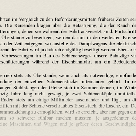
ten im Vergleich zu den Beförderungsmitteln früherer Zeiten se
. Die Reisenden klagen über die Belästigung, die der Rauch d
terungen, denen sie während der Fahrt ausgesetzt sind. Fortschrit
e Übelstände zu beseitigen, werden darum in den weitesten Kreis
n der Zeit entgegen, wo anstelle des Dampfwagens die elektrisc
end der Fahrt wird ja dadurch endgültig beseitigt werden. Ebenso i
n Verbesserungen im Bau des Schienenweges unsere Bahnzüge vi
Erschütterungen während der Eisenbahnfahrt um ein Bedeutend
trieb stets als Übelstände, wenn auch als notwendige, empfund
ndung der einzelnen Schienenstücke miteinander gehört. In d
 langen Stahlstangen der Gleise sich im Sommer dehnen, im Wint
ig Jahre lang nicht gewagt, je zwei Schienenköpfe unmittelb
 Enden stets um einige Millimeter auseinander und fügt, um d
eitlich mit der Schiene verschraubtes Eisenstück, die Lasche, ein. D
ammenziehung zu ermöglichen, wird so erreicht, aber nur gegen ei
 um so schwerer fühlbar machen mussten, je ausgedehnter d
 seine Maschinen und Wagen und je größer deren Geschwindigke