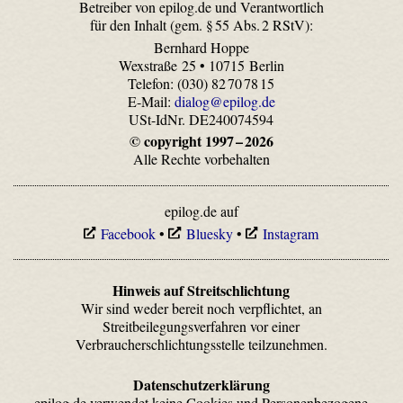
Betreiber von epilog.de und Verantwortlich
für den Inhalt (gem. § 55 Abs. 2 RStV):
Bernhard Hoppe
Wexstraße 25 • 10715 Berlin
Telefon: (030) 82 70 78 15
E-Mail:
dialog@epilog.de
USt-IdNr. DE240074594
© copyright 1997 – 2026
Alle Rechte vorbehalten
epilog.de auf
Facebook
•
Bluesky
•
Instagram
Hinweis auf Streitschlichtung
Wir sind weder bereit noch verpflichtet, an
Streitbeilegungsverfahren vor einer
Verbraucherschlichtungsstelle teilzunehmen.
Datenschutzerklärung
epilog.de verwendet keine Cookies und Personenbezogene