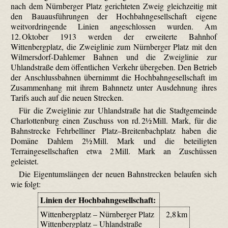
nach dem Nürnberger Platz gerichteten Zweig gleichzeitig mit
den Bauausführungen der Hochbahngesellschaft eigene
weitvordringende Linien angeschlossen wurden. Am
12. Oktober 1913 werden der erweiterte Bahnhof
Wittenbergplatz, die Zweiglinie zum Nürnberger Platz mit den
Wilmersdorf-Dahlemer Bahnen und die Zweiglinie zur
Uhlandstraße dem öffentlichen Verkehr übergeben. Den Betrieb
der Anschlussbahnen übernimmt die Hochbahngesellschaft im
Zusammenhang mit ihrem Bahnnetz unter Ausdehnung ihres
Tarifs auch auf die neuen Strecken.
Für die Zweiglinie zur Uhlandstraße hat die Stadtgemeinde
Charlottenburg einen Zuschuss von rd. 2½ Mill. Mark, für die
Bahnstrecke Fehrbelliner Platz–Breitenbachplatz haben die
Domäne Dahlem 2½ Mill. Mark und die beteiligten
Terraingesellschaften etwa 2 Mill. Mark an Zuschüssen
geleistet.
Die Eigentumslängen der neuen Bahnstrecken belaufen sich
wie folgt:
Linien der Hochbahngesellschaft:
Wittenbergplatz – Nürnberger Platz
2,8 km
Wittenbergplatz – Uhlandstraße