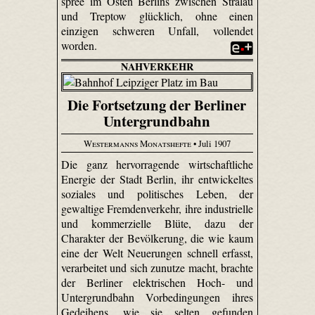
spree im Osten Berlins zwischen Stralau
und Treptow glücklich, ohne einen
einzigen schweren Unfall, vollendet
worden.
NAHVERKEHR
Die Fortsetzung der Berliner
Untergrundbahn
Westermanns Monatshefte
• Juli 1907
Die ganz hervorragende wirtschaftliche
Energie der Stadt Berlin, ihr entwickeltes
soziales und politisches Leben, der
gewaltige Fremdenverkehr, ihre industrielle
und kommerzielle Blüte, dazu der
Charakter der Bevölkerung, die wie kaum
eine der Welt Neuerungen schnell erfasst,
verarbeitet und sich zunutze macht, brachte
der Berliner elektrischen Hoch- und
Untergrundbahn Vorbedingungen ihres
Gedeihens, wie sie selten gefunden