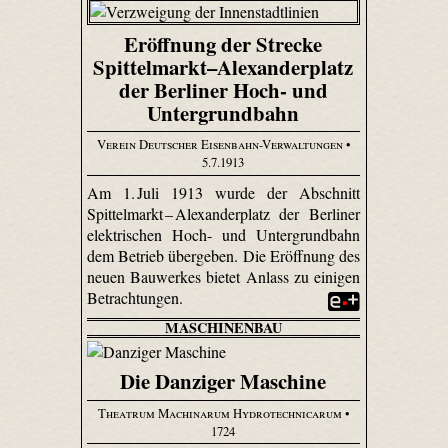
Eröffnung der Strecke
Spittelmarkt–Alexanderplatz
der Berliner Hoch- und
Untergrundbahn
Verein Deutscher Eisenbahn-Verwaltungen
•
5.7.1913
Am 1. Juli 1913 wurde der Abschnitt
Spittel­markt – Alexander­platz der Berliner
elektrischen Hoch- und Untergrundbahn
dem Betrieb übergeben. Die Eröffnung des
neuen Bauwerkes bietet Anlass zu einigen
Betrachtungen.
MASCHINENBAU
Die Danziger Maschine
Theatrum Machinarum Hydrotechnicarum
•
1724