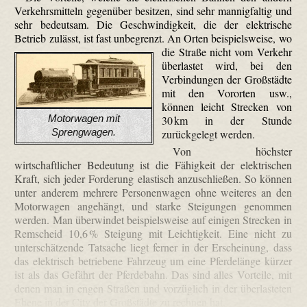
Verkehrsmitteln gegenüber besitzen, sind sehr mannigfaltig und
sehr bedeutsam. Die Geschwindigkeit, die der elektrische
Betrieb zulässt, ist fast unbegrenzt.
An Orten beispielsweise, wo
die Straße nicht vom Verkehr
überlastet wird, bei den
Verbindungen der Großstädte
mit den Vororten usw.,
können leicht Strecken von
Motorwagen mit
30 km in der Stunde
Sprengwagen.
zurückgelegt werden.
Von höchster
wirtschaftlicher Bedeutung ist die Fähigkeit der elektrischen
Kraft, sich jeder Forderung elastisch anzuschließen. So können
unter anderem mehrere Personenwagen ohne weiteres an den
Motorwagen angehängt, und starke Steigungen genommen
werden. Man überwindet beispielsweise auf einigen Strecken in
Remscheid 10,6 % Steigung mit Leichtigkeit. Eine nicht zu
unterschätzende Tatsache liegt ferner in der Erscheinung, dass
das elektrisch betriebene Fahrzeug um eine Pferdelänge kürzer
ist als das Gefährt der Pferdebahn. Das sind alles Vorteile, mit
denen man in engen Straßen und vorzüglich in der überlasteten
Ebene in der City der Großstädte zu rechnen hat.