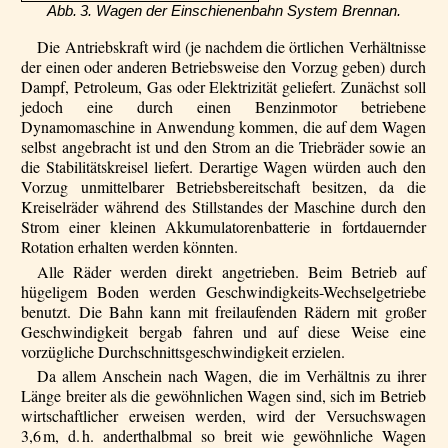
Abb. 3. Wagen der Einschienenbahn System Brennan.
Die Antriebskraft wird (je nachdem die örtlichen Verhältnisse
der einen oder anderen Betriebsweise den Vorzug geben) durch
Dampf, Petroleum, Gas oder Elektrizität geliefert. Zunächst soll
jedoch eine durch einen Benzinmotor betriebene
Dynamomaschine in Anwendung kommen, die auf dem Wagen
selbst angebracht ist und den Strom an die Triebräder sowie an
die Stabilitätskreisel liefert. Derartige Wagen würden auch den
Vorzug unmittelbarer Betriebsbereitschaft besitzen, da die
Kreiselräder während des Stillstandes der Maschine durch den
Strom einer kleinen Akkumulatorenbatterie in fortdauernder
Rotation erhalten werden könnten.
Alle Räder werden direkt angetrieben. Beim Betrieb auf
hügeligem Boden werden Geschwindigkeits-Wechselgetriebe
benutzt. Die Bahn kann mit freilaufenden Rädern mit großer
Geschwindigkeit bergab fahren und auf diese Weise eine
vorzügliche Durchschnittsgeschwindigkeit erzielen.
Da allem Anschein nach Wagen, die im Verhältnis zu ihrer
Länge breiter als die gewöhnlichen Wagen sind, sich im Betrieb
wirtschaftlicher erweisen werden, wird der Versuchswagen
3,6 m, d. h. anderthalbmal so breit wie gewöhnliche Wagen