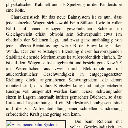
physikalischen Kabinett und als Spielzeug in der Kinderstube
eine Rolle.
Charakteristisch für das neue Bahnsystem ist es nun, dass
jeder einzelne Wagen sich sowohl beim Stillstand wie in voller
Fahrt auf einer einzigen gewöhnlichen Schiene im
Gleichgewicht erhält, obwohl sein Schwerpunkt etwa 1 m
oberhalb der Schienen liegt, und zwar ganz unabhängig von
jeder äußeren Beeinflussung, wie z. B. der Einwirkung starker
Winde. Der zur selbsttätigen Erzielung dieser hervorragenden
Stabilität dienende Mechanismus ist außerordentlich einfach. Er
ist auf dem Wagen selbst angebracht und besteht gemäß
Abb. 3
im Wesentlichen aus zwei durch Elektromotoren mit
außerordentlicher Geschwindigkeit in entgegengesetzter
Richtung direkt angetriebenen Schwungrädern, die derart
montiert sind, dass ihre Kreiselwirkung und aufgespeicherte
Energie voll ausgenutzt werden kann. Diese Schwungräder
sitzen in Lagern innerhalb luftleer gemachter Büchsen, so dass
Luft- und Lagerreibung auf ein Mindestmaß herabgesetzt sind
und die zur Aufrechterhaltung einer schnellen Umdrehung
erforderliche Kraft ganz gering sein kann.
Die beim Rotieren mit
voller Geschwindigkeit in