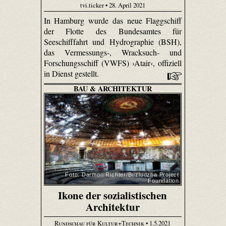
tvi.ticker • 28. April 2021
In Hamburg wurde das neue Flaggschiff
der Flotte des Bundesamtes für
Seeschifffahrt und Hydrographie (BSH),
das Vermessungs-, Wracksuch- und
Forschungsschiff (VWFS) ›Atair‹, offiziell
in Dienst gestellt.
BAU & ARCHITEKTUR
Foto: Darmon Richter/Buzludzha Project
Foundation
Ikone der sozialistischen
Architektur
Rundschau für Kultur+Technik
• 1.5.2021