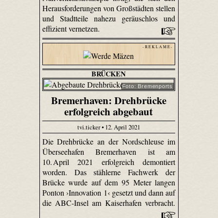
Herausforderungen von Großstädten stellen
und Stadtteile nahezu geräuschlos und
effizient vernetzen.
- R E K L A M E -
BRÜCKEN
Foto: Bremenports
Bremerhaven: Drehbrücke
erfolgreich abgebaut
tvi.ticker • 12. April 2021
Die Drehbrücke an der Nordschleuse im
Überseehafen Bremerhaven ist am
10. April 2021 erfolgreich demontiert
worden. Das stählerne Fachwerk der
Brücke wurde auf dem 95 Meter langen
Ponton ›Innovation 1‹ gesetzt und dann auf
die ABC-Insel am Kaiserhafen verbracht.