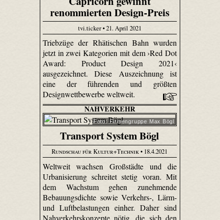
Capricorn gewinnt
renommierten Design-Preis
tvi.ticker • 21. April 2021
Triebzüge der Rhätischen Bahn wurden
jetzt in zwei Kategorien mit dem ›Red Dot
Award: Product Design 2021‹
ausgezeichnet. Diese Auszeichnung ist
eine der führenden und größten
Designwettbewerbe weltweit.
NAHVERKEHR
Foto: Firmengruppe Max Bögl
Transport System Bögl
Rundschau für Kultur+Technik
• 18.4.2021
Weltweit wachsen Großstädte und die
Urbanisierung schreitet stetig voran. Mit
dem Wachstum gehen zunehmende
Bebauungsdichte sowie Verkehrs-, Lärm-
und Luftbelastungen einher. Daher sind
Nahverkehrskonzepte nötig, die sich den