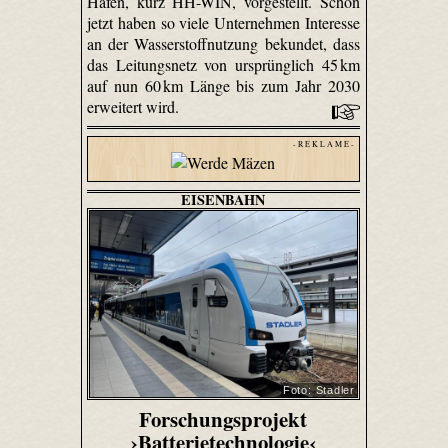
Hafen, kurz HH-WIN, vorgestellt. Schon
jetzt haben so viele Unternehmen Interesse
an der Wasserstoffnutzung bekundet, dass
das Leitungsnetz von ursprünglich 45 km
auf nun 60 km Länge bis zum Jahr 2030
erweitert wird.
- R E K L A M E -
EISENBAHN
Foto: Stadler
Forschungsprojekt
›Batterietechnologie‹