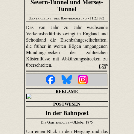
Severn-Tunnel und Mersey-
Tunnel
Zentralblatt der Bauverwaltung
• 11.2.1882
Das von Jahr zu Jahr wachsende
Verkehrsbedürfnis zwingt in England und
Schottland die Eisenbahngesellschaften,
die früher in weiten Bögen umgangenen
Mündungsbecken der zahlreichen
Küstenflüsse mit Abkürzungsstrecken zu
überschreiten.
REKLAME
POSTWESEN
In der Bahnpost
Die Gartenlaube
• Oktober 1875
Um einen Blick in den Hergang und das