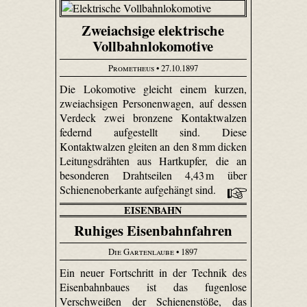
Zweiachsige elektrische
Vollbahnlokomotive
Prometheus
• 27.10.1897
Die Lokomotive gleicht einem kurzen,
zweiachsigen Personenwagen, auf dessen
Verdeck zwei bronzene Kontaktwalzen
federnd aufgestellt sind. Diese
Kontaktwalzen gleiten an den 8 mm dicken
Leitungsdrähten aus Hartkupfer, die an
besonderen Drahtseilen 4,43 m über
Schienenoberkante aufgehängt sind.
EISENBAHN
Ruhiges Eisenbahnfahren
Die Gartenlaube
• 1897
Ein neuer Fortschritt in der Technik des
Eisenbahnbaues ist das fugenlose
Verschweißen der Schienenstöße, das