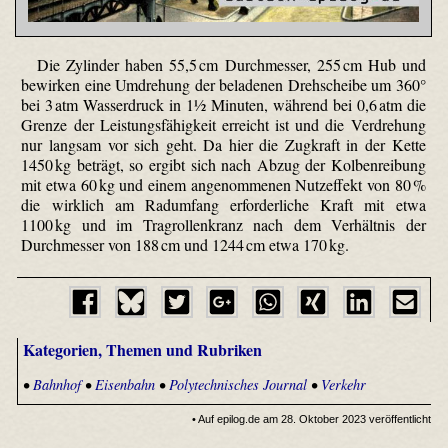
Die Zylinder haben 55,5 cm Durchmesser, 255 cm Hub und
bewirken eine Umdrehung der beladenen Drehscheibe um 360°
bei 3 atm Wasserdruck in 1½ Minuten, während bei 0,6 atm die
Grenze der Leistungsfähigkeit erreicht ist und die Verdrehung
nur langsam vor sich geht. Da hier die Zugkraft in der Kette
1450 kg beträgt, so ergibt sich nach Abzug der Kolbenreibung
mit etwa 60 kg und einem angenommenen Nutzeffekt von 80 %
die wirklich am Radumfang erforderliche Kraft mit etwa
1100 kg und im Tragrollenkranz nach dem Verhältnis der
Durchmesser von 188 cm und 1244 cm etwa 170 kg.
Kategorien, Themen und Rubriken
•
Bahnhof
•
Eisenbahn
•
Polytechnisches Journal
•
Verkehr
• Auf epilog.de am 28. Oktober 2023 veröffentlicht