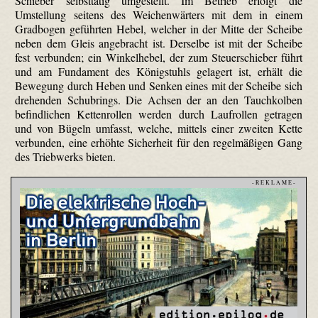
Schieber selbsttätig umgestellt. Im Betrieb erfolgt die
Umstellung seitens des Weichenwärters mit dem in einem
Gradbogen geführten Hebel, welcher in der Mitte der Scheibe
neben dem Gleis angebracht ist. Derselbe ist mit der Scheibe
fest verbunden; ein Winkelhebel, der zum Steuerschieber führt
und am Fundament des Königstuhls gelagert ist, erhält die
Bewegung durch Heben und Senken eines mit der Scheibe sich
drehenden Schubrings. Die Achsen der an den Tauchkolben
befindlichen Kettenrollen werden durch Laufrollen getragen
und von Bügeln umfasst, welche, mittels einer zweiten Kette
verbunden, eine erhöhte Sicherheit für den regelmäßigen Gang
des Triebwerks bieten.
- R E K L A M E -