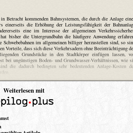
r in Betracht kommenden Bahnsystemen, die durch die Anlage ein
s einerseits die Erhöhung der Leistungsfähigkeit der Bahnanla
ndererseits eine im Interesse der allgemeinen Verkehrssicherhe
, hat bisher die Untergrundbahn die häufigere Anwendung erfahre
 Schwebebahnen im allgemeinen billiger herzustellen sind, so si
n Vorteile, dass sich diese Verkehrsadern ohne Beeinträchtigung d
liegenden Grundstücke in den Stadtkörper einfügen lassen, v
st bei ungünstigen Boden- und Grundwasser-Verhältnissen, wie s
sind die dadurch bedingten sehr bedeutenden Anlage-Kosten d
rden.
Weiterlesen mit
mmst
n
gewählten Artikeln