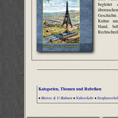
begleitet
überrasch
Geschichte.
Kultur- un
Hand, behu
Rechtschreib
Kategorien, Themen und Rubriken
•
Metros & U-Bahnen
•
Nahverkehr
•
Straßenverke