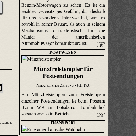
Benzin-Motorwagen zu sehen. Es ist ein
leichtes, zweisitziges Gefährt, das deshalb
für uns besonderes Interesse hat, weil es
sowohl in seiner Bauart, als auch in seinem
Mechanismus charakteristisch für die
Manier der amerikanischen
Automobilwagenkonstrukteure ist.
POSTWESEN
Münzfreistempler für
Postsendungen
Philatelisten-Zeitung
• Juli 1931
Ein Münz­frei­stempler zum Freistempeln
einzelner Postsendungen ist beim Postamt
Berlin W 9 am Potsdamer Fernbahnhof
versuchsweise in Betrieb.
TRANSPORT
fentlicht