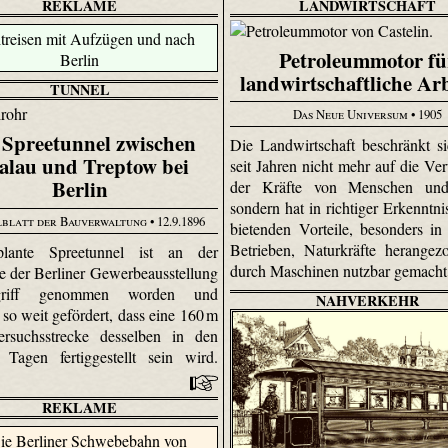
REKLAME
LANDWIRTSCHAFT
Petroleummotor fü
landwirtschaftliche Ar
TUNNEL
Das Neue Universum
• 1905
 Spreetunnel zwischen
Die Landwirtschaft beschränkt s
alau und Treptow bei
seit Jahren nicht mehr auf die V
Berlin
der Kräfte von Menschen und
sondern hat in richtiger Erkenntni
blatt der Bauverwaltung
• 12.9.1896
bietenden Vorteile, besonders in
Betrieben, Naturkräfte herange
lante Spree­tunnel ist an der
durch Maschinen nutzbar gemach
e der Berliner Gewerbeausstellung
riff genommen worden und
NAHVERKEHR
so weit gefördert, dass eine 160 m
ersuchsstrecke desselben in den
 Tagen fertiggestellt sein wird.
REKLAME