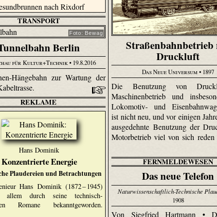
TRANSPORT
Foto: Bewag
Straßenbahnbetrieb 
Tunnelbahn Berlin
Druckluft
chau für Kultur+Technik
• 19.8.2016
Das Neue Universum
• 1897
enen-Hängebahn zur Wartung der
Die Benutzung von Druckl
abeltrasse.
Maschinenbetrieb und insbeson
REKLAME
Lokomotiv- und Eisenbahnwage
ist nicht neu, und vor einigen Jahr
ausgedehnte Benutzung der Druc
Motorbetrieb viel von sich reden
Hans Dominik
Konzentrierte Energie
FERNMELDEWESEN
che Plaudereien und Betrachtungen
Das neue Telefon
enieur Hans Dominik (1872 – 1945)
Naturwissenschaftlich-Technische Plau
r allem durch seine technisch-
1908
chen Romane bekanntgeworden.
Von Siegfried Hartmann • D