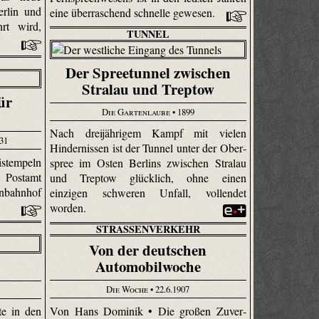
erlin und
eine überraschend schnelle gewesen.
rt wird,
TUNNEL
Der Spreetunnel zwischen
Stralau und Treptow
ür
Die Gartenlaube
• 1899
Nach dreijährigem Kampf mit vielen
931
Hindernissen ist der Tunnel unter der Ober­
istempeln
spree im Osten Berlins zwischen Stralau
m Postamt
und Treptow glücklich, ohne einen
nbahnhof
einzigen schweren Unfall, vollendet
worden.
STRASSENVERKEHR
Von der deutschen
Automobilwoche
Die Woche
• 22.6.1907
Von Hans Dominik • Die großen Zuver­
te in den