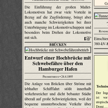
Die Einführung der großen Mallet-
Lokomotiven hat zwar viele Vorteile in
Bezug auf die Zugförderung, bringt aber
auch manche Schwierigkeiten bei ihrer
Unterbringung im Lokomotivschuppen und
Runds
besonders beim Drehen der Lokomotive
mit sich.
Einschi
380-kV-K
BRÜCKEN
Entwurf einer Hochbrücke mit
Schwebefähre über den
Hamburger Hafen
Prometheus
• 24.4.1895
Die Anlage von Brücken über Ströme mit
Technis
lebhafter Schifffahrt stößt innerhalb
Der Ing
verkehrsreicher und dicht bebauter Städte
ist vo
überall auf große Schwierigkeiten, weil der
utopis
bequeme ununterbrochene Verkehr über
Domi …