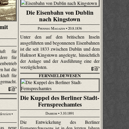
Die Eisenbahn von Dublin
nach Kingstown
mit
Pfennig Magazin
• 20.8.1836
Unter den auf den britischen Inseln
ausgeführten und begonnenen Eisenbahnen
ist die seit 1833 zwischen Dublin und dem
uft für
Hafenort Kingstown angelegte, hinsichtlich
dere für
der Anlage und der Ausführung eine der
nbetrieb
vorzüg­lichsten.
en hat die
kluft für
FERNMELDEWESEN
 gemacht.
Die Kuppel des Berliner Stadt-
Fernsprechamtes
Daheim
• 3.10.1891
dereien
•
Die Entwickelung des Berliner
as neue
Fernsprechwesens ist in den letzten Jahren