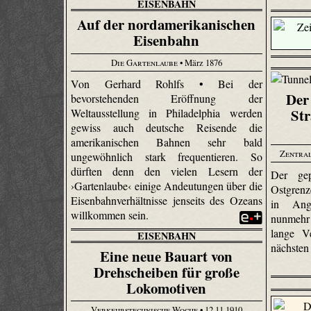
EISENBAHN
Auf der nordamerikanischen
Eisenbahn
Die Gartenlaube
• März 1876
Von Gerhard Rohlfs • Bei der
Der
bevorstehenden Eröffnung der
Str
Weltausstellung in Philadelphia werden
gewiss auch deutsche Reisende die
amerikanischen Bahnen sehr bald
Zentral
ungewöhnlich stark frequentieren. So
dürften denn den vielen Lesern der
Der gep
›Gartenlaube‹ einige Andeutungen über die
Ostgrenz
Eisenbahnverhältnisse jenseits des Ozeans
in Ang
willkommen sein.
nunmehr 
lange V
EISENBAHN
nächsten
Eine neue Bauart von
Drehscheiben für große
Lokomotiven
Verkehrstechnische Woche
• 12.11.1910