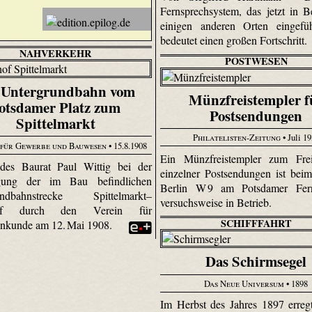
Fernsprechsystem, das jetzt in B
einigen anderen Orten eingefüh
bedeutet einen großen Fortschritt.
NAHVERKEHR
POSTWESEN
 Untergrundbahn vom
Münzfreistempler f
otsdamer Platz zum
Postsendungen
Spittelmarkt
Philatelisten-Zeitung
• Juli 1
für Gewerbe und Bauwesen
• 15.8.1908
Ein Münz­frei­stempler zum Fre
 des Baurat Paul Wittig bei der
einzelner Postsendungen ist bei
igung der im Bau befindlichen
Berlin W 9 am Potsdamer Fer
undbahnstrecke Spittelmarkt–
versuchsweise in Betrieb.
hof durch den Verein für
SCHIFFFAHRT
nkunde am 12. Mai 1908.
Das Schirmsegel
Das Neue Universum
• 1898
Im Herbst des Jahres 1897 erreg