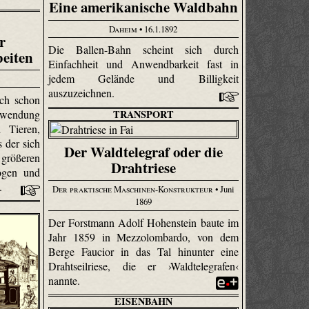
Eine amerikanische Waldbahn
Daheim
• 16.1.1892
r
Die Ballen-Bahn scheint sich durch
beiten
Einfachheit und Anwendbarkeit fast in
jedem Gelände und Billigkeit
auszuzeichnen.
ich schon
TRANSPORT
erwendung
 Tieren,
s der sich
Der Waldtelegraf oder die
 größeren
Drahtriese
zogen und
t.
Der praktische Maschinen-Konstrukteur
• Juni
1869
Der Forstmann Adolf Hohenstein baute im
Jahr 1859 in Mezzo­lombardo, von dem
Berge Faucior in das Tal hinunter eine
Drahtseilriese, die er ›Waldtelegrafen‹
nannte.
EISENBAHN