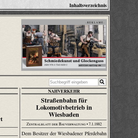
Inhaltsverzeichnis
- R E K L A M E -
NAHVERKEHR
Straßenbahn für
Lokomotivbetrieb in
Wiesbaden
t
Zentralblatt der Bauverwaltung
• 7.1.1882
Dem Besitzer der Wiesbadener Pferdebahn