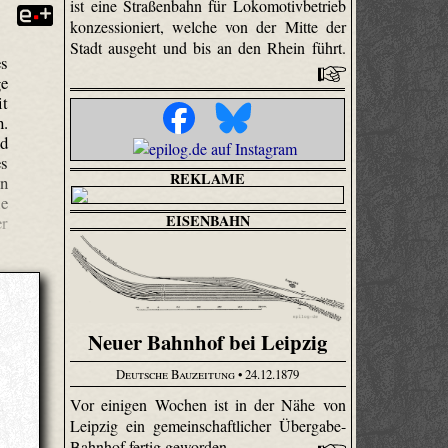
ist eine Straßenbahn für Loko­motiv­betrieb
konzessioniert, welche von der Mitte der
Stadt ausgeht und bis an den Rhein führt.
es
ge
it
n.
nd
es
REKLAME
on
ie
EISENBAHN
er
Neuer Bahnhof bei Leipzig
Deutsche Bauzeitung
• 24.12.1879
Vor einigen Wochen ist in der Nähe von
Leipzig ein gemeinschaftlicher Übergabe-
Bahnhof fertig geworden.