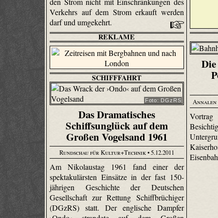
den Strom nicht mit Einschränkungen des
Verkehrs auf dem Strom erkauft werden
darf und umgekehrt.
REKLAME
Die
P
SCHIFFFAHRT
Annalen 
Foto: DGzRS
Das Dramatisches
Vortrag
Schiffsunglück auf dem
Besicht
Großen Vogelsand 1961
Untergr
Kaiser
Rundschau für Kultur+Technik
• 5.12.2011
Eisenbah
Am Nikolaustag 1961 fand einer der
spektakulärsten Einsätze in der fast 150-
jährigen Geschichte der Deutschen
Gesellschaft zur Rettung Schiffbrüchiger
(DGzRS) statt. Der englische Dampfer
›Ondo‹ strandete auf dem Großen