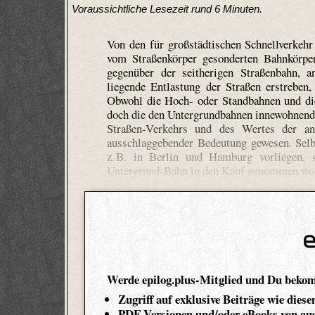
Voraussichtliche Lesezeit rund 6 Minuten.
Von den für großstädtischen Schnellverkeh
vom Straßenkörper gesonderten Bahnkörper
gegenüber der seitherigen Straßenbahn, a
liegende Entlastung der Straßen erstreben
Obwohl die Hoch- oder Standbahnen und die
doch die den Untergrundbahnen innewohnende
Straßen-Verkehrs und des Wertes der an
ausschlaggebender Bedeutung gewesen. Selb
z. B. in Berlin und Hamburg vorliegen, 
Untergrund-Bahn in den Kauf genommen wo
Werde epilog.plus-Mitglied und Du beko
Zugriff auf exklusive Beiträge wie diese
PDF-Versionen und/oder eBooks von aus