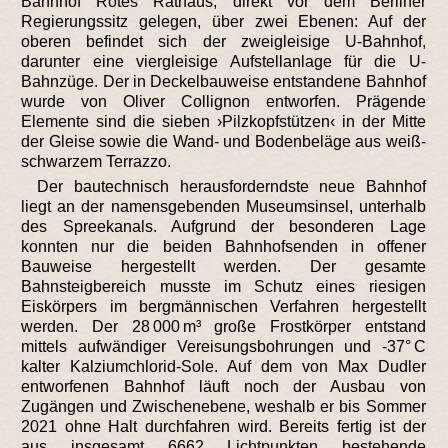
Bahnhof Rotes Rathaus, direkt vor dem Berliner
Regierungssitz gelegen, über zwei Ebenen: Auf der
oberen befindet sich der zweigleisige U-Bahnhof,
darunter eine viergleisige Aufstellanlage für die U-
Bahnzüge. Der in Deckelbauweise entstandene Bahnhof
wurde von Oliver Collignon entworfen. Prägende
Elemente sind die sieben ›Pilzkopfstützen‹ in der Mitte
der Gleise sowie die Wand- und Bodenbeläge aus weiß-
schwarzem Terrazzo.
Der bautechnisch herausforderndste neue Bahnhof
liegt an der namensgebenden Museumsinsel, unterhalb
des Spreekanals. Aufgrund der besonderen Lage
konnten nur die beiden Bahnhofsenden in offener
Bauweise hergestellt werden. Der gesamte
Bahnsteigbereich musste im Schutz eines riesigen
Eiskörpers im bergmännischen Verfahren hergestellt
werden. Der 28 000 m³ große Frostkörper entstand
mittels aufwändiger Vereisungsbohrungen und -37° C
kalter Kalziumchlorid-Sole. Auf dem von Max Dudler
entworfenen Bahnhof läuft noch der Ausbau von
Zugängen und Zwischenebene, weshalb er bis Sommer
2021 ohne Halt durchfahren wird. Bereits fertig ist der
aus insgesamt 6662 Lichtpunkten bestehende