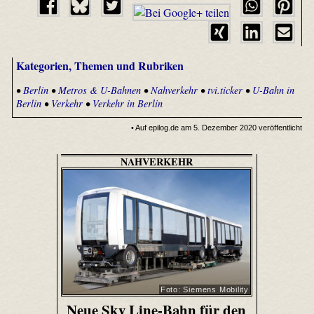
Kategorien, Themen und Rubriken
•
Berlin
•
Metros & U-Bahnen
•
Nahverkehr
•
tvi.ticker
•
U-Bahn in
Berlin
•
Verkehr
•
Verkehr in Berlin
• Auf epilog.de am 5. Dezember 2020 veröffentlicht
NAHVERKEHR
Foto: Siemens Mobility
Neue Sky Line-Bahn für den