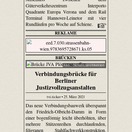
Güterverkehrszentrum Interporto
Quadrante Europa Verona und dem Rail
Terminal Hannover-Leinetor mit vier
Rundläufen pro Woche auf Schiene.
REKLAME
BRÜCKEN
Abb.: Schulitzarchitekten
Verbindungsbrücke für
Berliner
Justizvollzugsanstalten
tvi.ticker • 25. März 2021
Das neue Verbindungsbauwerk überspannt
den Friedrich-Olbricht-Damm in Form
einer bogenförmig leicht überhöhten, über
mehrere Stützenreihen durchlaufenden,
filigranen Stahlfachwerkkonstruktion.