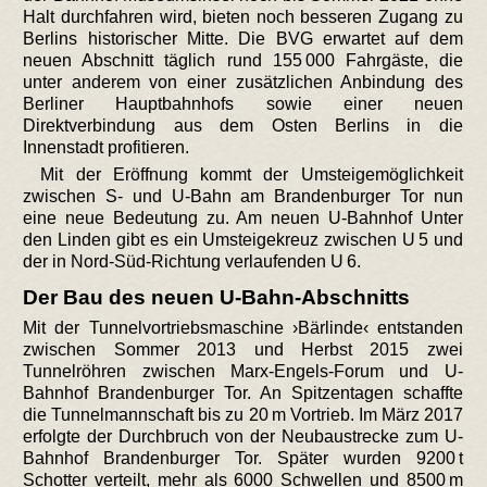
Halt durchfahren wird, bieten noch besseren Zugang zu
Berlins historischer Mitte. Die BVG erwartet auf dem
neuen Abschnitt täglich rund 155 000 Fahrgäste, die
unter anderem von einer zusätzlichen Anbindung des
Berliner Hauptbahnhofs sowie einer neuen
Direktverbindung aus dem Osten Berlins in die
Innenstadt profitieren.
Mit der Eröffnung kommt der Umsteigemöglichkeit
zwischen S- und U-Bahn am Brandenburger Tor nun
eine neue Bedeutung zu. Am neuen U-Bahnhof Unter
den Linden gibt es ein Umsteigekreuz zwischen U 5 und
der in Nord-Süd-Richtung verlaufenden U 6.
Der Bau des neuen U-Bahn-Abschnitts
Mit der Tunnelvortriebsmaschine ›Bärlinde‹ entstanden
zwischen Sommer 2013 und Herbst 2015 zwei
Tunnelröhren zwischen Marx-Engels-Forum und U-
Bahnhof Brandenburger Tor. An Spitzentagen schaffte
die Tunnelmannschaft bis zu 20 m Vortrieb. Im März 2017
erfolgte der Durchbruch von der Neubaustrecke zum U-
Bahnhof Brandenburger Tor. Später wurden 9200 t
Schotter verteilt, mehr als 6000 Schwellen und 8500 m