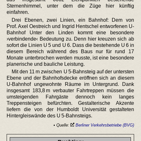
Sternenhimmel, unter dem die Züge hier künftig
einfahren.
Drei Ebenen, zwei Linien, ein Bahnhof: Dem von
Prof. Axel Oestreich und Ingrid Hentschel entworfenen U-
Bahnhof Unter den Linden kommt eine besondere
›verbindende‹ Bedeutung zu. Denn hier kreuzen sich ab
sofort die Linien U 5 und U 6. Dass die bestehende U 6 in
diesem Bereich während des Baus nur für rund 17
Monate unterbrochen werden musste, ist eine besondere
planerische und bauliche Leistung.
Mit den 11 m zwischen U 5-Bahnsteig auf der untersten
Ebene und der Bahnhofsdecke eröffnen sich an diesem
U-Bahnhof ungewohnte Räume im Untergrund. Dank
insgesamt 183,8 m verbauter Fahrtreppen müssen die
umsteigenden Fahrgäste dennoch kein langes
Treppensteigen befürchten. Gestalterische Akzente
liefern die von der Humboldt Universität gestalteten
Hintergleiswände des U 5-Bahnsteigs.
• Quelle:
Berliner Verkehrsbetriebe (BVG)