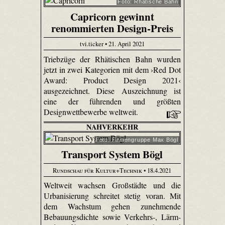
Foto: Rhätische Bahn
Capricorn gewinnt
renommierten Design-Preis
tvi.ticker • 21. April 2021
Triebzüge der Rhätischen Bahn wurden
jetzt in zwei Kategorien mit dem ›Red Dot
Award: Product Design 2021‹
ausgezeichnet. Diese Auszeichnung ist
eine der führenden und größten
Designwettbewerbe weltweit.
NAHVERKEHR
Foto: Firmengruppe Max Bögl
Transport System Bögl
Rundschau für Kultur+Technik
• 18.4.2021
Weltweit wachsen Großstädte und die
Urbanisierung schreitet stetig voran. Mit
dem Wachstum gehen zunehmende
Bebauungsdichte sowie Verkehrs-, Lärm-