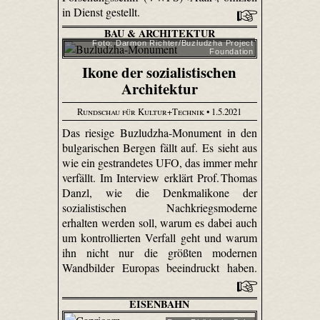
in Dienst gestellt.
BAU & ARCHITEKTUR
Foto: Darmon Richter/Buzludzha Project
Foundation
Ikone der sozialistischen
Architektur
Rundschau für Kultur+Technik
• 1.5.2021
Das riesige Buzludzha-Monument in den
bulgarischen Bergen fällt auf. Es sieht aus
wie ein gestrandetes UFO, das immer mehr
verfällt. Im Interview erklärt Prof. Thomas
Danzl, wie die Denkmalikone der
sozialistischen Nachkriegsmoderne
erhalten werden soll, warum es dabei auch
um kontrollierten Verfall geht und warum
ihn nicht nur die größten modernen
Wandbilder Europas beeindruckt haben.
EISENBAHN