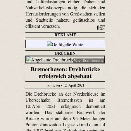
und Luftbelastungen einher. Daher sind
Nahverkehrskonzepte nötig, die sich den
Herausforderungen von Großstädten stellen
und Stadtteile nahezu geräuschlos und
effizient vernetzen.
REKLAME
BRÜCKEN
Foto: Bremenports
Bremerhaven: Drehbrücke
erfolgreich abgebaut
tvi.ticker • 12. April 2021
Die Drehbrücke an der Nordschleuse im
Überseehafen Bremerhaven ist am
10. April 2021 erfolgreich demontiert
worden. Das stählerne Fachwerk der
Brücke wurde auf dem 95 Meter langen
Ponton ›Innovation 1‹ gesetzt und dann auf
die ABC-Insel am Kaiserhafen verbracht.