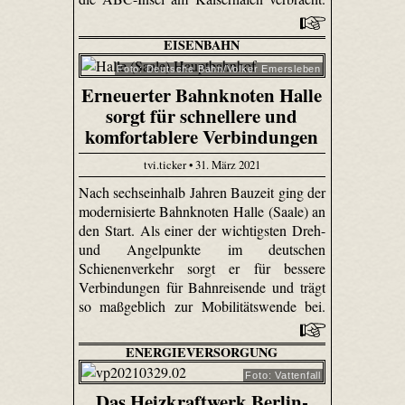
EISENBAHN
Foto: Deutsche Bahn/Volker Emersleben
Erneuerter Bahnknoten Halle
sorgt für schnellere und
komfortablere Verbindungen
tvi.ticker • 31. März 2021
Nach sechseinhalb Jahren Bauzeit ging der
modernisierte Bahnknoten Halle (Saale) an
den Start. Als einer der wichtigsten Dreh-
und Angelpunkte im deutschen
Schienenverkehr sorgt er für bessere
Verbindungen für Bahnreisende und trägt
so maßgeblich zur Mobilitätswende bei.
ENERGIEVERSORGUNG
Foto: Vattenfall
Das Heizkraftwerk Berlin-