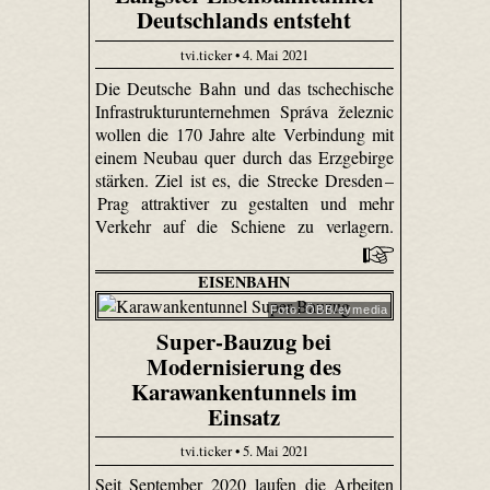
Deutschlands entsteht
tvi.ticker • 4. Mai 2021
Die Deutsche Bahn und das tschechische
Infrastrukturunternehmen Správa železnic
wollen die 170 Jahre alte Verbindung mit
einem Neubau quer durch das Erzgebirge
stärken. Ziel ist es, die Strecke Dresden –
Prag attraktiver zu gestalten und mehr
Verkehr auf die Schiene zu verlagern.
EISENBAHN
Foto: ÖBB/evmedia
Super-Bauzug bei
Modernisierung des
Karawankentunnels im
Einsatz
tvi.ticker • 5. Mai 2021
Seit September 2020 laufen die Arbeiten