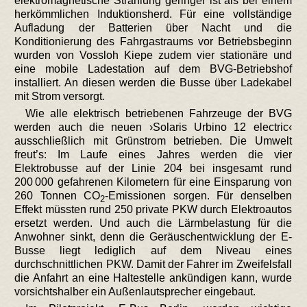
elektromagnetische Strahlung geringer ist als bei einem
herkömmlichen Induktionsherd. Für eine vollständige
Aufladung der Batterien über Nacht und die
Konditionierung des Fahrgastraums vor Betriebsbeginn
wurden von Vossloh Kiepe zudem vier stationäre und
eine mobile Ladestation auf dem BVG-Betriebshof
installiert. An diesen werden die Busse über Ladekabel
mit Strom versorgt.
Wie alle elektrisch betriebenen Fahrzeuge der BVG
werden auch die neuen ›Solaris Urbino 12 electric‹
ausschließlich mit Grünstrom betrieben. Die Umwelt
freut’s: Im Laufe eines Jahres werden die vier
Elektrobusse auf der Linie 204 bei insgesamt rund
200 000 gefahrenen Kilometern für eine Einsparung von
260 Tonnen CO
-Emissionen sorgen. Für denselben
2
Effekt müssten rund 250 private PKW durch Elektroautos
ersetzt werden. Und auch die Lärmbelastung für die
Anwohner sinkt, denn die Geräuschentwicklung der E-
Busse liegt lediglich auf dem Niveau eines
durchschnittlichen PKW. Damit der Fahrer im Zweifelsfall
die Anfahrt an eine Haltestelle ankündigen kann, wurde
vorsichtshalber ein Außenlautsprecher eingebaut.