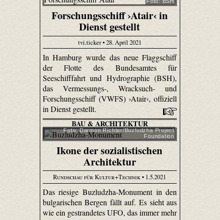
Foto: BSH
Forschungsschiff ›Atair‹ in
Dienst gestellt
tvi.ticker • 28. April 2021
In Hamburg wurde das neue Flaggschiff
der Flotte des Bundesamtes für
Seeschifffahrt und Hydrographie (BSH),
das Vermessungs-, Wracksuch- und
Forschungsschiff (VWFS) ›Atair‹, offiziell
in Dienst gestellt.
BAU & ARCHITEKTUR
Foto: Darmon Richter/Buzludzha Project
Foundation
Ikone der sozialistischen
Architektur
Rundschau für Kultur+Technik
• 1.5.2021
Das riesige Buzludzha-Monument in den
bulgarischen Bergen fällt auf. Es sieht aus
wie ein gestrandetes UFO, das immer mehr