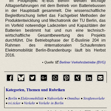
Im Pilotprojekt ›E-Bus Berlin‹ werden wichtige
Alltagserfahrungen mit dem Betrieb von Batteriebussen
in der Hauptstadt gesammelt. Die wissenschaftliche
Begleitforschung liefert das Fachgebiet Methoden der
Produktentwicklung und Mechatronik der TU Berlin, das
im Vorfeld notwendige Ladezeiten und Kapazitäten der
Batterien bestimmt hat und nun eine technisch-
wirtschaftliche Gesamtbewertung des Projekts
durchführt. Die Betriebsphase der E-Buslinie 204 im
Rahmen des ›Internationalen Schaufensters
Elektromobilität Berlin-Brandenburg‹ läuft bis Herbst
2016.
• Quelle:
Berliner Verkehrsbetriebe (BVG)
Kategorien, Themen und Rubriken
•
Berlin
•
Elektromobilität
•
Nahverkehr
•
Omnibus
•
Straßenverkehr
•
tvi.ticker
•
Verkehr
•
Verkehr in Berlin