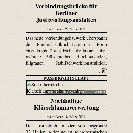
Verbindungsbrücke für
Berliner
Justizvollzugsanstalten
tvi.ticker • 25. März 2021
Das neue Verbindungsbauwerk überspannt
den Friedrich-Olbricht-Damm in Form
einer bogenförmig leicht überhöhten, über
mehrere Stützenreihen durchlaufenden,
filigranen Stahlfachwerkkonstruktion.
WASSERWIRTSCHAFT
Foto: Thermo-System/Rudolf Weber
Nachhaltige
Klärschlammverwertung
tvi.ticker • 18. März 2021
Der Testbetrieb in vier von insgesamt
32 Hallen in der neuen solar-thermischen