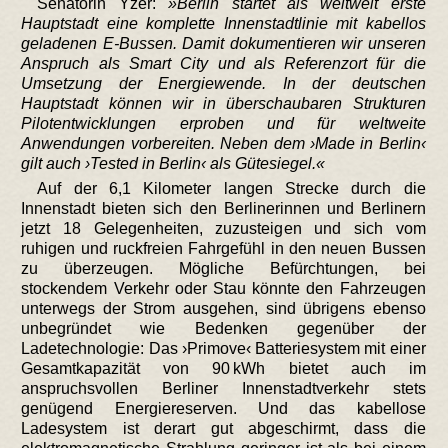
Senatorin Yzer:
Berlin startet als weltweit erste
Hauptstadt eine komplette Innenstadtlinie mit kabellos
geladenen E-Bussen. Damit dokumentieren wir unseren
Anspruch als Smart City und als Referenzort für die
Umsetzung der Energiewende. In der deutschen
Hauptstadt können wir in überschaubaren Strukturen
Pilotentwicklungen erproben und für weltweite
Anwendungen vorbereiten. Neben dem ›Made in Berlin‹
gilt auch ›Tested in Berlin‹ als Gütesiegel.
Auf der 6,1 Kilometer langen Strecke durch die
Innenstadt bieten sich den Berlinerinnen und Berlinern
jetzt 18 Gelegenheiten, zuzusteigen und sich vom
ruhigen und ruckfreien Fahrgefühl in den neuen Bussen
zu überzeugen. Mögliche Befürchtungen, bei
stockendem Verkehr oder Stau könnte den Fahrzeugen
unterwegs der Strom ausgehen, sind übrigens ebenso
unbegründet wie Bedenken gegenüber der
Ladetechnologie: Das ›Primove‹ Batteriesystem mit einer
Gesamtkapazität von 90 kWh bietet auch im
anspruchsvollen Berliner Innenstadtverkehr stets
genügend Energiereserven. Und das kabellose
Ladesystem ist derart gut abgeschirmt, dass die