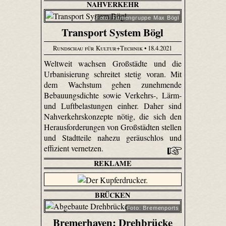
NAHVERKEHR
Foto: Firmengruppe Max Bögl
Transport System Bögl
Rundschau für Kultur+Technik
• 18.4.2021
Weltweit wachsen Großstädte und die
Urbanisierung schreitet stetig voran. Mit
dem Wachstum gehen zunehmende
Bebauungsdichte sowie Verkehrs-, Lärm-
und Luftbelastungen einher. Daher sind
Nahverkehrskonzepte nötig, die sich den
Herausforderungen von Großstädten stellen
und Stadtteile nahezu geräuschlos und
effizient vernetzen.
REKLAME
BRÜCKEN
Foto: Bremenports
Bremerhaven: Drehbrücke