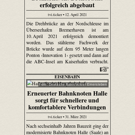
erfolgreich abgebaut
tvi.ticker • 12. April 2021
Die Drehbrücke an der Nordschleuse im
Überseehafen Bremerhaven ist am
10. April 2021 erfolgreich demontiert
worden. Das stählerne Fachwerk der
Brücke wurde auf dem 95 Meter langen
Ponton ›Innovation 1‹ gesetzt und dann auf
die ABC-Insel am Kaiserhafen verbracht.
EISENBAHN
Foto: Deutsche Bahn/Volker Emersleben
Erneuerter Bahnknoten Halle
sorgt für schnellere und
komfortablere Verbindungen
tvi.ticker • 31. März 2021
Nach sechseinhalb Jahren Bauzeit ging der
modernisierte Bahnknoten Halle (Saale) an