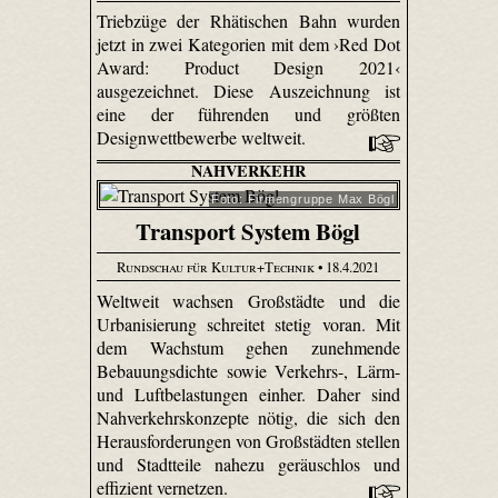
Triebzüge der Rhätischen Bahn wurden
jetzt in zwei Kategorien mit dem ›Red Dot
Award: Product Design 2021‹
ausgezeichnet. Diese Auszeichnung ist
eine der führenden und größten
Designwettbewerbe weltweit.
NAHVERKEHR
Foto: Firmengruppe Max Bögl
Transport System Bögl
Rundschau für Kultur+Technik
• 18.4.2021
Weltweit wachsen Großstädte und die
Urbanisierung schreitet stetig voran. Mit
dem Wachstum gehen zunehmende
Bebauungsdichte sowie Verkehrs-, Lärm-
und Luftbelastungen einher. Daher sind
Nahverkehrskonzepte nötig, die sich den
Herausforderungen von Großstädten stellen
und Stadtteile nahezu geräuschlos und
effizient vernetzen.