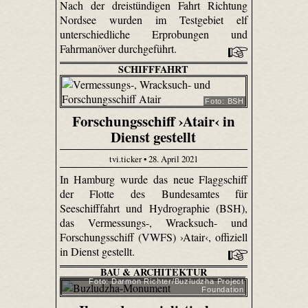
Nach der dreistündigen Fahrt Richtung
Nordsee wurden im Testgebiet elf
unterschiedliche Erprobungen und
Fahrmanöver durchgeführt.
SCHIFFFAHRT
Foto: BSH
Forschungsschiff ›Atair‹ in
Dienst gestellt
tvi.ticker • 28. April 2021
In Hamburg wurde das neue Flaggschiff
der Flotte des Bundesamtes für
Seeschifffahrt und Hydrographie (BSH),
das Vermessungs-, Wracksuch- und
Forschungsschiff (VWFS) ›Atair‹, offiziell
in Dienst gestellt.
BAU & ARCHITEKTUR
Foto: Darmon Richter/Buzludzha Project
Foundation