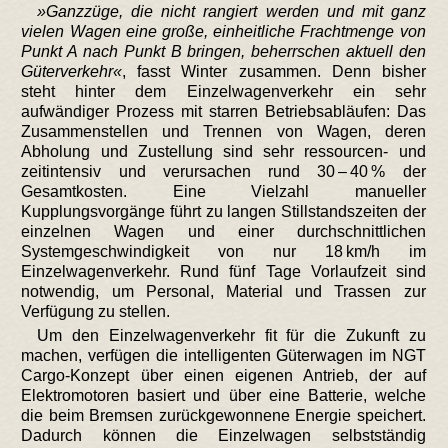
Ganzzüge, die nicht rangiert werden und mit ganz
vielen Wagen eine große, einheitliche Frachtmenge von
Punkt A nach Punkt B bringen, beherrschen aktuell den
Güterverkehr
, fasst Winter zusammen. Denn bisher
steht hinter dem Einzelwagenverkehr ein sehr
aufwändiger Prozess mit starren Betriebsabläufen: Das
Zusammenstellen und Trennen von Wagen, deren
Abholung und Zustellung sind sehr ressourcen- und
zeitintensiv und verursachen rund 30 – 40 % der
Gesamtkosten. Eine Vielzahl manueller
Kupplungsvorgänge führt zu langen Stillstandszeiten der
einzelnen Wagen und einer durchschnittlichen
Systemgeschwindigkeit von nur 18 km/h im
Einzelwagenverkehr. Rund fünf Tage Vorlaufzeit sind
notwendig, um Personal, Material und Trassen zur
Verfügung zu stellen.
Um den Einzelwagenverkehr fit für die Zukunft zu
machen, verfügen die intelligenten Güterwagen im NGT
Cargo-Konzept über einen eigenen Antrieb, der auf
Elektromotoren basiert und über eine Batterie, welche
die beim Bremsen zurückgewonnene Energie speichert.
Dadurch können die Einzelwagen selbstständig