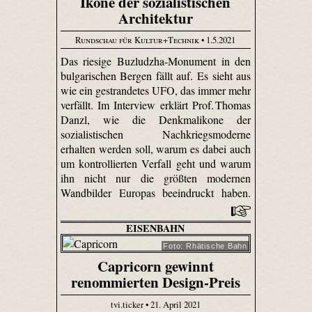
Ikone der sozialistischen
Architektur
Rundschau für Kultur+Technik
• 1.5.2021
Das riesige Buzludzha-Monument in den
bulgarischen Bergen fällt auf. Es sieht aus
wie ein gestrandetes UFO, das immer mehr
verfällt. Im Interview erklärt Prof. Thomas
Danzl, wie die Denkmalikone der
sozialistischen Nachkriegsmoderne
erhalten werden soll, warum es dabei auch
um kontrollierten Verfall geht und warum
ihn nicht nur die größten modernen
Wandbilder Europas beeindruckt haben.
EISENBAHN
Foto: Rhätische Bahn
Capricorn gewinnt
renommierten Design-Preis
tvi.ticker • 21. April 2021