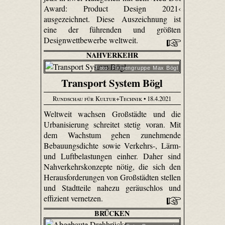
Award: Product Design 2021‹
ausgezeichnet. Diese Auszeichnung ist
eine der führenden und größten
Designwettbewerbe weltweit.
NAHVERKEHR
Foto: Firmengruppe Max Bögl
Transport System Bögl
Rundschau für Kultur+Technik
• 18.4.2021
Weltweit wachsen Großstädte und die
Urbanisierung schreitet stetig voran. Mit
dem Wachstum gehen zunehmende
Bebauungsdichte sowie Verkehrs-, Lärm-
und Luftbelastungen einher. Daher sind
Nahverkehrskonzepte nötig, die sich den
Herausforderungen von Großstädten stellen
und Stadtteile nahezu geräuschlos und
effizient vernetzen.
BRÜCKEN