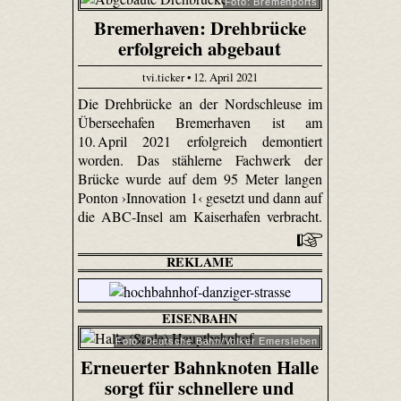
Foto: Bremenports
Bremerhaven: Drehbrücke
erfolgreich abgebaut
tvi.ticker • 12. April 2021
Die Drehbrücke an der Nordschleuse im
Überseehafen Bremerhaven ist am
10. April 2021 erfolgreich demontiert
worden. Das stählerne Fachwerk der
Brücke wurde auf dem 95 Meter langen
Ponton ›Innovation 1‹ gesetzt und dann auf
die ABC-Insel am Kaiserhafen verbracht.
REKLAME
EISENBAHN
Foto: Deutsche Bahn/Volker Emersleben
Erneuerter Bahnknoten Halle
sorgt für schnellere und