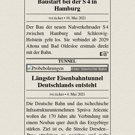
Baustart bei der S 4 in
Hamburg
tvi.ticker • 10. Mai 2021
Der Bau der neuen Nahverkehrsader S 4
zwischen Hamburg und Schleswig-
Holstein geht los. Sie verbindet ab 2029
Altona und Bad Oldesloe erstmals direkt
mit der Bahn.
TUNNEL
Foto: Deutsche Bahn
Längster Eisenbahntunnel
Deutschlands entsteht
tvi.ticker • 4. Mai 2021
Die Deutsche Bahn und das tschechische
Infrastrukturunternehmen Správa železnic
wollen die 170 Jahre alte Verbindung mit
einem Neubau quer durch das Erzgebirge
stärken. Ziel ist es, die Strecke Dresden –
Prag attraktiver zu gestalten und mehr