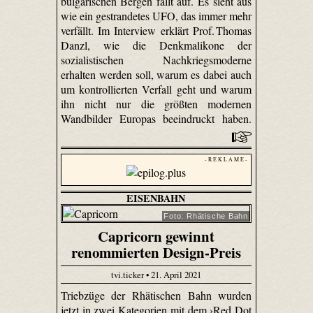
bulgarischen Bergen fällt auf. Es sieht aus
wie ein gestrandetes UFO, das immer mehr
verfällt. Im Interview erklärt Prof. Thomas
Danzl, wie die Denkmalikone der
sozialistischen Nachkriegsmoderne
erhalten werden soll, warum es dabei auch
um kontrollierten Verfall geht und warum
ihn nicht nur die größten modernen
Wandbilder Europas beeindruckt haben.
- R E K L A M E -
EISENBAHN
Foto: Rhätische Bahn
Capricorn gewinnt
renommierten Design-Preis
tvi.ticker • 21. April 2021
Triebzüge der Rhätischen Bahn wurden
jetzt in zwei Kategorien mit dem ›Red Dot