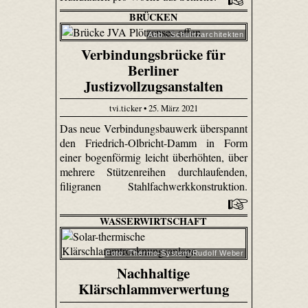
BRÜCKEN
Abb.: Schulitzarchitekten
Verbindungsbrücke für
Berliner
Justizvollzugsanstalten
tvi.ticker • 25. März 2021
Das neue Verbindungsbauwerk überspannt
den Friedrich-Olbricht-Damm in Form
einer bogenförmig leicht überhöhten, über
mehrere Stützenreihen durchlaufenden,
filigranen Stahlfachwerkkonstruktion.
WASSERWIRTSCHAFT
Foto: Thermo-System/Rudolf Weber
Nachhaltige
Klärschlammverwertung