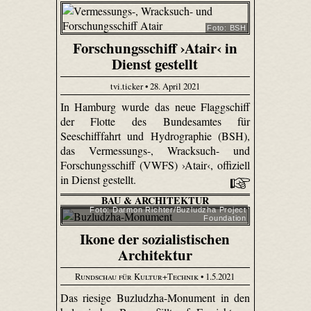
Foto: BSH
Forschungsschiff ›Atair‹ in
Dienst gestellt
tvi.ticker • 28. April 2021
In Hamburg wurde das neue Flaggschiff
der Flotte des Bundesamtes für
Seeschifffahrt und Hydrographie (BSH),
das Vermessungs-, Wracksuch- und
Forschungsschiff (VWFS) ›Atair‹, offiziell
in Dienst gestellt.
BAU & ARCHITEKTUR
Foto: Darmon Richter/Buzludzha Project
Foundation
Ikone der sozialistischen
Architektur
Rundschau für Kultur+Technik
• 1.5.2021
Das riesige Buzludzha-Monument in den