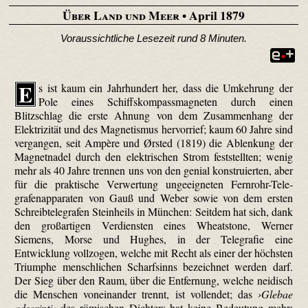
Über Land und Meer
• April 1879
Voraussichtliche Lesezeit rund 8 Minuten.
E
s ist kaum ein Jahrhundert her, dass die Umkehrung der
Pole eines Schiffskompassmagneten durch einen
Blitzschlag die erste Ahnung von dem Zusammenhang der
Elektrizität und des Magnetismus hervorrief; kaum 60 Jahre sind
vergangen, seit Ampère und Ørsted (1819) die Ablenkung der
Magnetnadel durch den elektrischen Strom feststellten; wenig
mehr als 40 Jahre trennen uns von den genial konstruierten, aber
für die praktische Verwertung ungeeigneten Fern­rohr-Tele­
grafen­apparaten von Gauß und Weber sowie von dem ersten
Schreibtelegrafen Steinheils in München: Seitdem hat sich, dank
den großartigen Verdiensten eines Wheat­stone, Werner
Siemens, Morse und Hughes, in der Telegrafie eine
Entwicklung vollzogen, welche mit Recht als einer der höchsten
Triumphe menschlichen Scharfsinns bezeichnet werden darf.
Der Sieg über den Raum, über die Entfernung, welche neidisch
die Menschen voneinander trennt, ist vollendet; das
›Glebae
adscripti‹
des römischen Dichters hat keine Bedeutung mehr;