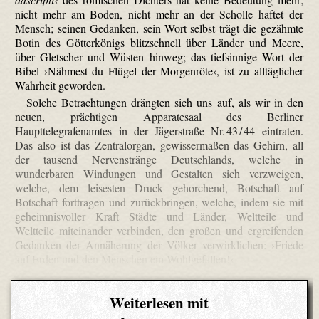
nicht mehr am Boden, nicht mehr an der Scholle haftet der
Mensch; seinen Gedanken, sein Wort selbst trägt die gezähmte
Botin des Götterkönigs blitzschnell über Länder und Meere,
über Gletscher und Wüsten hinweg; das tiefsinnige Wort der
Bibel ›Nähmest du Flügel der Morgenröte‹, ist zu alltäglicher
Wahrheit geworden.
Solche Betrachtungen drängten sich uns auf, als wir in den
neuen, prächtigen Apparate­saal des Berliner
Haupttelegrafenamtes in der Jägerstraße Nr. 43 / 44 eintraten.
Das also ist das Zentralorgan, gewissermaßen das Gehirn, all
der tausend Nervenstränge Deutschlands, welche in
wunderbaren Windungen und Gestalten sich verzweigen,
welche, dem leisesten Druck gehorchend, Botschaft auf
Botschaft forttragen und zurückbringen, welche, indem sie mit
geheimnisvoller Kraft Städte und Länder, Weltteile und
Weltteile miteinander verbinden, den großen und ergreifenden
Gedanken der Annäherung der Völker verwirklichen: ›Friede
auf Erden und den Menschen ein Wohlgefallen!‹
Weiterlesen mit