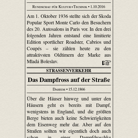
Rundschau für Kultur+Technik
• 1.10.2016
Am 1. Oktober 1936 stellte sich der Skoda
Popular Sport Monte Carlo den Besuchern
des 20. Autosalons in Paris vor. In den drei
folgenden Jahren entstand eine limitierte
Edition sportlicher Roadster, Cabrios und
Coupés – sie zählen heute zu den
attraktivsten Oldtimern der Marke aus
Mladá Boleslav.
STRASSENVERKEHR
Das Dampfross auf der Straße
Daheim
• 15.12.1866
Über die Häuser hinweg und unter den
Häusern geht es bereits mit Dampf,
wenigstens in England, und die größten
Berge bieten auch keine Schwierigkeiten
dem Eisenweg mehr dar. Aber auf den
Straßen sollten wir eigentlich doch auch
schon in einer Dampfdroschke