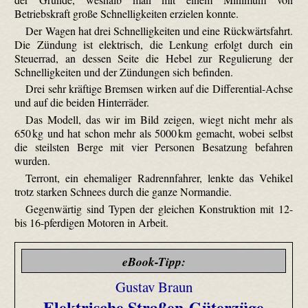
Betriebskraft große Schnellig­keiten erzielen konnte.
Der Wagen hat drei Schnellig­keiten und eine Rückwärtsfahrt.
Die Zündung ist elektrisch, die Lenkung erfolgt durch ein
Steuerrad, an dessen Seite die Hebel zur Regulierung der
Schnellig­keiten und der Zündungen sich befinden.
Drei sehr kräftige Bremsen wirken auf die Differential-Achse
und auf die beiden Hinterräder.
Das Modell, das wir im Bild zeigen, wiegt nicht mehr als
650 kg und hat schon mehr als 5000 km gemacht, wobei selbst
die steilsten Berge mit vier Personen Besatzung befahren
wurden.
Terront, ein ehemaliger Radrennfahrer, lenkte das Vehikel
trotz starken Schnees durch die ganze Normandie.
Gegenwärtig sind Typen der gleichen Konstruktion mit 12-
bis 16-pferdigen Motoren in Arbeit.
eBook-Tipp:
Gustav Braun
Elektrische Straßen-Güterzüge