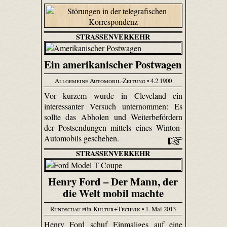
STRASSENVERKEHR
Ein amerikanischer Postwagen
Allgemeine Automobil-Zeitung
• 4.2.1900
Vor kurzem wurde in Cleveland ein
interessanter Versuch unternommen: Es
sollte das Abholen und Weiterbefördern
der Postsendungen mittels eines Winton-
Automobils geschehen.
STRASSENVERKEHR
Henry Ford – Der Mann, der
die Welt mobil machte
Rundschau für Kultur+Technik
• 1. Mai 2013
Henry Ford schuf Einmaliges auf eine