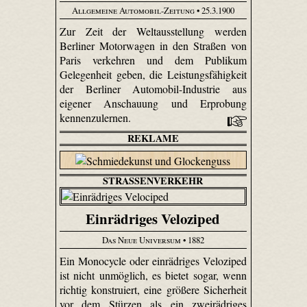
Allgemeine Automobil-Zeitung
• 25.3.1900
Zur Zeit der Weltausstellung werden
Berliner Motorwagen in den Straßen von
Paris verkehren und dem Publikum
Gelegenheit geben, die Leistungsfähigkeit
der Berliner Automobil-Industrie aus
eigener Anschauung und Erprobung
kennenzulernen.
REKLAME
STRASSENVERKEHR
Einrädriges Veloziped
Das Neue Universum
• 1882
Ein Monocycle oder einrädriges Veloziped
ist nicht unmöglich, es bietet sogar, wenn
richtig konstruiert, eine größere Sicherheit
vor dem Stürzen als ein zweirädriges