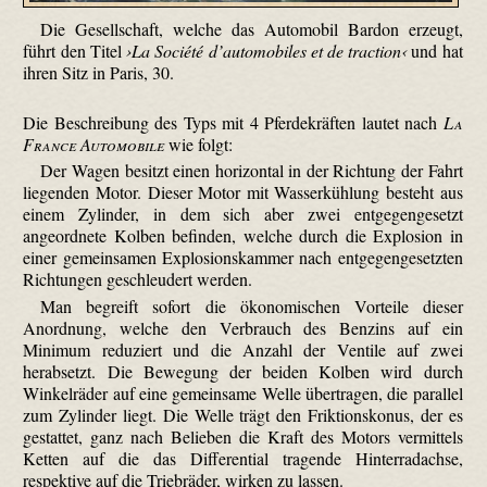
Die Gesellschaft, welche das Automobil Bardon erzeugt,
führt den Titel
›La Société d’automobiles et de traction‹
und hat
ihren Sitz in Paris, 30.
Die Beschreibung des Typs mit 4 Pferdekräften lautet nach
La
France Automobile
wie folgt:
Der Wagen besitzt einen horizontal in der Richtung der Fahrt
liegenden Motor. Dieser Motor mit Wasserkühlung besteht aus
einem Zylinder, in dem sich aber zwei entgegengesetzt
angeordnete Kolben befinden, welche durch die Explosion in
einer gemeinsamen Explosionskammer nach entgegengesetzten
Richtungen geschleudert werden.
Man begreift sofort die ökonomischen Vorteile dieser
Anordnung, welche den Verbrauch des Benzins auf ein
Minimum reduziert und die Anzahl der Ventile auf zwei
herabsetzt. Die Bewegung der beiden Kolben wird durch
Winkelräder auf eine gemeinsame Welle übertragen, die parallel
zum Zylinder liegt. Die Welle trägt den Friktions­konus, der es
gestattet, ganz nach Belieben die Kraft des Motors vermittels
Ketten auf die das Differential tragende Hinterradachse,
respektive auf die Triebräder, wirken zu lassen.