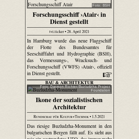
Foto: BSH
Forschungsschiff ›Atair‹ in
Dienst gestellt
tvi.ticker • 28. April 2021
In Hamburg wurde das neue Flaggschiff
der Flotte des Bundesamtes für
Seeschifffahrt und Hydrographie (BSH),
das Vermessungs-, Wracksuch- und
Forschungsschiff (VWFS) ›Atair‹, offiziell
in Dienst gestellt.
BAU & ARCHITEKTUR
Foto: Darmon Richter/Buzludzha Project
Foundation
Ikone der sozialistischen
Architektur
Rundschau für Kultur+Technik
• 1.5.2021
Das riesige Buzludzha-Monument in den
bulgarischen Bergen fällt auf. Es sieht aus
wie ein gestrandetes UFO, das immer mehr