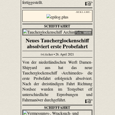
fertiggestellt.
- R E K L A M E -
SCHIFFFAHRT
Foto: WSW
Neues Taucherglockenschiff
absolviert erste Probefahrt
tvi.ticker • 26. April 2021
Von der niederländischen Werft Damen-
Shipyard aus hat das neue
Taucherglockenschiff ›Archimedes‹ die
erste Probefahrt erfolgreich absolviert.
Nach der dreistündigen Fahrt Richtung
Nordsee wurden im Testgebiet elf
unterschiedliche Erprobungen und
Fahrmanöver durchgeführt.
SCHIFFFAHRT