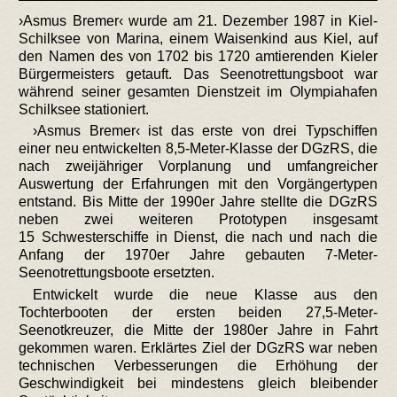
›Asmus Bremer‹ wurde am 21. Dezember 1987 in Kiel-
Schilksee von Marina, einem Waisenkind aus Kiel, auf
den Namen des von 1702 bis 1720 amtierenden Kieler
Bürgermeisters getauft. Das Seenotrettungsboot war
während seiner gesamten Dienstzeit im Olympiahafen
Schilksee stationiert.
›Asmus Bremer‹ ist das erste von drei Typschiffen
einer neu entwickelten 8,5-Meter-Klasse der DGzRS, die
nach zweijähriger Vorplanung und umfangreicher
Auswertung der Erfahrungen mit den Vorgängertypen
entstand. Bis Mitte der 1990er Jahre stellte die DGzRS
neben zwei weiteren Prototypen insgesamt
15 Schwesterschiffe in Dienst, die nach und nach die
Anfang der 1970er Jahre gebauten 7-Meter-
Seenotrettungsboote ersetzten.
Entwickelt wurde die neue Klasse aus den
Tochterbooten der ersten beiden 27,5-Meter-
Seenotkreuzer, die Mitte der 1980er Jahre in Fahrt
gekommen waren. Erklärtes Ziel der DGzRS war neben
technischen Verbesserungen die Erhöhung der
Geschwindigkeit bei mindestens gleich bleibender