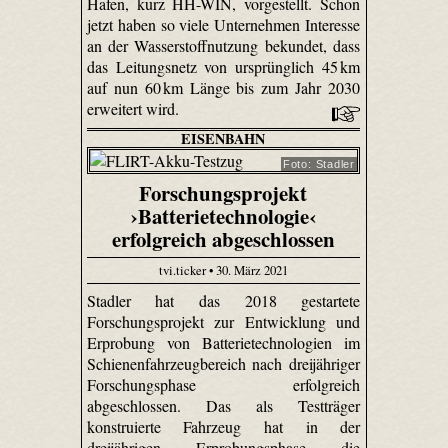
Hafen, kurz HH-WIN, vorgestellt. Schon
jetzt haben so viele Unternehmen Interesse
an der Wasserstoffnutzung bekundet, dass
das Leitungsnetz von ursprünglich 45 km
auf nun 60 km Länge bis zum Jahr 2030
erweitert wird.
EISENBAHN
Foto: Stadler
Forschungsprojekt
›Batterietechnologie‹
erfolgreich abgeschlossen
tvi.ticker • 30. März 2021
Stadler hat das 2018 gestartete
Forschungsprojekt zur Entwicklung und
Erprobung von Batterietechnologien im
Schienenfahrzeugbereich nach dreijähriger
Forschungsphase erfolgreich
abgeschlossen. Das als Testträger
konstruierte Fahrzeug hat in der
dreijährigen Erprobungsphase die