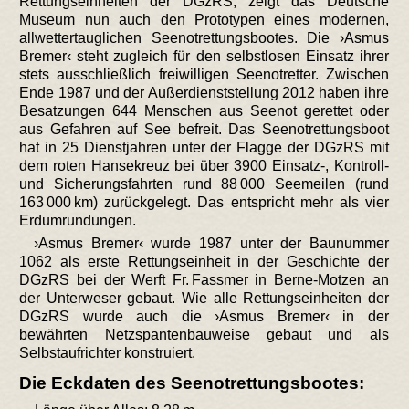
Rettungseinheiten der DGzRS, zeigt das Deutsche
Museum nun auch den Prototypen eines modernen,
allwettertauglichen Seenotrettungsbootes. Die ›Asmus
Bremer‹ steht zugleich für den selbstlosen Einsatz ihrer
stets ausschließlich freiwilligen Seenotretter. Zwischen
Ende 1987 und der Außerdienststellung 2012 haben ihre
Besatzungen 644 Menschen aus Seenot gerettet oder
aus Gefahren auf See befreit. Das Seenotrettungsboot
hat in 25 Dienstjahren unter der Flagge der DGzRS mit
dem roten Hansekreuz bei über 3900 Einsatz-, Kontroll-
und Sicherungsfahrten rund 88 000 Seemeilen (rund
163 000 km) zurückgelegt. Das entspricht mehr als vier
Erdumrundungen.
›Asmus Bremer‹ wurde 1987 unter der Baunummer
1062 als erste Rettungseinheit in der Geschichte der
DGzRS bei der Werft Fr. Fassmer in Berne-Motzen an
der Unterweser gebaut. Wie alle Rettungseinheiten der
DGzRS wurde auch die ›Asmus Bremer‹ in der
bewährten Netzspantenbauweise gebaut und als
Selbstaufrichter konstruiert.
Die Eckdaten des Seenotrettungsbootes: