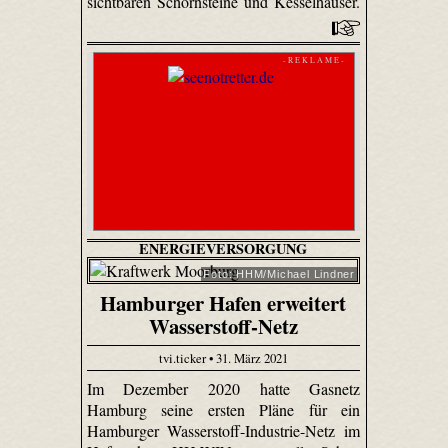
sichtbaren Schornsteine und Kesselhäuser.
- R E K L A M E -
ENERGIEVERSORGUNG
Foto: HHM/Michael Lindner
Hamburger Hafen erweitert
Wasserstoff-Netz
tvi.ticker • 31. März 2021
Im Dezember 2020 hatte Gasnetz
Hamburg seine ersten Pläne für ein
Hamburger Wasserstoff-Industrie-Netz im