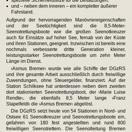
spezielle Sicherheitssitze für die Besatzungen,
und – neben dem inneren – ein kompletter äußerer
Fahrstand.
Aufgrund der hervorragenden Manövriereigenschaften
und der Seetüchtigkeit sind die 8,5-Meter-
Seenotrettungsboote wie die großen Seenotkreuzer
auch für Einsätze auf hoher See, fernab von der Küste
und ihren Stationen, geeignet. Inzwischen ist bereits eine
nochmals verbesserte dritte Generation kleiner,
leistungsstarker Seenotrettungsboote um zehn Meter
Länge im Dienst.
›Asmus Bremer‹ wurde wie alle Schiffe der DGzRS
und ihre gesamte Arbeit ausschließlich durch freiwillige
Zuwendungen, ohne Steuergelder, finanziert. Auf der
Station Schilksee hat unterdessen neben dem zweiten
dort stationierten Seenotrettungsboot, der ›Marie Luise
Rendte‹, die ebenfalls 8,5 Meter lange ›Franz
Stapelfeldt‹ die ›Asmus Bremer‹ abgelöst.
Die DGzRS setzt heute von 54 Stationen in Nord- und
Ostsee 61 Seenotkreuzer und Seenotrettungsboote ein,
gefahren von 180 fest angestellten und rund 800
freiwilligen Seenotrettern. Die Seenotleitung Bremen