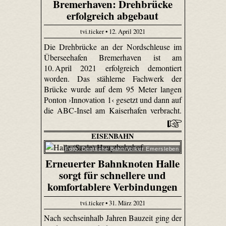
Bremerhaven: Drehbrücke
erfolgreich abgebaut
tvi.ticker • 12. April 2021
Die Drehbrücke an der Nordschleuse im
Überseehafen Bremerhaven ist am
10. April 2021 erfolgreich demontiert
worden. Das stählerne Fachwerk der
Brücke wurde auf dem 95 Meter langen
Ponton ›Innovation 1‹ gesetzt und dann auf
die ABC-Insel am Kaiserhafen verbracht.
EISENBAHN
Foto: Deutsche Bahn/Volker Emersleben
Erneuerter Bahnknoten Halle
sorgt für schnellere und
komfortablere Verbindungen
tvi.ticker • 31. März 2021
Nach sechseinhalb Jahren Bauzeit ging der