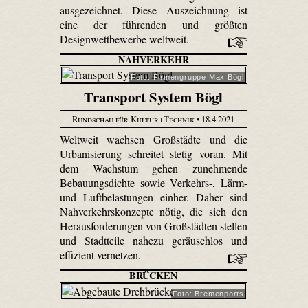
ausgezeichnet. Diese Auszeichnung ist
eine der führenden und größten
Designwettbewerbe weltweit.
NAHVERKEHR
Foto: Firmengruppe Max Bögl
Transport System Bögl
Rundschau für Kultur+Technik
• 18.4.2021
Weltweit wachsen Großstädte und die
Urbanisierung schreitet stetig voran. Mit
dem Wachstum gehen zunehmende
Bebauungsdichte sowie Verkehrs-, Lärm-
und Luftbelastungen einher. Daher sind
Nahverkehrskonzepte nötig, die sich den
Herausforderungen von Großstädten stellen
und Stadtteile nahezu geräuschlos und
effizient vernetzen.
BRÜCKEN
Foto: Bremenports