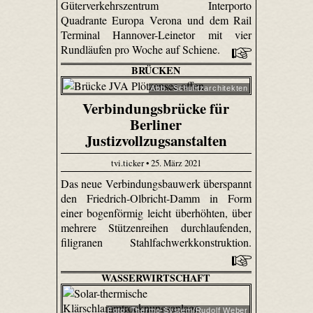
Güterverkehrszentrum Interporto
Quadrante Europa Verona und dem Rail
Terminal Hannover-Leinetor mit vier
Rundläufen pro Woche auf Schiene.
BRÜCKEN
Abb.: Schulitzarchitekten
Verbindungsbrücke für
Berliner
Justizvollzugsanstalten
tvi.ticker • 25. März 2021
Das neue Verbindungsbauwerk überspannt
den Friedrich-Olbricht-Damm in Form
einer bogenförmig leicht überhöhten, über
mehrere Stützenreihen durchlaufenden,
filigranen Stahlfachwerkkonstruktion.
WASSERWIRTSCHAFT
Foto: Thermo-System/Rudolf Weber