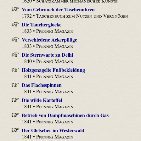
1620 •
Schatzkammer mechanischer Künste
Vom Gebrauch der Taschenuhren
1792 •
Taschenbuch zum Nutzen und Vergnügen
Die Taucherglocke
1833 •
Pfennig Magazin
Verschiedene Ackerpflüge
1833 •
Pfennig Magazin
Die Sternwarte zu Delhi
1840 •
Pfennig Magazin
Holzgenagelte Fußbekleidung
1841 •
Pfennig Magazin
Das Flachsspinnen
1841 •
Pfennig Magazin
Die wilde Kartoffel
1841 •
Pfennig Magazin
Betrieb von Dampfmaschinen durch Gas
1841 •
Pfennig Magazin
Der Gletscher im Westerwald
1841 •
Pfennig Magazin