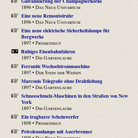
Galvanisierung der Champagnerkorke
1896 •
Das Neue Universum
Eine neue Remontoiruhr
1896 •
Das Neue Universum
Eine neue elektrische Sicherheitslampe für
Bergwerke
1897 •
Prometheus
Ruhiges Eisenbahnfahren
1897 •
Die Gartenlaube
Ferrantis Wechselstrommaschine
1897 •
Der Stein der Weisen
Marconis Telegrafie ohne Drahtleitung
1897 •
Die Gartenlaube
Schneeschmelz-Maschinen in den Straßen von New
York
1897 •
Die Gartenlaube
Ein tragbarer Scheinwerfer
1898 •
Prometheus
Petroleumlampe mit Auerbrenner
1898 •
Das Neue Universum