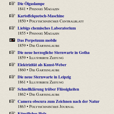
Die Ölgaslampe
1841 •
Pfennig Magazin
Kartoffelquetsch-Maschine
1850 •
Polytechnisches Centralblatt
Liebigs chemisches Laboratorium
1855 •
Pfennig Magazin
Das Perpetuum mobile
1859 •
Die Gartenlaube
Die neue herzogliche Sternwarte in Gotha
1859 •
Illustrirte Zeitung
Elektrizität als Kunst-Weber
1860 •
Die Gartenlaube
Die neue Sternwarte in Leipzig
1861 •
Illustrirte Zeitung
Schnellklärung trüber Flüssigkeiten
1862 •
Die Gartenlaube
Camera obscura zum Zeichnen nach der Natur
1863 •
Polytechnisches Journal
Künstliches Holz