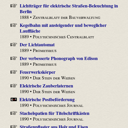
Lichtträger für elektrische Straßen-Beleuchtung in
Berlin
1888 •
Zentralblatt der Bauverwaltung
Kegelbahn mit ansteigender und beweglicher
Lauffläche
1889 •
Polytechnisches Centralblatt
Der Lichtautomat
1889 •
Prometheus
Der verbesserte Phonograph von Edison
1889 •
Prometheus
Feuerwerkskörper
1890 •
Der Stein der Weisen
Elektrische Zauberlaternen
1890 •
Der Stein der Weisen
Elektrische Postbeförderung
1890 •
Polytechnisches Journal
Stachelspatien für Titelschriftkästen
1890 •
Polytechnisches Journal
Straßenpflaster aus Holz und Eisen