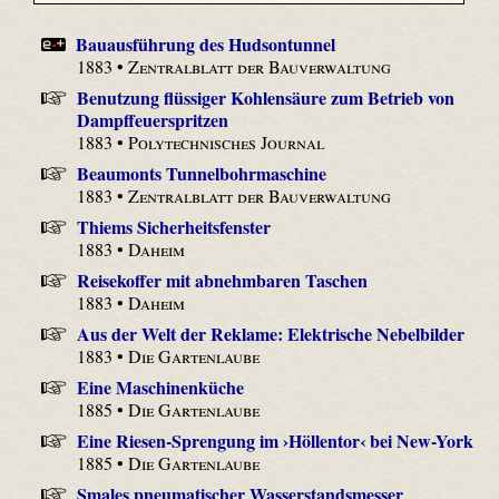
Bauausführung des Hudsontunnel
1883 •
Zentralblatt der Bauverwaltung
Benutzung flüssiger Kohlensäure zum Betrieb von
Dampffeuerspritzen
1883 •
Polytechnisches Journal
Beaumonts Tunnelbohrmaschine
1883 •
Zentralblatt der Bauverwaltung
Thiems Sicherheitsfenster
1883 •
Daheim
Reisekoffer mit abnehmbaren Taschen
1883 •
Daheim
Aus der Welt der Reklame: Elektrische Nebelbilder
1883 •
Die Gartenlaube
Eine Maschinenküche
1885 •
Die Gartenlaube
Eine Riesen-Sprengung im ›Höllentor‹ bei New-York
1885 •
Die Gartenlaube
Smales pneumatischer Wasserstandsmesser