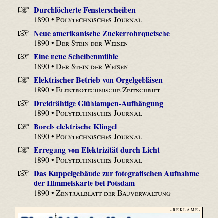
Durchlöcherte Fensterscheiben
1890 •
Polytechnisches Journal
Neue amerikanische Zuckerrohrquetsche
1890 •
Der Stein der Weisen
Eine neue Scheibenmühle
1890 •
Der Stein der Weisen
Elektrischer Betrieb von Orgelgebläsen
1890 •
Elektrotechnische Zeitschrift
Dreidrähtige Glühlampen-Aufhängung
1890 •
Polytechnisches Journal
Borels elektrische Klingel
1890 •
Polytechnisches Journal
Erregung von Elektrizität durch Licht
1890 •
Polytechnisches Journal
Das Kuppelgebäude zur fotografischen Aufnahme
der Himmelskarte bei Potsdam
1890 •
Zentralblatt der Bauverwaltung
- R E K L A M E -