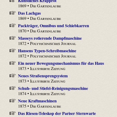
Künstliches Krapprot
1869 •
Die Gartenlaube
Das Lachgas
1869 •
Die Gartenlaube
Packträger, Omnibus und Schiebkarren
1870 •
Die Gartenlaube
Masseys rotierende Dampfmaschine
1872 •
Polytechnisches Journal
Hansens Typen-Schreibmaschine
1872 •
Polytechnisches Journal
Ein neuer Bewegungsmechanismus für das Haus
1873 •
Illustrirte Zeitung
Neues Straßensprengsystem
1873 •
Illustrirte Zeitung
Schuh- und Stiefel-Reinigungsmaschine
1874 •
Illustrirte Zeitung
Neue Kraftmaschinen
1875 •
Die Gartenlaube
Das Riesen-Teleskop der Pariser Sternwarte