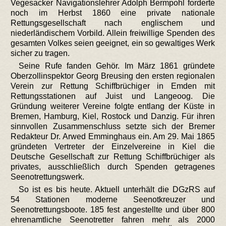
Vegesacker Navigationslehrer Adolph Bermpohl forderte
noch im Herbst 1860 eine private nationale
Rettungsgesellschaft nach englischem und
niederländischem Vorbild. Allein freiwillige Spenden des
gesamten Volkes seien geeignet, ein so gewaltiges Werk
sicher zu tragen.
Seine Rufe fanden Gehör. Im März 1861 gründete
Oberzollinspektor Georg Breusing den ersten regionalen
Verein zur Rettung Schiffbrüchiger in Emden mit
Rettungsstationen auf Juist und Langeoog. Die
Gründung weiterer Vereine folgte entlang der Küste in
Bremen, Hamburg, Kiel, Rostock und Danzig. Für ihren
sinnvollen Zusammenschluss setzte sich der Bremer
Redakteur Dr. Arwed Emminghaus ein. Am 29. Mai 1865
gründeten Vertreter der Einzelvereine in Kiel die
Deutsche Gesellschaft zur Rettung Schiffbrüchiger als
privates, ausschließlich durch Spenden getragenes
Seenotrettungswerk.
So ist es bis heute. Aktuell unterhält die DGzRS auf
54 Stationen moderne Seenotkreuzer und
Seenotrettungsboote. 185 fest angestellte und über 800
ehrenamtliche Seenotretter fahren mehr als 2000