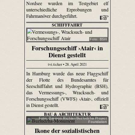
Nordsee wurden im Testgebiet elf
unterschiedliche Erprobungen und
Fahrmanöver durchgeführt.
SCHIFFFAHRT
Foto: BSH
Forschungsschiff ›Atair‹ in
Dienst gestellt
tvi.ticker • 28. April 2021
In Hamburg wurde das neue Flaggschiff
der Flotte des Bundesamtes für
Seeschifffahrt und Hydrographie (BSH),
das Vermessungs-, Wracksuch- und
Forschungsschiff (VWFS) ›Atair‹, offiziell
in Dienst gestellt.
BAU & ARCHITEKTUR
Foto: Darmon Richter/Buzludzha Project
Foundation
Ikone der sozialistischen