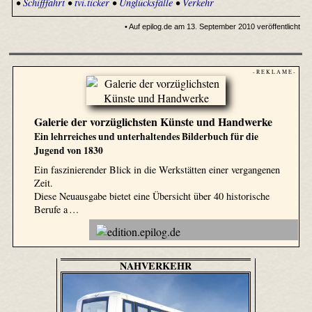
•
Schifffahrt
•
tvi.ticker
•
Unglücksfälle
•
Verkehr
• Auf epilog.de am 13. September 2010 veröffentlicht
- R E K L A M E -
Galerie der vorzüglichsten Künste und Handwerke
Ein lehrreiches und unterhaltendes Bilderbuch für die
Jugend von 1830
Ein faszinierender Blick in die Werkstätten einer vergangenen
Zeit.
Diese Neuausgabe bietet eine Übersicht über 40 historische
Berufe a …
NAHVERKEHR