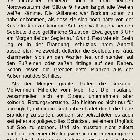
die tückischen Untiefen. Doch in dem heftigen
Nordweststurm der Stärke 9 hatten längst alle Wellen
weiße Kämme. Die ›Alliance‹ war Borkum schon zu
nahe gekommen, als dass sie sich noch hätte von der
Küste freikreuzen können. ›Auf Legerwall liegen‹ nennen
Seeleute diese gefährliche Situation. Etwa gegen 3 Uhr
am Morgen lief der Segler auf Grund. Fest wie ein Stein
lag er in der Brandung, schutzlos ihrem Anprall
ausgeliefert. Verzweifelt kletterten die Seeleute ins Rigg,
klammerten sich an den Wanten fest und standen auf
den Fußleinen oder saßen rittlings auf den Rahen.
Schon rissen die Brecher erste Planken aus der
Außenhaut des Schiffes.
Als der Morgen graute, hörten die Borkumer
Melkerinnen Hilferufe vom Meer her. Die Insulaner
versammelten sich am Strand, unternahmen aber
keinerlei Rettungsversuche. Sie hielten es nicht nur für
unmöglich, mit einem Boot unbeschadet durch die hohe
Brandung zu stoßen, sondern sie betrachteten es auch
seit jeher als gottgewolltes Schicksal, bei einem Unglück
auf See zu sterben. Und sie mussten nicht zuletzt
fürchten, bei einem Rettungsversuch mit einem eigenen
Boot das Fahrzeug zu verlieren, mit dem sie ihren