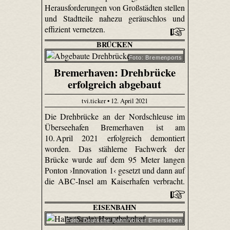
Herausforderungen von Großstädten stellen
und Stadtteile nahezu geräuschlos und
effizient vernetzen.
BRÜCKEN
Foto: Bremenports
Bremerhaven: Drehbrücke
erfolgreich abgebaut
tvi.ticker • 12. April 2021
Die Drehbrücke an der Nordschleuse im
Überseehafen Bremerhaven ist am
10. April 2021 erfolgreich demontiert
worden. Das stählerne Fachwerk der
Brücke wurde auf dem 95 Meter langen
Ponton ›Innovation 1‹ gesetzt und dann auf
die ABC-Insel am Kaiserhafen verbracht.
EISENBAHN
Foto: Deutsche Bahn/Volker Emersleben