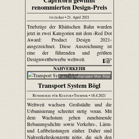
Capricorn gewinnt
renommierten Design-Preis
tvi.ticker • 21. April 2021
Triebzüge der Rhätischen Bahn wurden
jetzt in zwei Kategorien mit dem ›Red Dot
Award: Product Design 2021‹
ausgezeichnet. Diese Auszeichnung ist
eine der führenden und größten
Designwettbewerbe weltweit.
NAHVERKEHR
Foto: Firmengruppe Max Bögl
Transport System Bögl
Rundschau für Kultur+Technik
• 18.4.2021
Weltweit wachsen Großstädte und die
Urbanisierung schreitet stetig voran. Mit
dem Wachstum gehen zunehmende
Bebauungsdichte sowie Verkehrs-, Lärm-
und Luftbelastungen einher. Daher sind
Nahverkehrskonzepte nötig, die sich den