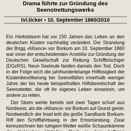
Drama führte zur Gründung des
Seenotrettungswerks
tvi.ticker
• 10. September 1860/2010
Ein Herbststurm hat vor 150 Jahren das Leben an den
deutschen Küsten nachhaltig verändert. Die Strandung
der Brigg ›Alliance‹ vor Borkum am 10. September 1860
war einer der entscheidenden Anstöße zur Gründung der
Deutschen Gesellschaft zur Rettung Schiffbrüchiger
(DGzRS). Neun Seeleute fanden damals den Tod. Doch
in der Folge wich die jahrhundertelange Hilflosigkeit der
Küstenbevölkerung bei Seenotfällen innerhalb weniger
Jahre der bis heute beispielhaften Hilfsbereitschaft der
Seenotretter, die oft ihr eigenes Leben einsetzen, um
andere zu retten.
Der Sturm wehte bereits seit zwei Tagen scharf aus
Nordwest, als die ›Alliance‹ vor Borkum auf Grund geriet.
Nordwestlich der Insel teilt die große Sandbank Borkum-
Riff den Schifffahrtsweg in der Emsmündung. Zwar
kennzeichnen bei ruhigem Wetter weiße Schaumkämme