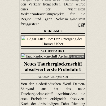
den Verkehr freigegeben. Damit wurde
eines der wichtigsten
Verkehrsinfrastrukturprojekte für die
Region und ganz Schleswig-Holstein
fertiggestellt.
REKLAME
SCHIFFFAHRT
Foto: WSW
Neues Taucherglockenschiff
absolviert erste Probefahrt
tvi.ticker • 26. April 2021
Von der niederländischen Werft Damen-
Shipyard aus hat das neue
Taucherglockenschiff ›Archimedes‹ die
erste Probefahrt erfolgreich absolviert.
Nach der dreistündigen Fahrt Richtung