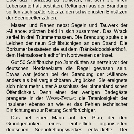
Lebensunterhalt bestritten. Rettungen aus der Brandung
sollten auch später stets zu den schwierigsten Einsätzen
der Seenotretter zählen.
Masten und Rahen nebst Segeln und Tauwerk der
›Alliance‹ stürzten bald in sich zusammen. Das Wrack
zerfiel in drei Trümmermassen. Die Brandung spülte die
Leichen der neun Schiffbrüchigen an den Strand. Die
Borkumer bestatteten sie auf dem ›Tränkeldoodskerkhof‹,
dem Heimatlosenfriedhof im Nordwesten der Insel.
Gut 50 Schiffbrüche pro Jahr dürften seinerzeit vor der
deutschen Nordseeküste die Regel gewesen sein.
Etwas war jedoch bei der Strandung der ›Alliance‹
anders als bei vergleichbaren Unglücken: Sie ereignete
sich nicht mehr unter Ausschluss der binnenländischen
Öffentlichkeit. Denn einer der wenigen Badegäste
prangerte in der
Weser-Zeitung
die Tatenlosigkeit der
Insulaner ebenso an wie er das Fehlen technischer
Einrichtungen zur Rettung Schiffbrüchiger.
Das rief einen Mann auf den Plan, der den
Grundgedanken eines einheitlich organisierten
deutschen Seenotrettungswerkes entwickelte. Der