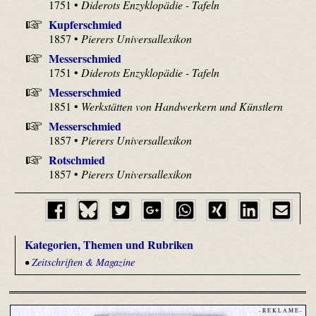
1751 •
Diderots Enzyklopädie - Tafeln
Kupferschmied
1857 •
Pierers Universallexikon
Messerschmied
1751 •
Diderots Enzyklopädie - Tafeln
Messerschmied
1851 •
Werkstätten von Handwerkern und Künstlern
Messerschmied
1857 •
Pierers Universallexikon
Rotschmied
1857 •
Pierers Universallexikon
Kategorien, Themen und Rubriken
•
Zeitschriften & Magazine
- R E K L A M E -