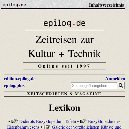
Inhaltsverzeichnis
Zeitreisen zur
Kultur + Technik
Online seit 1997
edition.epilog.de
Anmelden
epilog.plus
ZEITSCHRIFTEN & MAGAZINE
Lexikon
•
Diderots Enzyklopädie - Tafeln
•
Enzyklopädie des
Eisenbahnwesens
•
Galerie der vorzüglichsten Künste und