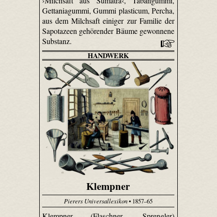
›Milchsaft aus Sumatra‹, Taban­gummi,
Gettania­gummi, Gummi plasticum, Percha,
aus dem Milchsaft einiger zur Familie der
Sapotazeen gehörender Bäume gewonnene
Substanz.
HANDWERK
Klempner
Pierers Universallexikon
• 1857–65
Klempner (Flaschner, Sprengler)