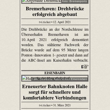
Foto: Bremenports
Bremerhaven: Drehbrücke
erfolgreich abgebaut
tvi.ticker • 12. April 2021
Die Drehbrücke an der Nordschleuse im
Überseehafen Bremerhaven ist am
10. April 2021 erfolgreich demontiert
worden. Das stählerne Fachwerk der
Brücke wurde auf dem 95 Meter langen
Ponton ›Innovation 1‹ gesetzt und dann auf
die ABC-Insel am Kaiserhafen verbracht.
EISENBAHN
Foto: Deutsche Bahn/Volker Emersleben
Erneuerter Bahnknoten Halle
sorgt für schnellere und
komfortablere Verbindungen
tvi.ticker • 31. März 2021