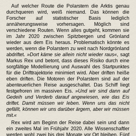
Auf welcher Route die Polarstern die Arktis genau
durchqueren wird, weiß niemand. Das können die
Forscher auf statistischer Basis lediglich
annäherungsweise vorhersagen. Möglich sind
verschiedene Routen. Wenn alles gutgeht, kommen sie
im Jahr 2020 zwischen Spitzbergen und Grönland
wieder aus dem Eis heraus. Problematisch könnte es
werden, wenn die Polarstern zu weit nach Nordgrönland
abdriftet.
Dort käme sie allein nicht wieder raus
, sagt
Markus Rex und betont, dass dieses Risiko durch eine
sorgfältige Modellierung und Auswahl des Startpunktes
für die Drifttrajektorie minimiert wird. Aber driften heiße
eben driften. Die Motoren der Polarstern sind auf der
abenteuerlichen Reise ausgeschaltet. Das Schiff liegt
festgefroren im massiven Eis.
Und wir sind dann auf
Gedeih und Verderb darauf angewiesen, wie das Eis
driftet. Damit müssen wir leben. Wenn uns das nicht
gefällt, können wir uns darüber ärgern, aber wir müssen
mit.
Rex wird am Beginn der Reise dabei sein und dann
ein zweites Mal im Frühjahr 2020. Alle Wissenschaftler
werden wohl zwei bis drei Monate vor Ort bleiben. Fünf