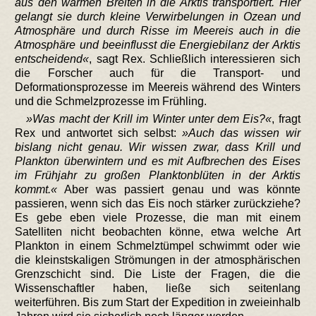
aus den warmen Breiten in die Arktis transportiert. Hier
gelangt sie durch kleine Verwirbelungen in Ozean und
Atmosphäre und durch Risse im Meereis auch in die
Atmosphäre und beeinflusst die Energiebilanz der Arktis
entscheidend
, sagt Rex. Schließlich interessieren sich
die Forscher auch für die Transport- und
Deformationsprozesse im Meereis während des Winters
und die Schmelzprozesse im Frühling.
Was macht der Krill im Winter unter dem Eis?
, fragt
Rex und antwortet sich selbst:
Auch das wissen wir
bislang nicht genau. Wir wissen zwar, dass Krill und
Plankton überwintern und es mit Aufbrechen des Eises
im Frühjahr zu großen Planktonblüten in der Arktis
kommt.
Aber was passiert genau und was könnte
passieren, wenn sich das Eis noch stärker zurückziehe?
Es gebe eben viele Prozesse, die man mit einem
Satelliten nicht beobachten könne, etwa welche Art
Plankton in einem Schmelztümpel schwimmt oder wie
die kleinstskaligen Strömungen in der atmosphärischen
Grenzschicht sind. Die Liste der Fragen, die die
Wissenschaftler haben, ließe sich seitenlang
weiterführen. Bis zum Start der Expedition in zweieinhalb