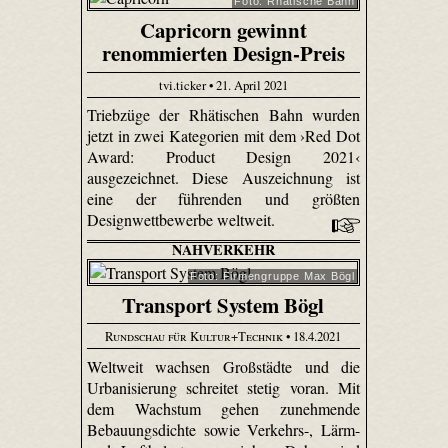
Foto: Rhätische Bahn
Capricorn gewinnt
renommierten Design-Preis
tvi.ticker • 21. April 2021
Triebzüge der Rhätischen Bahn wurden
jetzt in zwei Kategorien mit dem ›Red Dot
Award: Product Design 2021‹
ausgezeichnet. Diese Auszeichnung ist
eine der führenden und größten
Designwettbewerbe weltweit.
NAHVERKEHR
Foto: Firmengruppe Max Bögl
Transport System Bögl
Rundschau für Kultur+Technik
• 18.4.2021
Weltweit wachsen Großstädte und die
Urbanisierung schreitet stetig voran. Mit
dem Wachstum gehen zunehmende
Bebauungsdichte sowie Verkehrs-, Lärm-