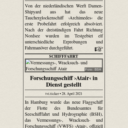
Von der niederländischen Werft Damen-
Shipyard aus hat das neue
Taucherglockenschiff ›Archimedes‹ die
erste Probefahrt erfolgreich absolviert.
Nach der dreistündigen Fahrt Richtung
Nordsee wurden im Testgebiet elf
unterschiedliche Erprobungen und
Fahrmanöver durchgeführt.
SCHIFFFAHRT
Foto: BSH
Forschungsschiff ›Atair‹ in
Dienst gestellt
tvi.ticker • 28. April 2021
In Hamburg wurde das neue Flaggschiff
der Flotte des Bundesamtes für
Seeschifffahrt und Hydrographie (BSH),
das Vermessungs-, Wracksuch- und
Forschungsschiff (VWFS) ›Atair‹, offiziell