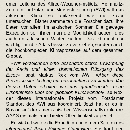
unter Leitung des Alfred-Wegener-Instituts, Helmholtz-
Zentrum für Polar- und Meeresforschung (AWI) will das
arktische Klima so umfassend wie nie zuvor
untersuchen. Bisher sammelten die Forscher dazu ihre
Daten vor allem im arktischen Sommer. Die gewagte
Expedition soll ihnen nun die Möglichkeit geben, dies
auch im arktischen Winter zu tun. Das ist nicht nur
wichtig, um die Arktis besser zu verstehen, sondern auch
die hochkomplexen Klimaprozesse auf dem gesamten
Globus.
Wir verzeichnen eine besonders starke Erwärmung
der Arktis und einen dramatischen Rückgang des
Eises
, sagt Markus Rex vom AWI.
Aber diese
Prozesse sind bislang nur unzureichend verstanden. Von
diesen Daten erhoffen wir uns grundlegende neue
Erkenntnisse über den globalen Klimawandel
, so Rex,
der dieses internationale Projekt vom Potsdamer
Standort des AWI aus koordiniert. Jetzt hat er es in
Boston auf der amerikanischen Wissenschaftskonferenz
AAAS erstmals einer breiten Öffentlichkeit vorgestellt.
Entwickelt wurde die Expedition unter dem Schirm des
International Arctic Science Committee
. Sie trägt den