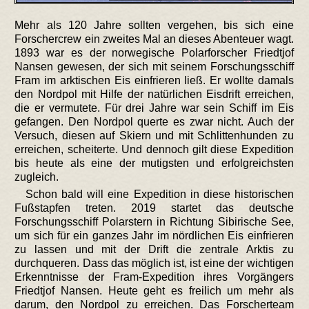
Mehr als 120 Jahre sollten vergehen, bis sich eine
Forschercrew ein zweites Mal an dieses Abenteuer wagt.
1893 war es der norwegische Polarforscher Friedtjof
Nansen gewesen, der sich mit seinem Forschungsschiff
Fram im arktischen Eis einfrieren ließ. Er wollte damals
den Nordpol mit Hilfe der natürlichen Eisdrift erreichen,
die er vermutete. Für drei Jahre war sein Schiff im Eis
gefangen. Den Nordpol querte es zwar nicht. Auch der
Versuch, diesen auf Skiern und mit Schlittenhunden zu
erreichen, scheiterte. Und dennoch gilt diese Expedition
bis heute als eine der mutigsten und erfolgreichsten
zugleich.
Schon bald will eine Expedition in diese historischen
Fußstapfen treten. 2019 startet das deutsche
Forschungsschiff Polarstern in Richtung Sibirische See,
um sich für ein ganzes Jahr im nördlichen Eis einfrieren
zu lassen und mit der Drift die zentrale Arktis zu
durchqueren. Dass das möglich ist, ist eine der wichtigen
Erkenntnisse der Fram-Expedition ihres Vorgängers
Friedtjof Nansen. Heute geht es freilich um mehr als
darum, den Nordpol zu erreichen. Das Forscherteam