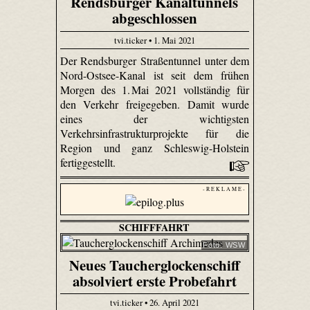
Rendsburger Kanaltunnels
abgeschlossen
tvi.ticker • 1. Mai 2021
Der Rendsburger Straßentunnel unter dem
Nord-Ostsee-Kanal ist seit dem frühen
Morgen des 1. Mai 2021 vollständig für
den Verkehr freigegeben. Damit wurde
eines der wichtigsten
Verkehrsinfrastrukturprojekte für die
Region und ganz Schleswig-Holstein
fertiggestellt.
- R E K L A M E -
SCHIFFFAHRT
Foto: WSW
Neues Taucherglockenschiff
absolviert erste Probefahrt
tvi.ticker • 26. April 2021