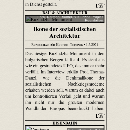
in Dienst gestellt.
BAU & ARCHITEKTUR
Foto: Darmon Richter/Buzludzha Project
Foundation
Ikone der sozialistischen
Architektur
Rundschau für Kultur+Technik
• 1.5.2021
Das riesige Buzludzha-Monument in den
bulgarischen Bergen fällt auf. Es sieht aus
wie ein gestrandetes UFO, das immer mehr
verfällt. Im Interview erklärt Prof. Thomas
Danzl, wie die Denkmalikone der
sozialistischen Nachkriegsmoderne
erhalten werden soll, warum es dabei auch
um kontrollierten Verfall geht und warum
ihn nicht nur die größten modernen
Wandbilder Europas beeindruckt haben.
EISENBAHN