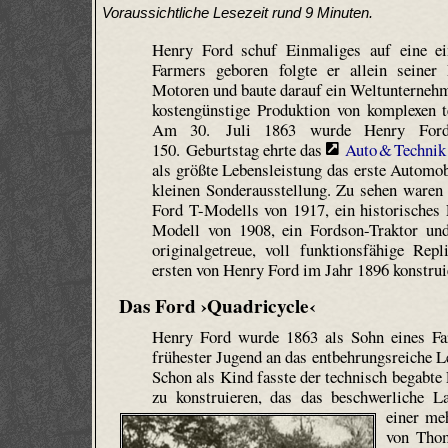
Voraussichtliche Lesezeit rund 9 Minuten.
Henry Ford schuf Einmaliges auf eine e
Farmers geboren folgte er allein seiner
Motoren und baute darauf ein Weltunternehm
kostengünstige Produktion von komplexen 
Am 30. Juli 1863 wurde Henry Ford 
150. Geburtstag ehrte das
Auto & Techni
als größte Lebensleistung das erste Automob
kleinen Sonderausstellung. Zu sehen waren 
Ford T-Modells von 1917, ein historisches 
Modell von 1908, ein Fordson-Traktor und
originalgetreue, voll funktionsfähige Rep
ersten von Henry Ford im Jahr 1896 konstru
Das Ford ›Quadricycle‹
Henry Ford wurde 1863 als Sohn eines Fa
frühester Jugend an das entbehrungsreiche 
Schon als Kind fasste der technisch begabte
zu konstruieren, das das beschwerliche La
einer me
von Thom