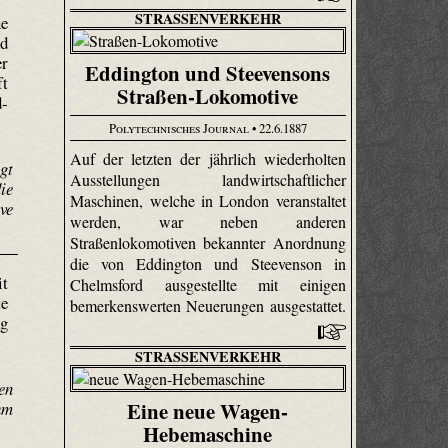
STRASSENVERKEHR
ne
nd
er
Eddington und Steevensons
ft
Straßen-Lokomotive
d-
Polytechnisches Journal
• 22.6.1887
Auf der letzten der jährlich wiederholten
gt
Ausstellungen landwirtschaftlicher
ie
Maschinen, welche in London veranstaltet
ve
werden, war neben anderen
Straßenlokomotiven bekannter Anordnung
die von Eddington und Steevenson in
it
Chelmsford ausgestellte mit einigen
te
bemerkenswerten Neuerungen ausgestattet.
ng
STRASSENVERKEHR
en
Eine neue Wagen-
um
Hebemaschine