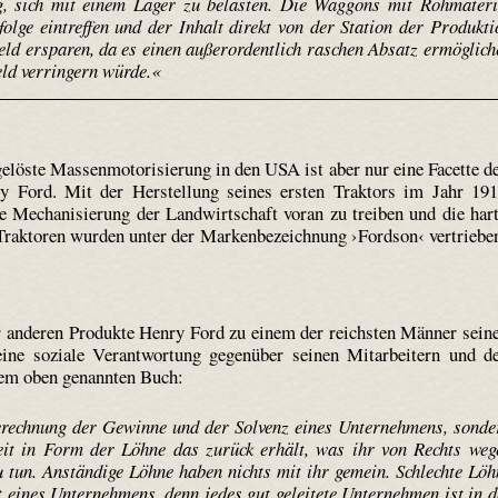
g, sich mit einem Lager zu belasten. Die Waggons mit Rohmateri
olge eintreffen und der Inhalt direkt von der Station der Produkti
eld ersparen, da es einen außerordentlich raschen Absatz ermöglich
eld verringern würde.«
elöste Massenmotorisierung in den USA ist aber nur eine Facette d
ry Ford. Mit der Herstellung seines ersten Traktors im Jahr 19
ie Mechanisierung der Landwirtschaft voran zu treiben und die har
 Traktoren wurden unter der Markenbezeichnung ›Fordson‹ vertriebe
 anderen Produkte Henry Ford zu einem der reichsten Männer sein
eine soziale Verantwortung gegenüber seinen Mitarbeitern und d
 dem oben genannten Buch:
erechnung der Gewinne und der Solvenz eines Unternehmens, sonde
eit in Form der Löhne das zurück erhält, was ihr von Rechts weg
u tun. Anständige Löhne haben nichts mit ihr gemein. Schlechte Löh
t eines Unternehmens, denn jedes gut geleitete Unternehmen ist in d