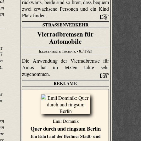
al
rückwärts, beide sind so breit, dass bequem
on
zwei erwachsene Personen und ein Kind
en
Platz finden.
STRASSENVERKEHR
Vierradbremsen für
Automobile
er
Illustrierte Technik
• 8.7.1925
17
te
Die Anwendung der Vierradbremse für
n,
Autos hat im letzten Jahre sehr
zugenommen.
REKLAME
er
er
rn
Emil Dominik
en
Quer durch und ringsum Berlin
ne
Ein Fahrt auf der Berliner Stadt- und
er