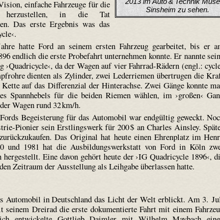
2013 im Auto & Technik Mus
 Vision, einfache Fahrzeuge für die
Sinsheim zu sehen.
 herzustellen, in die Tat
en. Das erste Ergebnis was das
cle‹.
ahre hatte Ford an seinem ersten Fahrzeug gearbeitet, bis er 
896 endlich die erste Probefahrt unternehmen konnte. Er nannte sei
 ›Quadricycle‹, da der Wagen auf vier Fahrrad-Rädern (engl.: cycl
pfrohre dienten als Zylinder, zwei Lederriemen übertrugen die Kra
 Kette auf das Differenzial der Hinterachse. Zwei Gänge konnte m
des Spannhebels für die beiden Riemen wählen, im ›großen‹ Ga
 der Wagen rund 32 km/h.
Fords Begeisterung für das Automobil war endgültig geweckt. No
trie-Pionier sein Erstlingswerk für 200 $ an Charles Ainsley. Spät
zurückzukaufen. Das Original hat heute einen Ehrenplatz im Hen
 und 1981 hat die Ausbildungswerkstatt von Ford in Köln zw
 hergestellt. Eine davon gehört heute der ›IG Quadricycle 1896‹, d
en Zeitraum der Ausstellung als Leihgabe überlassen hatte.
s Automobil in Deutschland das Licht der Welt erblickt. Am 3. Ju
 seinem Dreirad die erste dokumentierte Fahrt mit einem Fahrze
leich entwickelte Gottlieb Daimler mit Wilhelm Maybach ein