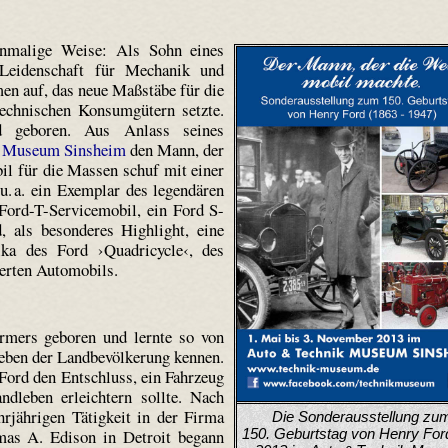
inmalige Weise: Als Sohn eines
 Leidenschaft für Mechanik und
en auf, das neue Maßstäbe für die
technischen Konsumgütern setzte.
geboren. Aus Anlass seines
k Museum Sinsheim
den Mann, der
il für die Massen schuf mit einer
u. a. ein Exemplar des legendären
Ford-T-Servicemobil, ein Ford S-
, als besonderes Highlight, eine
lika des Ford ›Quadricycle‹, des
ierten Automobils.
rmers geboren und lernte so von
Leben der Landbevölkerung kennen.
 Ford den Entschluss, ein Fahrzeug
ndleben erleichtern sollte.
Nach
hrjährigen Tätigkeit in der Firma
Die Sonderausstellung zu
as A. Edison in Detroit begann
150. Geburtstag von Henry For