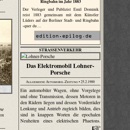
Ringbahn im Jahr 1883
Der Verleger und Publizist Emil Dominik
reist 1883 gemeinsam mit dem Künstler
Lüders auf der Berliner Stadt- und Ringbahn
›quer du …
STRASSENVERKEHR
Das Elektromobil Lohner-
Porsche
Allgemeine Automobil-Zeitung
• 25.2.1900
Ein automobiler Wagen, ohne Vorgelege
und ohne Transmission, dessen Motoren in
den Rädern liegen und dessen Vorderräder
Lenkung und Antrieb zugleich bilden, dies
ne
sind in knappen Worten die epochalen
en
Neuheiten eines elektrischen Phaetons.