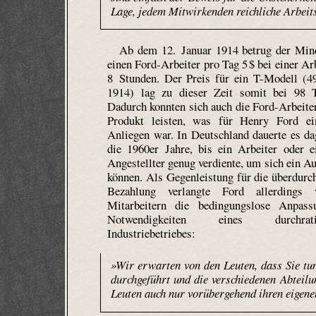
Lage, jedem Mitwirkenden reichliche Arbeits
Ab dem 12. Januar 1914 betrug der Mind
einen Ford-Arbeiter pro Tag 5 $ bei einer Ar
8 Stunden. Der Preis für ein T-Modell (4
1914) lag zu dieser Zeit somit bei 98 T
Dadurch konnten sich auch die Ford-Arbeiter
Produkt leisten, was für Henry Ford ei
Anliegen war. In Deutschland dauerte es da
die 1960er Jahre, bis ein Arbeiter oder e
Angestellter genug verdiente, um sich ein Au
können. Als Gegenleistung für die überdurch
Bezahlung verlangte Ford allerdings 
Mitarbeitern die bedingungslose Anpas
Notwendigkeiten eines durchration
Industriebetriebes:
»Wir erwarten von den Leuten, dass Sie tun
durchgeführt und die verschiedenen Abteilun
Leuten auch nur vorübergehend ihren eigene