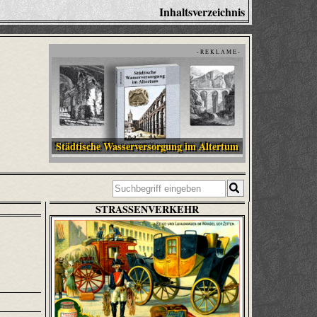
Inhaltsverzeichnis
- R E K L A M E -
Städtische Wasserversorgung im Altertum
STRASSENVERKEHR