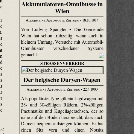
im
Akkumulatoren-Omnibusse in
ie
Wien
er
Allgemeine Automobil-Zeitung
• 18.10.1914
ie
Von Ludwig Spängler • Die Gemeinde
t,
Wien hat schon frühzeitig, wenn auch in
lt
kleinem Umfang, Versuche mit Automobil-
me
Omnibussen verschiedener Systeme
nt
gemacht.
on
nd
STRASSENVERKEHR
ie
is
Der belgische Duryen-Wagen
s
it
Allgemeine Automobil-Zeitung
• 22.4.1900
ür
er
Als populärste Type gilt ein Jagdwagen mit
ts
28- und 30-zölligen Rädern, 2¾-zölligen
de
Pneumatiks und Kugellagerachsen, der so
nahe auf den Boden herabreicht, dass auch
Damen bequem aufsteigen können. Er hat
rt
einen Sitz vorn und einen Notsitz