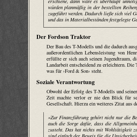
erschiene, dann wäre es überhaupt unnöti
würden planmäßig in der bestellten Reihenf
zugeführt werden. Dadurch ließe sich viel G
und das in Materialbeständen festgelegte G
Der Fordson Traktor
Der Bau des T-Modells und die dadurch ausg
außerordentlichen Lebensleistung von Hen
erfüllte er sich auch seinen Jugendtraum, d
Landarbeit entscheidend zu erleichtern. Die
was für ›Ford & Son‹ steht.
Soziale Verantwortung
Obwohl der Erfolg des T-Modells und seiner
Zeit machte verlor er nie den Blick für s
Gesellschaft. Hierzu ein weiteres Zitat aus
»Zur Finanzführung gehört nicht nur die B
auch die Sorge dafür, dass die Allgemeinh
zusteht. Das hat nichts mit Wohltätigkeit z
sind einfach der Beweis für die Unsicherhei