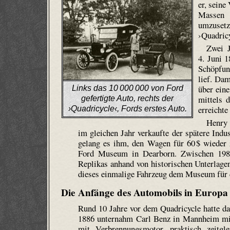
er, seine
Massen
umzusetz
›Quadricy
Zwei J
4. Juni 1
Schöpfung
lief. Dam
über eine
Links das 10 000 000 von Ford
mittels 
gefertigte Auto, rechts der
erreichte
›Quadricycle‹, Fords erstes Auto.
Henry 
im gleichen Jahr verkaufte der spätere Indus
gelang es ihm, den Wagen für 60 $ wieder 
Ford Museum in Dearborn. Zwischen 1980
Replikas anhand von historischen Unterlagen
dieses einmalige Fahrzeug dem Museum für d
Die Anfänge des Automobils in Europa
Rund 10 Jahre vor dem Quadricycle hatte da
1886 unternahm Carl Benz in Mannheim mit
mit Verbrennungsmotor, praktisch zeitg