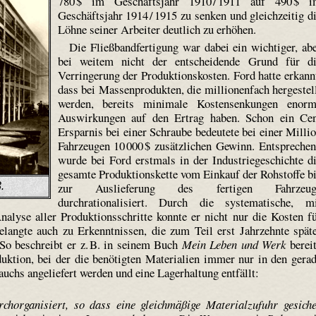
780 $ im Geschäftsjahr 1910 / 1911 auf 490 $ 
Geschäftsjahr 1914 / 1915 zu senken und gleichzeitig d
Löhne seiner Arbeiter deutlich zu erhöhen.
Die Fließbandfertigung war dabei ein wichtiger, ab
bei weitem nicht der entscheidende Grund für d
Verringerung der Produktionskosten. Ford hatte erkann
dass bei Massenprodukten, die millionenfach hergestel
werden, bereits minimale Kostensenkungen enor
Auswirkungen auf den Ertrag haben. Schon ein Ce
Ersparnis bei einer Schraube bedeutete bei einer Milli
Fahrzeugen 10 000 $ zusätzlichen Gewinn. Entspreche
wurde bei Ford erstmals in der Industriegeschichte d
gesamte Produktionskette vom Einkauf der Rohstoffe b
zur Auslieferung des fertigen Fahrzeug
.
durchrationalisiert. Durch die systematische, m
nalyse aller Produktionsschritte konnte er nicht nur die Kosten f
elangte auch zu Erkenntnissen, die zum Teil erst Jahrzehnte spät
 So beschreibt er z. B. in seinem Buch
Mein Leben und Werk
berei
uktion, bei der die benötigten Materialien immer nur in den gera
chs angeliefert werden und eine Lagerhaltung entfällt:
chorganisiert, so dass eine gleichmäßige Materialzufuhr gesiche