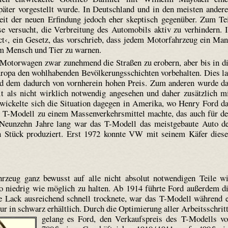
päter vorgestellt wurde. In Deutschland und in den meisten ander
eit der neuen Erfindung jedoch eher skeptisch gegenüber. Zum Te
 versucht, die Verbreitung des Automobils aktiv zu verhindern. 
Act‹, ein Gesetz, das vorschrieb, dass jedem Motorfahrzeug ein Ma
um Mensch und Tier zu warnen.
Motorwagen zwar zunehmend die Straßen zu erobern, aber bis in d
ropa den wohlhabenden Bevölkerungsschichten vorbehalten. Dies l
nd dem dadurch von vornherein hohen Preis. Zum anderen wurde d
t als nicht wirklich notwendig angesehen und daher zusätzlich m
wickelte sich die Situation dagegen in Amerika, wo Henry Ford d
 T-Modell zu einem Massenverkehrsmittel machte, das auch für d
. Neunzehn Jahre lang war das T-Modell das meistgebaute Auto d
 Stück produziert. Erst 1972 konnte VW mit seinem Käfer dies
hrzeug ganz bewusst auf alle nicht absolut notwendigen Teile w
o niedrig wie möglich zu halten. Ab 1914 führte Ford außerdem d
e Lack ausreichend schnell trocknete, war das T-Modell während 
ur in schwarz erhältlich.
Durch die Optimierung aller Arbeitsschrit
gelang es Ford, den Verkaufspreis des T-Modells v