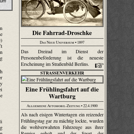
eum
am
Die Fahrrad-Droschke
ne
e)
Das Neue Universum
• 1897
ft
Das Dreirad im Dienst der
an
Personenbeförderung ist die neueste
ng
Erscheinung im Straßenbild Berlins.
ch
STRASSENVERKEHR
er
ry
Eine Frühlingsfahrt auf die
ei
Wartburg
ie
Allgemeine Automobil-Zeitung
• 22.4.1900
Als nach eisigen Wintertagen ein reizender
Frühlingstag gar zu mächtig lockte, wurden
li
ug
die wohlverwahrten Fahrzeuge aus ihrer
en
Remise geholt und der Sport der