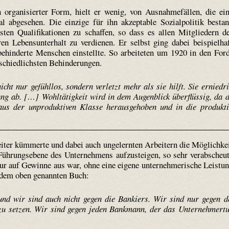
n organisierter Form, hielt er wenig, von Ausnahmefällen, die ei
l abgesehen. Die einzige für ihn akzeptable Sozialpolitik besta
hsten Qualifikationen zu schaffen, so dass es allen Mitgliedern d
en Lebensunterhalt zu verdienen. Er selbst ging dabei beispielha
 behinderte Menschen einstellte. So arbeiteten um 1920 in den For
schiedlichsten Behinderungen.
cht nur gefühllos, sondern verletzt mehr als sie hilft. Sie erniedri
ng ab. […] Wohltätigkeit wird in dem Augenblick überflüssig, da d
aus der unproduktiven Klasse herausgehoben und in die produkti
iter kümmerte und dabei auch ungelernten Arbeitern die Möglichke
e Führungsebene des Unternehmens aufzusteigen, so sehr verabscheu
 nur auf Gewinne aus war, ohne eine eigene unternehmerische Leistu
s dem oben genannten Buch:
und wir sind auch nicht gegen die Bankiers. Wir sind nur gegen d
 zu setzen. Wir sind gegen jeden Bankmann, der das Unternehmert