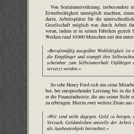
Von Sozialunterstützung, insbesondere i
Erwerbstätigkeit unmöglich machten, einma
darin, Arbeitsplätze für die unterschiedlic
Gesellschaft möglich war, durch Arbeit ihr
voran, indem er in seinen Fabriken gezielt
Werken rund 10 000 Menschen mit den unter
»Berufsmäßig ausgeübte Wohltätigkeit ist ni
die Empfänger und stumpft ihre Selbstachtu
scheinbar zum Selbstunterhalt Unfähigen 
versetzt werden.«
So sehr Henry Ford sich um seine Mitarbe
bot, bei entsprechender Leistung bis in di
er die Finanzindustrie, die aus seiner Sicht
zu erbringen. Hierzu zwei weitere Zitate au
»Wir sind nicht dagegen, Geld zu borgen, 
Versuch, Geldanleihen anstelle der Arbeit
als Ausbeuteobjekt betrachtet.«