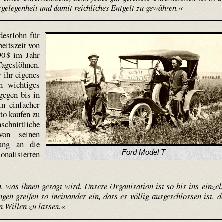
gelegenheit und damit reichliches Entgelt zu gewähren.«
estlohn für
beitszeit von
90 $ im Jahr
ageslöhnen.
 ihr eigenes
n wichtiges
gegen bis in
in einfacher
to kaufen zu
schnittliche
von seinen
sung an die
Ford Model T
alisierten
, was ihnen gesagt wird. Unsere Organisation ist so bis ins einzel
gen greifen so ineinander ein, dass es völlig ausgeschlossen ist, d
n Willen zu lassen.«