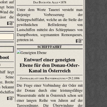
ofort auf
Das Buch für Alle
• 1878
ingt beim
Unter dem Worte Tauerei versteht man
 Wind die
diejenige Verbesserung der
ässt die
Schleppschifffahrt, welche an die Stelle der
gewöhnlichen Beförderung von
Lastschiffen mittelst des Schlepptaues von
Dampfbooten, sogenannten Remorqueurs,
getreten ist.
SCHIFFFAHRT
boot
Entwurf einer geneigten
Ebene für den Donau-Oder-
3
Kanal in Österreich
iff liegt
s. Seine
Zentralblatt der Bauverwaltung
• 29.2.1896
e, Breite
Die Frage einer Verbindung der Oder mit
s bekannt
der Donau durch eine leistungsfähige
schiffen
Wasserstraße steht in Österreich schon seit
einer langen Reihe von Jahren auf der
Tagesordnung. Die Überwindung der