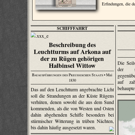
Erfindungen, die d
SCHIFFFAHRT
Beschreibung des
Leuchtturms auf Arkona auf
der zu Rügen gehörigen
Die Seils
Halbinsel Wittow
der sei
Bauausführungen des Preußischen Staats
• Mai
gegenübe
1830
auf zah
behaupte
Das auf den Leuchtturm angebrachte Licht
soll die Strandungen an der Küste Rügens
verhüten, denen sowohl die aus dem Sund
kommenden, als die von Westen und Osten
dahin abgehenden Schiffe besonders bei
stürmischer Witterung in trüben Nächten,
bis dahin häufig ausgesetzt waren.