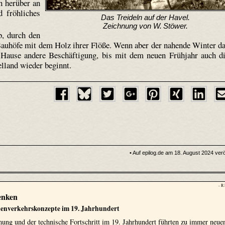
n herüber an
 fröhliches
Das Treideln auf der Havel.
Zeichnung von W. Stöwer.
b, durch den
 Bauhöfe mit dem Holz ihrer Flöße. Wenn aber der nahende Winter d
u Hause andere Beschäftigung, bis mit dem neuen Frühjahr auch d
elland wieder beginnt.
• Auf epilog.de am 18. August 2024 veröf
- R
enken
nenverkehrskonzepte im 19. Jahrhundert
ng und der technische Fortschritt im 19. Jahrhundert führten zu immer neue