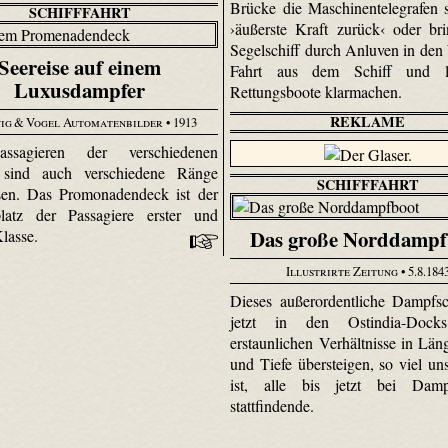
Brücke die Maschinentelegrafen s
SCHIFFFAHRT
›äußerste Kraft zurück‹ oder br
Segelschiff durch Anluven in den
Seereise auf einem
Fahrt aus dem Schiff und l
Luxusdampfer
Rettungsboote klarmachen.
REKLAME
ig & Vogel Automatenbilder
• 1913
ssagieren der verschiedenen
 sind auch verschiedene Ränge
SCHIFFFAHRT
sen. Das Promonadendeck ist der
latz der Passagiere erster und
Das große Norddampf
Klasse.
Illustrirte Zeitung
• 5.8.184
Dieses außerordentliche Dampfsch
jetzt in den Ostindia-Dock
erstaunlichen Verhältnisse in Läng
und Tiefe übersteigen, so viel un
ist, alle bis jetzt bei Dampf
stattfindende.