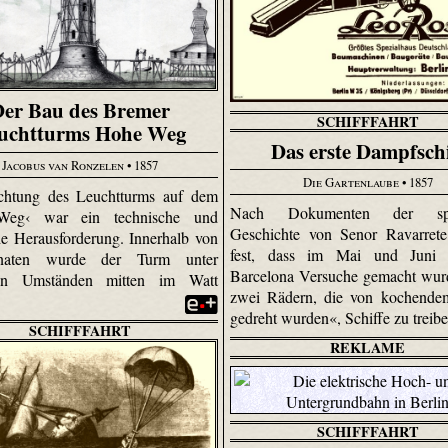
er Bau des Bremer
SCHIFFFAHRT
uchtturms Hohe Weg
Das erste Dampfschi
Jacobus van Ronzelen
• 1857
Die Gartenlaube
• 1857
ichtung des Leuchtturms auf dem
Nach Dokumenten der spa
Weg‹ war ein technische und
Geschichte von Senor Ravarrete
che Herausforderung. Innerhalb von
fest, dass im Mai und Juni
aten wurde der Turm unter
Barcelona Versuche gemacht wur
ten Umständen mitten im Watt
zwei Rädern, die von kochende
gedreht wurden«, Schiffe zu treib
SCHIFFFAHRT
REKLAME
SCHIFFFAHRT