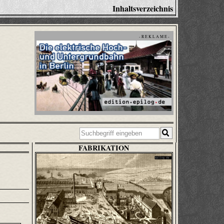
Inhaltsverzeichnis
- R E K L A M E -
FABRIKATION