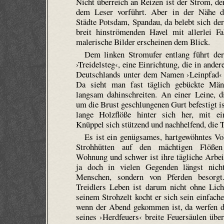
Nicht überreich an Reizen ist der Strom, de
dem Leser vorführt. Aber in der Nähe d
Städte Potsdam, Spandau, da belebt sich der
breit hin­strömenden Havel mit allerlei F
malerische Bilder erscheinen dem Blick.
Dem linken Stromufer entlang führt der
›Treidel­steg‹, eine Einrichtung, die in and
Deutschlands unter dem Namen ›Leinpfad‹ 
Da sieht man fast täglich gebückte Männ
langsam dahinschreiten. An einer Leine, 
um die Brust geschlungenen Gurt befestigt is
lange Holzflöße hinter sich her, mit e
Knüppel sich stützend und nachhelfend, die T
Es ist ein genügsames, hart­gewöhntes Vo
Strohhütten auf den mächtigen Flößen
Wohnung und schwer ist ihre tägliche Arbei
ja doch in vielen Gegenden längst nic
Menschen, sondern von Pferden besorg
Treidlers Leben ist darum nicht ohne Lich
seinem Strohzelt kocht er sich sein einfach
wenn der Abend gekommen ist, da werfen 
seines ›Herdfeuers‹ breite Feuersäulen über