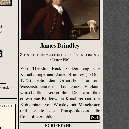
as
ie
James Brindley
Zeitschrift für Architektur und Ingenieurwesen
• Januar 1900
Von Theodor Beck • Der englische
Kanalbauingenieur James Brindley (1716 –
1772) legte den Grundstein für ein
Wasserstraßennetz, das ganz England
fentlicht
wirtschaftlich verknüpfte. Der von ihm
entworfene Bridge­water-Kanal verband die
Kohleminen von Worsley mit Manchester
 E K L A M E -
und senkte die Transportkosten für
Rohstoffe erheblich.
SCHIFFFAHRT
n