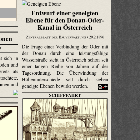
Entwurf einer geneigten
Ebene für den Donau-Oder-
Kanal in Österreich
ionen
Zentralblatt der Bauverwaltung
• 29.2.1896
Die Frage einer Verbindung der Oder mit
2
der Donau durch eine leistungsfähige
 sich in
Wasserstraße steht in Österreich schon seit
hoden und
einer langen Reihe von Jahren auf der
eits als
Tagesordnung. Die Überwindung der
achtete,
Höhenunterschiede soll durch sieben
ommen und
geneigte Ebenen bewirkt werden.
SCHIFFFAHRT