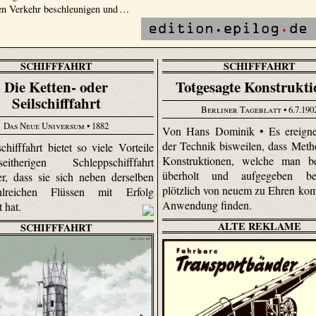
en Verkehr beschleunigen und …
SCHIFFFAHRT
SCHIFFFAHRT
Die Ketten- oder
Totgesagte Konstrukt
Seilschifffahrt
Berliner Tageblatt
• 6.7.190
Das Neue Universum
• 1882
Von Hans Dominik • Es ereignet
der Technik bisweilen, dass Met
chifffahrt bietet so viele Vorteile
Konstruktionen, welche man ber
therigen Schleppschifffahrt
überholt und aufgegeben betr
r, dass sie sich neben derselben
plötzlich von neuem zu Ehren k
lreichen Flüssen mit Erfolg
Anwendung finden.
t hat.
ALTE REKLAME
SCHIFFFAHRT