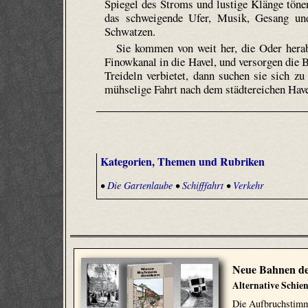
Spiegel des Stroms und lustige Klänge töne
das schweigende Ufer, Musik, Gesang und
Schwatzen.
Sie kommen von weit her, die Oder hera
Finowkanal in die Havel, und versorgen die
Treideln verbietet, dann suchen sie sich z
mühselige Fahrt nach dem städte­reichen Hav
Kategorien, Themen und Rubriken
•
Die Gartenlaube
•
Schifffahrt
•
Verkehr
Neue Bahnen d
Alternative Schie
Die Aufbruchstimmu