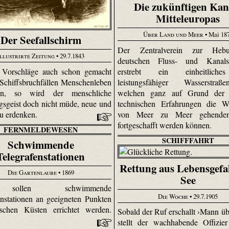
Die zukünftigen Kan
Mitteleuropas
Über Land und Meer
• Mai 18
Der Seefallschirm
Der Zentralverein zur Heb
Illustrirte Zeitung
• 29.7.1843
deutschen Fluss- und Kanalsch
erstrebt ein einheitlich
e Vorschläge auch schon gemacht
leistungsfähiger Wasserstra
i Schiffsbruchfällen Menschenleben
welchen ganz auf Grund der 
en, so wird der menschliche
technischen Erfahrungen die W
gsgeist doch nicht müde, neue und
von Meer zu Meer gehenden
zu erdenken.
fortgeschafft werden können.
FERNMELDEWESEN
SCHIFFFAHRT
Schwimmende
Telegrafenstationen
Rettung aus Lebensgefa
Die Gartenlaube
• 1869
See
ollen schwimmende
Die Woche
• 29.7.1905
enstationen an geeigneten Punkten
ischen Küsten errichtet werden.
Sobald der Ruf erschallt ›Mann üb
stellt der wachhabende Offizie