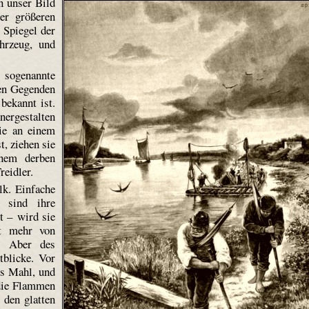
n unser Bild
er größeren
 Spiegel der
ahrzeug, und
 sogenannte
eren Gegenden
bekannt ist.
ergestalten
die an einem
t, ziehen sie
inem derben
reidler.
lk. Einfache
 sind ihre
t – wird sie
ht mehr von
t. Aber des
tblicke. Vor
es Mahl, und
die Flammen
 den glatten