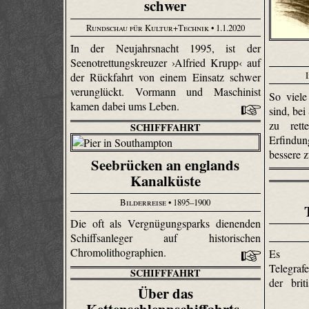
schwer
Rundschau für Kultur+Technik
• 1.1.2020
In der Neujahrsnacht 1995, ist der
Seenotrettungskreuzer ›Alfried Krupp‹ auf
der Rückfahrt von einem Einsatz schwer
verunglückt. Vormann und Maschinist
So viel
kamen dabei ums Leben.
sind, be
zu rett
SCHIFFFAHRT
Erfindun
bessere 
Seebrücken an englands
Kanalküste
Bilderreise
• 1895–1900
Die oft als Vergnügungsparks dienenden
Schiffsanleger auf historischen
Chromolithographien.
Es s
Telegraf
SCHIFFFAHRT
der brit
Über das
Kettenschleppschiffahrts-