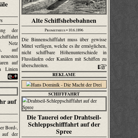
äle
Alte Schiffshebebahnen
78
ung der
Prometheus
• 10.6.1896
ifffahrt
Die Binnenschifffahrt muss über gewisse
es Netz
Mittel verfügen, welche es ihr ermöglichen,
ßen, auf
nicht schiffbare Höhenunterschiede in
neuesten
Flussläufen oder Kanälen mit Schiffen zu
aren auf
überschreiten.
 Linien
REKLAME
SCHIFFFAHRT
hr auf
Die Tauerei oder Drahtseil-
Schleppschifffahrt auf der
er Bord‹,
Spree
r auf der