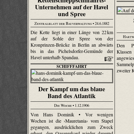
Unternehmen auf der Havel
und Spree
Zentralblatt der Bauverwaltung
• 24.6.1882
Die Kette liegt in einer Länge von 22 km
Hartw
auf der Sohle der Spree von der
Kronprinzen-Brücke in Berlin an abwärts
Den Pa
bis in das Pichelsdorfer-Gemünde der
Klassen
Havel unterhalb Spandau.
angewie
Sammelp
SCHIFFFAHRT
zweiter 
Der Kampf um das blaue
Band des Atlantik
Die Woche
• 1.12.1906
Von Hans Dominik • Vor wenigen
Wochen ist die ›Mauretania‹ vom Stapel
gegangen, ausdrücklichen zum Zweck
erbaut, den Ozeanrekord wieder dauernd