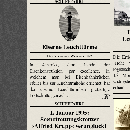
SCHIFFFAHRT
D
Le
Eiserne Leuchttürme
Der Stein der Weisen
• 1892
Die Err
›Hohe 
In Amerika, dem Lande der
logistis
Eisenkonstruktion par excellence, in
15 Mon
welchem man bei Eisenbahnbrücken
widrigs
Pfeiler bis zur Kirchturmhöhe errichtet, hat
erbaut.
der eiserne Leuchtturmbau großartige
Fortschritte gemacht.
SCHIFFFAHRT
1. Januar 1995:
Seenotrettungskreuzer
›Alfried Krupp‹ verunglückt