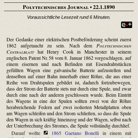
Polytechnisches Journal
• 22.1.1890
Voraussichtliche Lesezeit rund 6 Minuten.
Der Gedanke einer elektrischen Postbeförderung scheint zuerst
1862 aufgetaucht zu sein. Nach dem
Polytechnischen
Central­blatt
hat Henry Cook in Manchester in seinem
englischen Patent Nr. 58 vom 8. Januar 1862 vorgeschlagen, auf
einem eisernen und nach Befinden mit Eisendrahtstücken
gefüllten Wagen eine galvanische Batterie aufzustellen und
denselben auf einer Bahn innerhalb einer Röhre, die aus einer
Reihe von Drahtspulen gebildet ist, dadurch fortzubewegen,
dass der Strom der Batterie stets nur durch eine Spule, und zwar
durch eine nach der anderen geschlossen wurde. Beim Eintritt
des Wagens in eine der Spulen sollten zwei von der Röhre
herabreichende Federn auf zwei isolierten Metallplatten oben
am Wagen schleifen und den Strom schließen, so dass die Spule
den Wagen in sich kräftig hineinzog und der Wagen, selbst nach
der Unterbrechung des Stromes, die Spule vollständig durchlief.
Darauf wollte
1865 Gaetano Bonelli
in einem mit