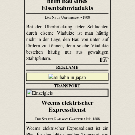
beim Bau eines
Eisenbahnviadukts
Das Neue Universum
• 1900
Bei der Überbrückung tiefer Schluchten
durch eiserne Viadukte ist man häufig
nicht in der Lage, den Bau von unten auf
fördern zu können, denn solche Viadukte
bestehen häufig nur aus gewaltigen
Stahlpfeilern.
REKLAME
TRANSPORT
Weems elektrischer
Expressdienst
The Street Railway Gazette
• Juli 1888
Weems elektrischer Expressdienst ist ein
Plan für den blitzschnellen Transport von