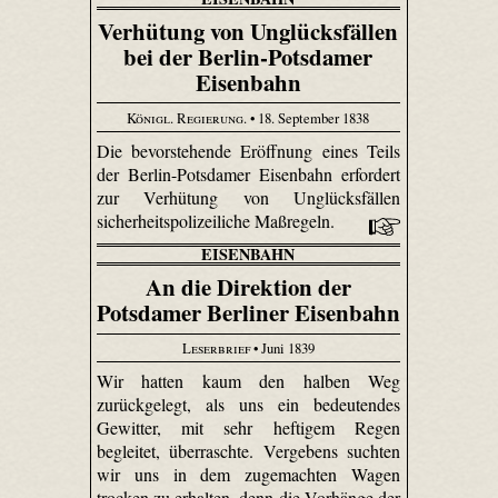
Verhütung von Unglücksfällen
bei der Berlin-Potsdamer
Eisenbahn
Königl. Regierung.
• 18. September 1838
Die bevorstehende Eröffnung eines Teils
der Berlin-Potsdamer Eisenbahn erfordert
zur Verhütung von Unglücksfällen
sicherheitspolizeiliche Maßregeln.
EISENBAHN
An die Direktion der
Potsdamer Berliner Eisenbahn
Leserbrief
• Juni 1839
Wir hatten kaum den halben Weg
zurückgelegt, als uns ein bedeutendes
Gewitter, mit sehr heftigem Regen
begleitet, überraschte. Vergebens suchten
wir uns in dem zugemachten Wagen
trocken zu erhalten, denn die Vorhänge der