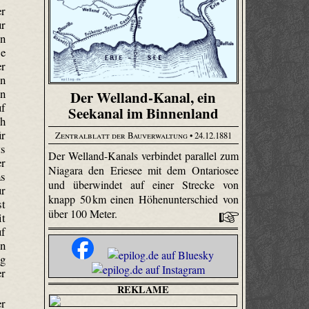
er
ur
en
se
er
en
en
Der Welland-Kanal, ein
uf
Seekanal im Binnenland
ch
ür
Zentralblatt der Bauverwaltung
• 24.12.1881
ts
Der Welland-Kanals verbindet parallel zum
er
Niagara den Eriesee mit dem Ontariosee
as
und überwindet auf einer Strecke von
ur
knapp 50 km einen Höhenunterschied von
st
über 100 Meter.
it
uf
en
ng
er
REKLAME
er