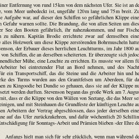
iner Entfernung von rund 15 km von dem nächsten Ufer. Sie ist an d
be, vom Meer unbedeckt ist, ungefähr 120 m lang und 75 m breit. Z
Die Aufgabe war, auf dieser den Schiffen so gefährlichen Klippe ein
n Gefahr warnen sollte. Die Brandung, die von allen Seiten um die
ger See den Booten gefährlich, ihr nahezukommen, und nur Fisch
n zu nähern. Kapitän Brodie errichtete zwar auf demselben ein
e alles Holzwerk um diese Klippe zerstörenden Bohrmuscheln hatt
venson, der Erbauer dieses herrlichen Leuchtturms, im Jahr 1800 a
von Schiffen, die an derselben scheiterten. Er überzeugte sich jedo
unendlicher Mühe, eine Leuchte zu errichten. Es musste vor allem f
 Arbeiter bei eintretender Flut an Bord nehmen, und des Nach
ür ein Transportschiff, das die Steine und die Arbeiter hin und h
erke des Turms wurden aus den Granitfelsen um Aberdeen, für d
en zu Kingoodie bei Dundie so gehauen, dass sie auf der Klippe n
etzt werden durften. Stevenson begann das große Werk am 7. Augu
it, dass er die Klippe von den Wällen von Seetang, die das Meer se
einigen, und mit Stein­hauen die Grundfeste der künftigen Leuchte a
en Arbeitern der Vertrag abgeschlossen, dass jeder derselben ein
ne auf das Ufer zurückzukehren, und dafür wöchentlich 20 Schilli
Entschädigung für Sonntags-Arbeit und Prämien blieben ›der Ehre d
Anfangs hielt man sich für sehr glücklich, wenn man während d