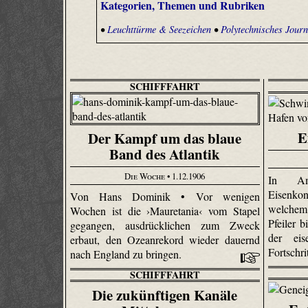
Kategorien, Themen und Rubriken
•
Leuchttürme & Seezeichen
•
Polytechnisches Journ
SCHIFFFAHRT
E
Der Kampf um das blaue
Band des Atlantik
Die Woche
• 1.12.1906
In Am
Eisenko
Von Hans Dominik • Vor wenigen
welche
Wochen ist die ›Mauretania‹ vom Stapel
Pfeiler b
gegangen, ausdrücklichen zum Zweck
der eis
erbaut, den Ozeanrekord wieder dauernd
Fortschr
nach England zu bringen.
SCHIFFFAHRT
Die zukünftigen Kanäle