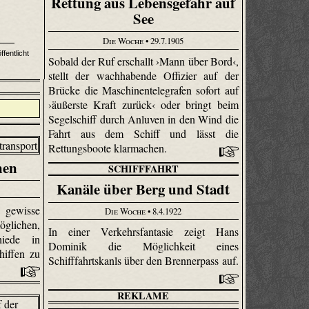
Rettung aus Lebensgefahr auf
See
Die Woche
• 29.7.1905
fentlicht
Sobald der Ruf erschallt ›Mann über Bord‹,
stellt der wachhabende Offizier auf der
Brücke die Maschinentelegrafen sofort auf
›äußerste Kraft zurück‹ oder bringt beim
Segelschiff durch Anluven in den Wind die
Fahrt aus dem Schiff und lässt die
Rettungsboote klarmachen.
nen
SCHIFFFAHRT
Kanäle über Berg und Stadt
r gewisse
Die Woche
• 8.4.1922
öglichen,
In einer Verkehrsfantasie zeigt Hans
hiede in
Dominik die Möglichkeit eines
hiffen zu
Schifffahrtskanls über den Brennerpass auf.
REKLAME