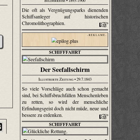
Bilderreise
• 1895–1900
Die oft als Vergnügungsparks dienenden
Schiffsanleger auf historischen
Chromolithographien.
- R E K L A M E -
SCHIFFFAHRT
Der Seefallschirm
Illustrirte Zeitung
• 29.7.1843
So viele Vorschläge auch schon gemacht
sind, bei Schiffsbruchfällen Menschenleben
zu retten, so wird der menschliche
Erfindungsgeist doch nicht müde, neue und
bessere zu erdenken.
SCHIFFFAHRT