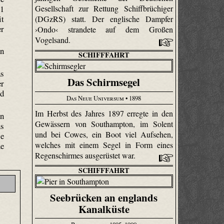
51
Gesellschaft zur Rettung Schiffbrüchiger
it
(DGzRS) statt. Der englische Dampfer
er
›Ondo‹ strandete auf dem Großen
Vogelsand.
en
SCHIFFFAHRT
as
Das Schirmsegel
er
nd
Das Neue Universum
• 1898
Im Herbst des Jahres 1897 erregte in den
en
Gewässern von Southampton, im Solent
hs
und bei Cowes, ein Boot viel Aufsehen,
ie
welches mit einem Segel in Form eines
ne
Regenschirmes ausgerüstet war.
SCHIFFFAHRT
Seebrücken an englands
Kanalküste