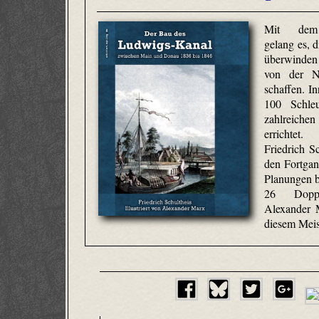
Mit dem 
gelang es, 
überwinden 
von der N
schaffen. I
100 Schle
zahlreich
errichtet.
Friedrich Sc
den Fortgan
Planungen b
26 Doppel
Alexander 
diesem Meis