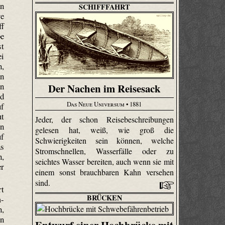
en
SCHIFFFAHRT
re
ff
pe
st
i
n,
in
en
Der Nachen im Reisesack
nd
Das Neue Universum
• 1881
uf
ut
Jeder, der schon Reisebeschreibungen
on
gelesen hat, weiß, wie groß die
uf
Schwierigkeiten sein können, welche
as
Stromschnellen, Wasserfälle oder zu
n,
seichtes Wasser bereiten, auch wenn sie mit
er
einem sonst brauchbaren Kahn versehen
sind.
rt
BRÜCKEN
m-
n,
en