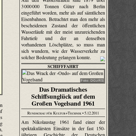
3 000 000 Tonnen Güter nach Berlin
eingeführt worden, mehr als auf sämtlichen
Eisenbahnen. Betrachtet man den mehr als
bescheidenen Zustand der öffentlichen
Wasserläufe mit der meist unzureichenden
Fahrtiefe und der an denselben
vorhandenen Löschplätze, so muss man
sich wundern, wie der Wasserverkehr zu
solcher Bedeutung gelangen konnte.
SCHIFFFAHRT
Foto: DGzRS
Das Dramatisches
Schiffsunglück auf dem
Großen Vogelsand 1961
en
uf
Rundschau für Kultur+Technik
• 5.12.2011
ls
Am Nikolaustag 1961 fand einer der
ng
spektakulärsten Einsätze in der fast 150-
h,
jährigen Geschichte der Deutschen
te