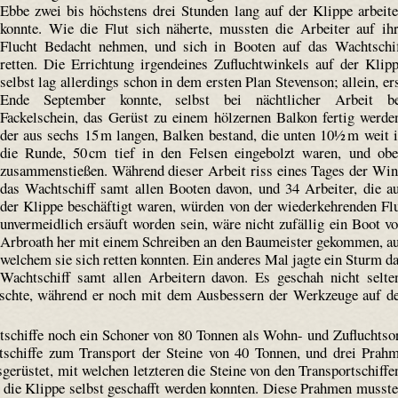
Ebbe zwei bis höchstens drei Stunden lang auf der Klippe arbeit
konnte. Wie die Flut sich näherte, mussten die Arbeiter auf ih
Flucht Bedacht nehmen, und sich in Booten auf das Wacht­schi
retten. Die Errichtung irgendeines Zuflucht­winkels auf der Klip
selbst lag allerdings schon in dem ersten Plan Stevenson; allein, er
Ende September konnte, selbst bei nächtlicher Arbeit be
Fackelschein, das Gerüst zu einem hölzernen Balkon fertig werde
der aus sechs 15 m langen, Balken bestand, die unten 10½ m weit 
die Runde, 50 cm tief in den Felsen einge­bolzt waren, und ob
zusammenstießen. Während dieser Arbeit riss eines Tages der Wi
das Wacht­schiff samt allen Booten davon, und 34 Arbeiter, die a
der Klippe beschäftigt waren, würden von der wiederkehrenden Fl
unvermeidlich ersäuft worden sein, wäre nicht zufällig ein Boot v
Arbroath her mit einem Schreiben an den Baumeister gekommen, a
welchem sie sich retten konnten. Ein anderes Mal jagte ein Sturm d
Wacht­schiff samt allen Arbeitern davon. Es geschah nicht selte
öschte, während er noch mit dem Ausbessern der Werkzeuge auf d
chiffe noch ein Schoner von 80 Tonnen als Wohn- und Zufluchtso
htschiffe zum Transport der Steine von 40 Tonnen, und drei Prah
rüstet, mit welchen letzteren die Steine von den Transportschiffe
f die Klippe selbst geschafft werden konnten. Diese Prahmen musst