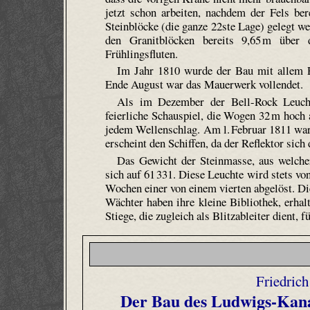
jetzt schon arbeiten, nachdem der Fels b
Steinblöcke (die ganze 22ste Lage) gelegt we
den Granitblöcken bereits 9,65 m über
Frühlingsfluten.
Im Jahr 1810 wurde der Bau mit allem Ei
Ende August war das Mauerwerk vollendet.
Als im Dezember der Bell-Rock Leucht
feierliche Schauspiel, die Wogen 32 m hoch a
jedem Wellenschlag. Am l. Februar 1811 ward
erscheint den Schiffen, da der Reflektor sich 
Das Gewicht der Steinmasse, aus welcher 
sich auf 61 331. Diese Leuchte wird stets v
Wochen einer von einem vierten abgelöst. Di
Wächter haben ihre kleine Bibliothek, erha
Stiege, die zugleich als Blitzableiter dient,
Friedrich
Der Bau des Ludwigs-Kana