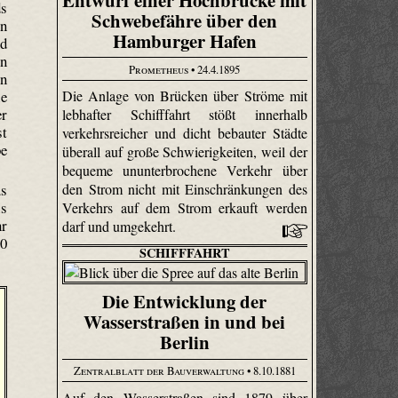
Entwurf einer Hochbrücke mit
ds
Schwebefähre über den
en
Hamburger Hafen
d
on
Prometheus
• 24.4.1895
en
ie
Die Anlage von Brücken über Ströme mit
er
lebhafter Schifffahrt stößt innerhalb
st
verkehrsreicher und dicht bebauter Städte
be
überall auf große Schwierigkeiten, weil der
bequeme ununterbrochene Verkehr über
us
den Strom nicht mit Einschränkungen des
is
Verkehrs auf dem Strom erkauft werden
hr
darf und umgekehrt.
80
SCHIFFFAHRT
Die Entwicklung der
Wasserstraßen in und bei
Berlin
Zentralblatt der Bauverwaltung
• 8.10.1881
Auf den Wasserstraßen sind 1879 über