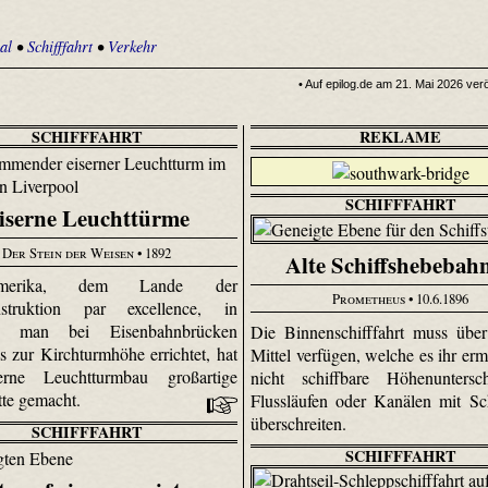
al
•
Schifffahrt
•
Verkehr
• Auf epilog.de am 21. Mai 2026 veröf
SCHIFFFAHRT
REKLAME
SCHIFFFAHRT
iserne Leuchttürme
Der Stein der Weisen
• 1892
Alte Schiffshebebah
erika, dem Lande der
Prometheus
• 10.6.1896
nstruktion par excellence, in
m man bei Eisenbahnbrücken
Die Binnenschifffahrt muss übe
is zur Kirchturmhöhe errichtet, hat
Mittel verfügen, welche es ihr erm
erne Leuchtturmbau großartige
nicht schiffbare Höhenuntersc
itte gemacht.
Flussläufen oder Kanälen mit Sc
überschreiten.
SCHIFFFAHRT
SCHIFFFAHRT