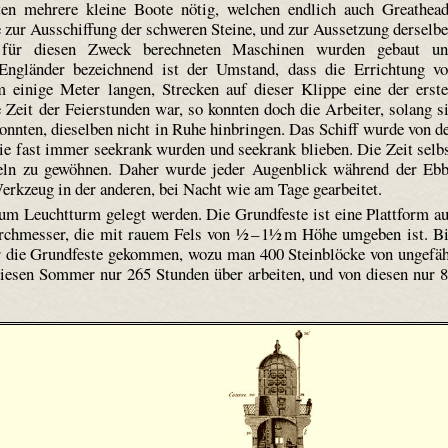
en mehrere kleine Boote nötig, welchen endlich auch Great­hea
zur Ausschiffung der schweren Steine, und zur Aussetzung derselb
 für diesen Zweck berechneten Maschinen wurden gebaut un
n Engländer bezeichnend ist der Umstand, dass die Errichtung v
 einige Meter langen, Strecken auf dieser Klippe eine der erst
 Zeit der Feierstunden war, so konnten doch die Arbeiter, solang s
konnten, dieselben nicht in Ruhe hinbringen. Das Schiff wurde von d
ie fast immer seekrank wurden und seekrank blieben. Die Zeit selb
ukeln zu gewöhnen. Daher wurde jeder Augenblick während der Eb
Werkzeug in der anderen, bei Nacht wie am Tage gearbeitet.
um Leuchtturm gelegt werden. Die Grundfeste ist eine Plattform a
rchmesser, die mit rauem Fels von ½ – 1½ m Höhe umgeben ist. B
r die Grundfeste gekommen, wozu man 400 Steinblöcke von ungefä
iesen Sommer nur 265 Stunden über arbeiten, und von diesen nur 