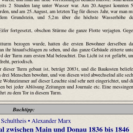
ereits 2 Stunden lang unter Wasser war. Am 20. August konnten 
rden, und am 25. August, am letzten Tag für dieses Jahr, war man m
 dem Grundstein, und 5,2 m über die höchste Wasserhöhe d
fer fortgesetzt, obschon Stürme die ganze Flotte verjagten. Geg
turm bezogen wurde, hatten die ersten Bewohner derselben d
n ihr hinauf­schlagen zu sehen, und das ganze Gebäude zitterte unt
 der Turm zum ersten Mal beleuchtet. Das Licht ist rot gefärbt, u
dreht, periodisch.
dieser Turm gebaut ist, beträgt 2083 t, und die Baukosten belief
on drei Menschen bewohnt, und von diesen wird abwechselnd alle sec
e Wohnzimmer auf dieser Leuchte sind sehr nett eingerichtet, und d
lten bei jeder Ablösung Zeitungen und Journale etc. Eine messinge
 führt zu dem Tor in diesem Turm.
Buchtipp:
 Schultheis • Alexander Marx
l zwischen Main und Donau 1836 bis 1846