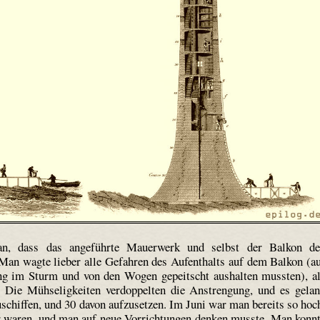
n, dass das angeführte Mauerwerk und selbst der Balkon d
Man wagte lieber alle Gefahren des Aufenthalts auf dem Balkon (a
ng im Sturm und von den Wogen gepeitscht aushalten mussten), a
 Die Mühseligkeiten verdoppelten die Anstrengung, und es gela
schiffen, und 30 davon aufzusetzen. Im Juni war man bereits so hoc
r waren, und man auf neue Vorrichtungen denken musste. Man konn