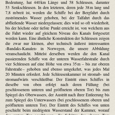
Bedeutung, hat 440 km Länge und 58 Schleusen, darunter
53 Senkschleusen. In den letzteren, deren jede 38 m lang und
7,8 m breit ist, werden die Schiffe bei der Bergfahrt durch
zuströmendes Wasser gehoben, bei der Talfahrt durch das
abfließende Wasser niedergelassen; dies wird so oft wiederholt,
bis der höchste oder tiefste Punkt erreicht ist, von welchem aus
die Fahrt wieder auf gleichem Niveau des Kanals fortgesetzt
werden kann. Eine ähnliche Konstruktion der Schleusen zeigen
die zwar nur kleinen, aber technisch äußerst interessanten
›Bandaks-Kanalen‹ in Norwegen, die unsere Abbildung
veranschaulicht. Mittelst derselben werden die den Kanal
passierenden Schiffe von der unteren Wasserfahrstraße durch
vier Schleusen auf eine Höhe von etwa 35 m – bis zur oberen
Fahrstraße – gehoben und ebenso umgekehrt, was jedes Mal
20 Minuten erfordert. Jede Schleusenkammer ist stromab- und
stromaufwärts verschließbar. Der Eintritt eines Schiffes in
dieselbe von oben erfolgt nach deren Füllung (bei
geschlossenem unteren und geöffnetem oberen Tor) bis zum
Spiegel des Oberwassers, der Austritt nach ihrer Entleerung bis
zum Spiegel des Unterwassers (bei geschlossenem oberen und
geöffnetem unteren Tor). Der Eintritt des Schiffes von unten
geschieht beim niedrigsten Wasserstand der Kammer, worauf