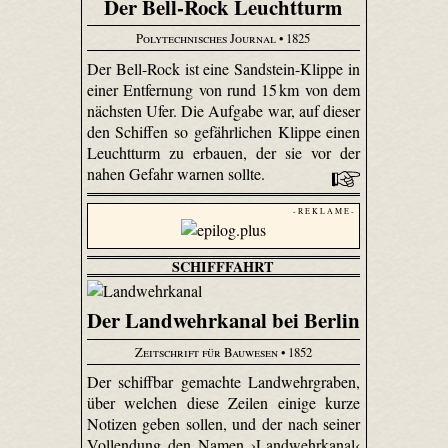
Der Bell-Rock Leuchtturm
Polytechnisches Journal
• 1825
Der Bell-Rock ist eine Sandstein-Klippe in
einer Entfernung von rund 15 km von dem
nächsten Ufer. Die Aufgabe war, auf dieser
den Schiffen so gefährlichen Klippe einen
Leuchtturm zu erbauen, der sie vor der
nahen Gefahr warnen sollte.
- R E K L A M E -
SCHIFFFAHRT
Der Landwehrkanal bei Berlin
Zeitschrift für Bauwesen
• 1852
Der schiffbar gemachte Landwehrgraben,
über welchen diese Zeilen einige kurze
Notizen geben sollen, und der nach seiner
Vollendung den Namen ›Landwehrkanal‹