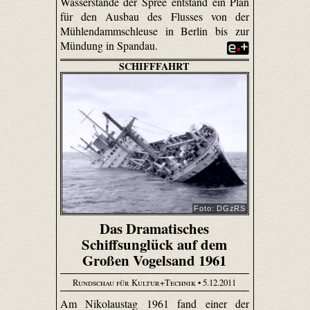
Wasserstände der Spree entstand ein Plan
für den Ausbau des Flusses von der
Mühlendammschleuse in Berlin bis zur
Mündung in Spandau.
SCHIFFFAHRT
Foto: DGzRS
Das Dramatisches
Schiffsunglück auf dem
Großen Vogelsand 1961
Rundschau für Kultur+Technik
• 5.12.2011
Am Nikolaustag 1961 fand einer der