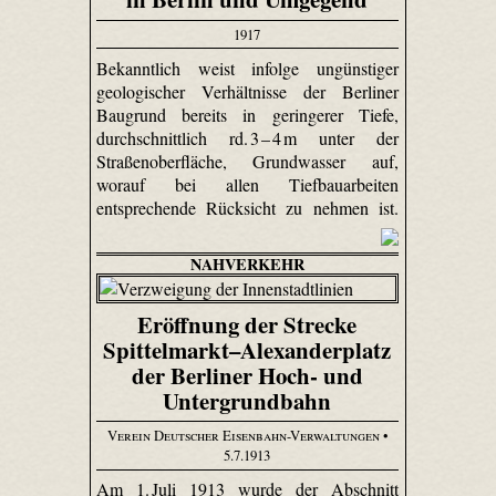
1917
Bekanntlich weist infolge ungünstiger
geologischer Verhältnisse der Berliner
Baugrund bereits in geringerer Tiefe,
durchschnittlich rd. 3 – 4 m unter der
Straßenoberfläche, Grundwasser auf,
worauf bei allen Tiefbauarbeiten
entsprechende Rücksicht zu nehmen ist.
NAHVERKEHR
Eröffnung der Strecke
Spittelmarkt–Alexanderplatz
der Berliner Hoch- und
Untergrundbahn
Verein Deutscher Eisenbahn-Verwaltungen
•
5.7.1913
Am 1. Juli 1913 wurde der Abschnitt