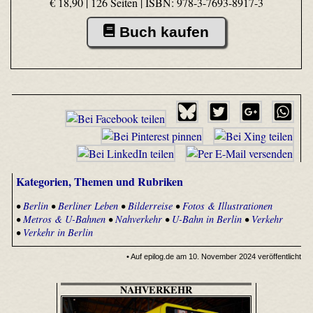
€ 18,90 | 126 Seiten |
ISBN: 978-3-7693-8917-3
Buch kaufen
Kategorien, Themen und Rubriken
•
Berlin
•
Berliner Leben
•
Bilderreise
•
Fotos & Illustrationen
•
Metros & U-Bahnen
•
Nahverkehr
•
U-Bahn in Berlin
•
Verkehr
•
Verkehr in Berlin
• Auf epilog.de am 10. November 2024 veröffentlicht
NAHVERKEHR