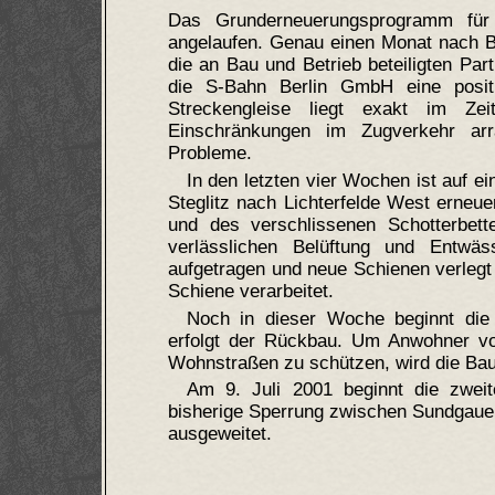
Das Grunderneuerungsprogramm für 
angelaufen. Genau einen Monat nach B
die an Bau und Betrieb beteiligten P
die S-Bahn Berlin GmbH eine posit
Streckengleise liegt exakt im Z
Einschränkungen im Zugverkehr arra
Probleme.
In den letzten vier Wochen ist auf e
Steglitz nach Lichterfelde West erneue
und des verschlissenen Schotterbett
verlässlichen Belüftung und Entwäs
aufgetragen und neue Schienen verleg
Schiene verarbeitet.
Noch in dieser Woche beginnt die
erfolgt der Rückbau. Um Anwohner vo
Wohnstraßen zu schützen, wird die Baus
Am 9. Juli 2001 beginnt die zwe
bisherige Sperrung zwischen Sundgauer
ausgeweitet.