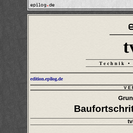
t
Technik •
edition.epilog.de
VE
Grun
Baufortschri
tv