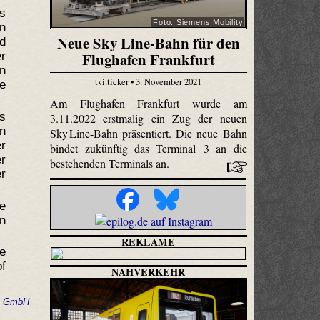
s
Foto: Siemens Mobility
n
Neue Sky Line-Bahn für den
d
Flughafen Frankfurt
r
n
tvi.ticker • 3. November 2021
e
Am Flughafen Frankfurt wurde am
us
3.11.2022 erstmalig ein Zug der neuen
en
Sky Line-Bahn präsentiert. Die neue Bahn
r
bindet zukünftig das Terminal 3 an die
r
bestehenden Terminals an.
r
e
n
REKLAME
e
of
NAHVERKEHR
in GmbH