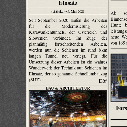
Einsatz
tvi.ticker • 5. Mai 2021
Ab sof
Binnensc
Seit September 2020 laufen die Arbeiten
Hunte b
für die Modernisierung des
leistun
Karawankentunnels, der Österreich und
neue We
Slowenien verbindet. Im Zuge der
von 165
planmäßig fortschreitenden Arbeiten,
werden nun die Schienen im rund 8 km
langen Tunnel neu verlegt. Für die
Umsetzung dieser Arbeiten ist ein wahres
Wunderwerk der Technik auf Schienen im
Einsatz, der so genannte Schnellumbauzug
(SUZ).
BAU & ARCHITEKTUR
Fors