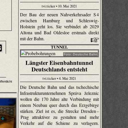
tvi.ticker • 10. Mai 2021
Der Bau der neuen Nahverkehrsader S 4
zwischen Hamburg und Schleswig-
Holstein geht los. Sie verbindet ab 2029
Altona und Bad Oldesloe erstmals direkt
mit der Bahn.
TUNNEL
Foto: Deutsche Bahn
Längster Eisenbahntunnel
Deutschlands entsteht
tvi.ticker • 4. Mai 2021
ffentlicht
Die Deutsche Bahn und das tschechische
Infrastrukturunternehmen Správa železnic
wollen die 170 Jahre alte Verbindung mit
einem Neubau quer durch das Erzgebirge
stärken. Ziel ist es, die Strecke Dresden –
Prag attraktiver zu gestalten und mehr
Verkehr auf die Schiene zu verlagern.