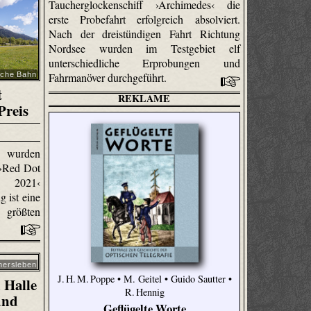
Taucherglockenschiff ›Archimedes‹ die
erste Probefahrt erfolgreich absolviert.
Nach der dreistündigen Fahrt Richtung
Nordsee wurden im Testgebiet elf
unterschiedliche Erprobungen und
sche Bahn
Fahrmanöver durchgeführt.
t
REKLAME
Preis
n wurden
 ›Red Dot
 2021‹
 ist eine
rößten
mersleben
J. H. M. Poppe • M. Geitel • Guido Sautter •
 Halle
R. Hennig
und
Geflügelte Worte