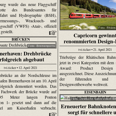
urg wurde das neue Flaggschiff
otte des Bundesamtes für
fffahrt und Hydrographie (BSH),
rmessungs-, Wracksuch- und
gsschiff (VWFS) ›Atair‹, offiziell
Foto: Rhäti
 gestellt.
Capricorn gewinn
BRÜCKEN
renommierten Design-
Foto: Bremenports
tvi.ticker • 21. April 2021
merhaven: Drehbrücke
Triebzüge der Rhätischen Bah
rfolgreich abgebaut
jetzt in zwei Kategorien mit dem
tvi.ticker • 12. April 2021
Award: Product Design
ausgezeichnet. Diese Auszeichnung
hbrücke an der Nordschleuse im
der führenden und g
afen Bremerhaven ist am 10. April
Designwettbewerbe weltweit.
olgreich demontiert worden. Das
e Fachwerk der Brücke wurde auf
EISENBAHN
5 Meter langen Ponton
Foto: Deutsche Bahn/Volker E
ion 1‹ gesetzt und dann auf die
Erneuerter Bahnknoten
el am Kaiserhafen verbracht.
sorgt für schnellere 