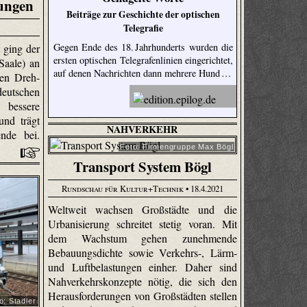
ungen
Beiträge zur Geschichte der optischen
Telegrafie
Gegen Ende des 18. Jahrhunderts wurden die
 ging der
ersten optischen Telegrafenlinien eingerichtet,
Saale) an
auf denen Nachrichten dann mehrere Hund …
ten Dreh-
tschen
 bessere
und trägt
NAHVERKEHR
nde bei.
Foto: Firmengruppe Max Bögl
Transport System Bögl
Rundschau für Kultur+Technik
• 18.4.2021
Weltweit wachsen Großstädte und die
Urbanisierung schreitet stetig voran. Mit
dem Wachstum gehen zunehmende
Bebauungsdichte sowie Verkehrs-, Lärm-
und Luftbelastungen einher. Daher sind
Nahverkehrskonzepte nötig, die sich den
Herausforderungen von Großstädten stellen
o: Stadler