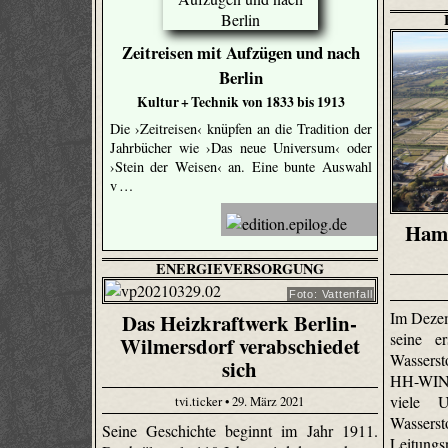
Zeitreisen mit Aufzügen und nach
Berlin
Kultur + Technik von 1833 bis 1913
Die ›Zeitreisen‹ knüpfen an die Tradition der
Jahrbücher wie ›Das neue Universum‹ oder
›Stein der Weisen‹ an. Eine bunte Auswahl
v …
Hamb
ENERGIEVERSORGUNG
Foto: Vattenfall
Im Deze
Das Heizkraftwerk Berlin-
seine e
Wilmersdorf verabschiedet
Wasserst
sich
HH-WIN, 
viele U
tvi.ticker • 29. März 2021
Wassers
Seine Geschichte beginnt im Jahr 1911.
Leitungs