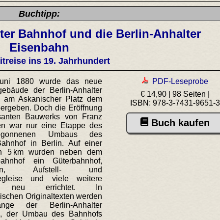
Buchtipp:
er Bahnhof und die Berlin-Anhalter
Eisenbahn
itreise ins 19. Jahrhundert
uni 1880 wurde das neue
PDF-Leseprobe
ebäude der Berlin-Anhalter
€ 14,90 | 98 Seiten |
 am Askanischer Platz dem
ISBN: 978-3-7431-9651-
bergeben. Doch die Eröffnung
santen Bauwerks von Franz
Buch kaufen
n war nur eine Etappe des
gonnenen Umbaus des
Bahnhof in Berlin. Auf einer
n 5 km wurden neben dem
bahnhof ein Güterbahnhof,
tten, Aufstell- und
egleise und viele weitere
n neu errichtet. In
ischen Originaltexten werden
nge der Berlin-Anhalter
n, der Umbau des Bahnhofs