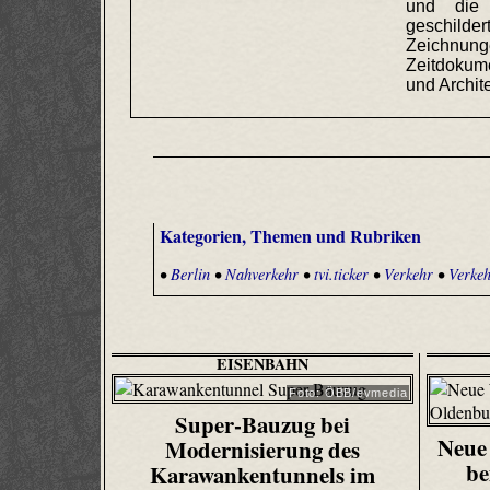
und die 
geschild
Zeichnun
Zeitdokum
und Archit
Kategorien, Themen und Rubriken
•
Berlin
•
Nahverkehr
•
tvi.ticker
•
Verkehr
•
Verkeh
EISENBAHN
Foto: ÖBB/evmedia
Super-Bauzug bei
Neue 
Modernisierung des
be
Karawankentunnels im