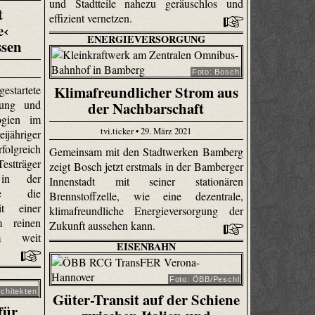
und Stadtteile nahezu geräuschlos und
t
effizient vernetzen.
e‹
ENERGIEVERSORGUNG
ssen
Foto: Bosch
Klimafreundlicher Strom aus
tartete
lung und
der Nachbarschaft
ogien im
tvi.ticker • 29. März 2021
ijähriger
greich
Gemeinsam mit den Stadtwerken Bamberg
tträger
zeigt Bosch jetzt erstmals in der Bamberger
 in der
Innenstadt mit seiner stationären
ase die
Brennstoffzelle, wie eine dezentrale,
it einer
klimafreundliche Energieversorgung der
m reinen
Zukunft aussehen kann.
km weit
EISENBAHN
Foto: ÖBB/Peschl
rchitekten
Güter-Transit auf der Schiene
für