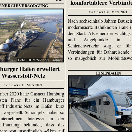
komfortablere Verbind
ENERGIEVERSORGUNG
tvi.ticker • 31. März 2021
Nach sechseinhalb Jahren Bauzeit
modernisierte Bahnknoten Halle (
den Start. Als einer der wichtigs
und Angelpunkte im deu
Schienenverkehr sorgt er für
Verbindungen für Bahnreisende 
so maßgeblich zur Mobilitätswe
Foto: HHM/Michael Lindner
urger Hafen erweitert
EISENBAHN
Wasserstoff-Netz
tvi.ticker • 31. März 2021
mber 2020 hatte Gasnetz Hamburg
rsten Pläne für ein Hamburger
off-Industrie-Netz im Hafen, kurz
vorgestellt. Schon jetzt haben so
nternehmen Interesse an der
toffnutzung bekundet, dass das
Fot
netz von ursprünglich 45 km auf