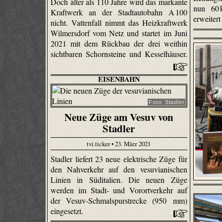
Doch älter als 110 Jahre wird das markante
nun 60
Kraftwerk an der Stadtautobahn A 100
erweitert
nicht. Vattenfall nimmt das Heizkraftwerk
Wilmersdorf vom Netz und startet im Juni
2021 mit dem Rückbau der drei weithin
sichtbaren Schornsteine und Kesselhäuser.
EISENBAHN
Foto: Stadler
Neue Züge am Vesuv von
Stadler
tvi.ticker • 23. März 2021
Stadler liefert 23 neue elektrische Züge für
den Nahverkehr auf den vesuvianischen
Linien in Süditalien. Die neuen Züge
werden im Stadt- und Vorortverkehr auf
der Vesuv-Schmalspurstrecke (950 mm)
eingesetzt.