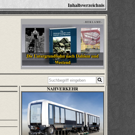
Inhaltsverzeichnis
- R E K L A M E -
Die Untergrundbahn nach Dahlem und
Westend
NAHVERKEHR