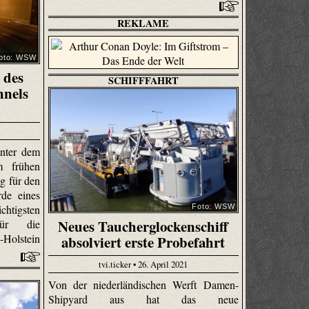
REKLAME
oto: WSW
 des
SCHIFFFAHRT
nnels
unter dem
m frühen
g für den
de eines
Foto: WSW
sten
Neues Taucherglockenschiff
 für die
Holstein
absolviert erste Probefahrt
tvi.ticker • 26. April 2021
Von der niederländischen Werft Damen-
Shipyard aus hat das neue