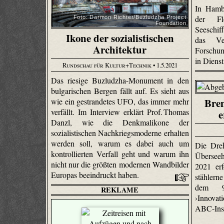
In Hamb
der Fl
Foto: Darmon Richter/Buzludzha Project
Foundation
Seeschi
Ikone der sozialistischen
das Ve
Architektur
Forschun
in Dienst
Rundschau für Kultur+Technik
• 1.5.2021
Das riesige Buzludzha-Monument in den
bulgarischen Bergen fällt auf. Es sieht aus
Bre
wie ein gestrandetes UFO, das immer mehr
verfällt. Im Interview erklärt Prof. Thomas
e
Danzl, wie die Denkmalikone der
sozialistischen Nachkriegsmoderne erhalten
werden soll, warum es dabei auch um
Die Dre
kontrollierten Verfall geht und warum ihn
Überseeh
nicht nur die größten modernen Wandbilder
2021 erf
Europas beeindruckt haben.
stählern
dem 9
REKLAME
›Innovat
ABC-Ins