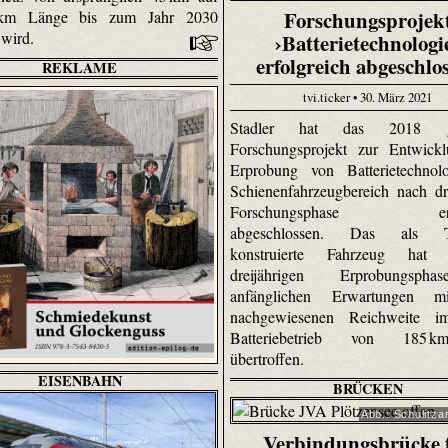
Forschungsprojek
 km Länge bis zum Jahr 2030
 wird.
›Batterietechnologi
erfolgreich abgeschlo
REKLAME
tvi.ticker • 30. März 2021
Stadler hat das 2018 ges
Forschungsprojekt zur Entwick
Erprobung von Batterietechnol
Schienenfahrzeugbereich nach dre
Forschungsphase erfol
abgeschlossen. Das als Tes
konstruierte Fahrzeug hat
dreijährigen Erprobungsph
anfänglichen Erwartungen m
nachgewiesenen Reichweite i
Batteriebetrieb von 185 
übertroffen.
EISENBAHN
BRÜCKEN
Abb.: Schulitza
Verbindungsbrücke 