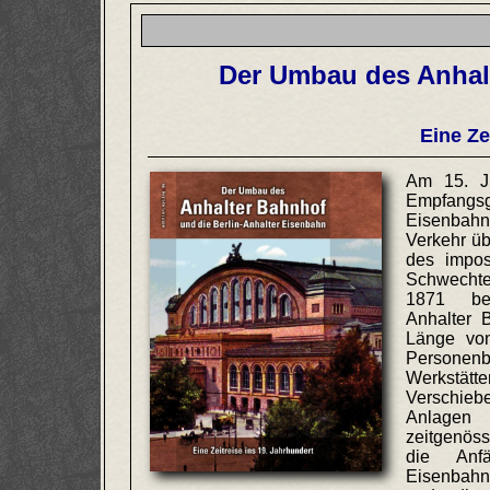
Der Umbau des Anhalt
Eine Ze
Am 15. J
Empfangsg
Eisenbahn
Verkehr ü
des impo
Schwechte
1871 be
Anhalter 
Länge vo
Personen
Werkstä
Verschieb
Anlage
zeitgenöss
die Anfä
Eisenbah