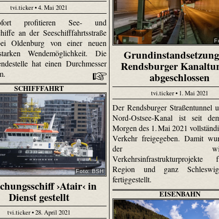
tvi.ticker • 4. Mai 2021
ort profitieren See- und
hiffe an der Seeschifffahrtsstraße
ei Oldenburg von einer neuen
F
Grundinstandsetzung
gsstarken Wendemöglichkeit. Die
ndestelle hat einen Durchmesser
Rendsburger Kanaltu
 m.
abgeschlossen
SCHIFFFAHRT
tvi.ticker • 1. Mai 2021
Der Rendsburger Straßentunnel 
Nord-Ostsee-Kanal ist seit de
Morgen des 1. Mai 2021 vollständi
Verkehr freigegeben. Damit wur
der wichtig
Verkehrsinfrastrukturprojekte
Region und ganz Schleswig-
Foto: BSH
fertiggestellt.
chungsschiff ›Atair‹ in
EISENBAHN
Dienst gestellt
tvi.ticker • 28. April 2021