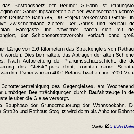
das Bestandsnetz der Berliner S-Bahn ist reibungslo
eginn der Sanierungsarbeiten auf der Wannseebahn konnte
artner Deutsche Bahn AG, DB Projekt Verkehrsbau GmbH un
ive Zwischenbilanz ziehen: Der Abriss und Neubau de
eitplan, Fahrgäste und Anwohner haben sich mit de
ngiert, der Schienenersatzverkehr verläuft ohne groß
iner Länge von 2,6 Kilometern das Streckengleis von Ratha
rt worden. Dies beinhaltete das Abtragen der alten Schien
es. Nach Aufbereitung der Planumsschutzschicht, die de
serung des Gleiskörpers dient, konnten neuer Schotte
t werden. Dabei wurden 4000 Betonschwellen und 5200 Mete
 Schotterbettreinigung des Gegengleises, am Wochenend
r unnötigen Beeinträchtigungen durch Baufahrzeuge in de
telle über die Gleise versorgt.
ite Bauphase der Grunderneuerung der Wannseebahn. Di
 Straße und Rathaus Steglitz wird dann bis Anhalter Bahnh
Quelle:
S-Bahn Berl