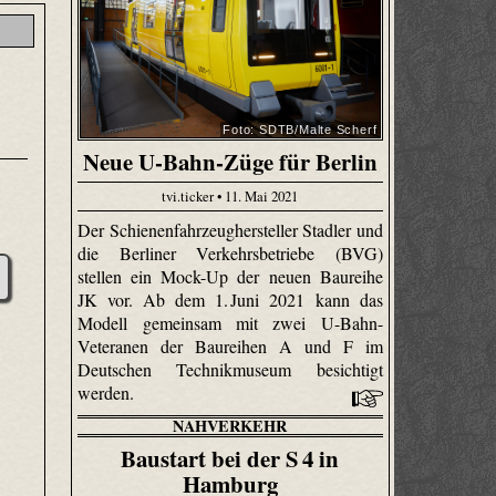
Foto: SDTB/Malte Scherf
Neue U-Bahn-Züge für Berlin
tvi.ticker • 11. Mai 2021
Der Schienenfahrzeughersteller Stadler und
3
die Berliner Verkehrsbetriebe (BVG)
stellen ein Mock-Up der neuen Baureihe
JK vor. Ab dem 1. Juni 2021 kann das
Modell gemeinsam mit zwei U-Bahn-
Veteranen der Baureihen A und F im
Deutschen Technikmuseum besichtigt
werden.
NAHVERKEHR
Baustart bei der S 4 in
Hamburg