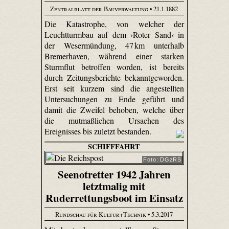
Zentralblatt der Bauverwaltung
• 21.1.1882
Die Katastrophe, von welcher der
Leuchtturmbau auf dem ›Roter Sand‹ in
der Wesermündung, 47 km unterhalb
Bremerhaven, während einer starken
Sturmflut betroffen worden, ist bereits
durch Zeitungsberichte bekanntgeworden.
Erst seit kurzem sind die angestellten
Untersuchungen zu Ende geführt und
damit die Zweifel behoben, welche über
die mutmaßlichen Ursachen des
Ereignisses bis zuletzt bestanden.
SCHIFFFAHRT
Foto: DGzRS
Seenotretter 1942 Jahren
letztmalig mit
Ruderrettungsboot im Einsatz
Rundschau für Kultur+Technik
• 5.3.2017