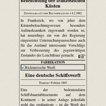
Beleuchtung der französischen
Küsten
Zentralblatt der Bauverwaltung
• 4.2.1882
In Frankreich, wo von jeher dem
Küstenbeleuchtungswesen besondere
Aufmerksamkeit zugewandt worden ist,
hat neuerdings ein von der Regierung
eingesetzter Untersuchungsausschuss auch
für das Ausland interessante Vorschläge
zur Verbesserung des gegenwärtigen
Zustandes der Leuchtfeuer gemacht.
FABRIKATION
Eine deutsche Schiffswerft
Daheim
• Februar 1865
Eins der bedeutendsten
Schiffsbauetablissements auf dem
Kontinent – in seiner Anlage jedenfalls
wohl das großartigste – ist die Werft des