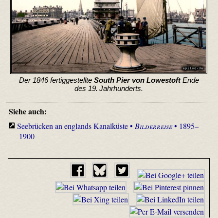
Der 1846 fertiggestellte
South Pier von Lowestoft
Ende
des 19. Jahrhunderts.
Siehe auch:
Seebrücken an englands Kanalküste •
Bilderreise
• 1895–
1900