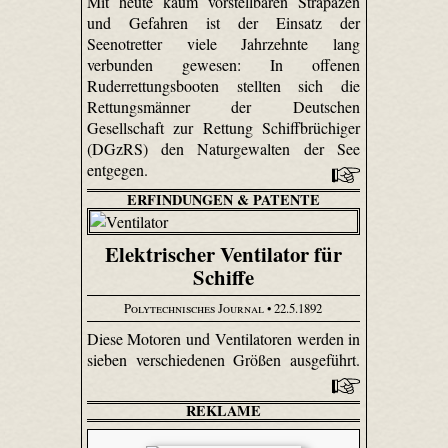
Mit heute kaum vorstellbaren Strapazen
und Gefahren ist der Einsatz der
Seenotretter viele Jahrzehnte lang
verbunden gewesen: In offenen
Ruderrettungsbooten stellten sich die
Rettungsmänner der Deutschen
Gesellschaft zur Rettung Schiffbrüchiger
(DGzRS) den Naturgewalten der See
entgegen.
ERFINDUNGEN & PATENTE
Elektrischer Ventilator für
Schiffe
Polytechnisches Journal
• 22.5.1892
Diese Motoren und Ventilatoren werden in
sieben verschiedenen Größen ausgeführt.
REKLAME