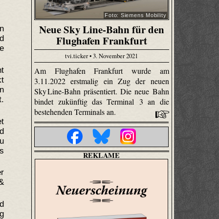
Foto: Siemens Mobility
Neue Sky Line-Bahn für den
n
Flughafen Frankfurt
d
ie
tvi.ticker • 3. November 2021
t
Am Flughafen Frankfurt wurde am
kt
3.11.2022 erstmalig ein Zug der neuen
on
Sky Line-Bahn präsentiert. Die neue Bahn
.
bindet zukünftig das Terminal 3 an die
bestehenden Terminals an.
t
nd
u
s
REKLAME
r
 &
d
g