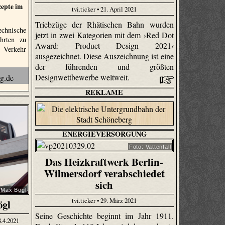
zepte im
tvi.ticker • 21. April 2021
Triebzüge der Rhätischen Bahn wurden
chnische
jetzt in zwei Kategorien mit dem ›Red Dot
ührten zu
Award: Product Design 2021‹
 Verkehr
ausgezeichnet. Diese Auszeichnung ist eine
der führenden und größten
Designwettbewerbe weltweit.
REKLAME
ENERGIEVERSORGUNG
Foto: Vattenfall
Das Heizkraftwerk Berlin-
Wilmersdorf verabschiedet
sich
 Max Bögl
tvi.ticker • 29. März 2021
ögl
Seine Geschichte beginnt im Jahr 1911.
8.4.2021