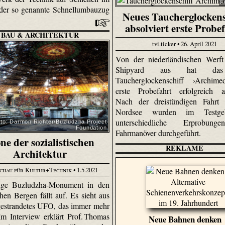
F
 der so genannte Schnellumbauzug
Neues Taucherglockens
absolviert erste Probe
BAU & ARCHITEKTUR
tvi.ticker • 26. April 2021
Von der niederländischen Werf
Shipyard aus hat da
Taucherglockenschiff ›Archime
erste Probefahrt erfolgreich ab
Nach der dreistündigen Fahrt 
Nordsee wurden im Testgeb
unterschiedliche Erprobun
to: Darmon Richter/Buzludzha Project
Foundation
Fahrmanöver durchgeführt.
ne der sozialistischen
REKLAME
Architektur
chau für Kultur+Technik
• 1.5.2021
sige Buzludzha-Monument in den
hen Bergen fällt auf. Es sieht aus
gestrandetes UFO, das immer mehr
 Im Interview erklärt Prof. Thomas
Neue Bahnen denken