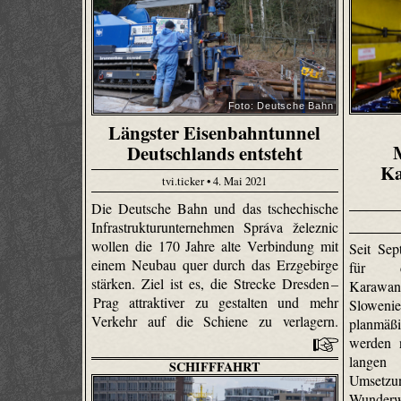
Foto: Deutsche Bahn
Längster Eisenbahntunnel
Deutschlands entsteht
Ka
tvi.ticker • 4. Mai 2021
Die Deutsche Bahn und das tschechische
Infrastrukturunternehmen Správa železnic
wollen die 170 Jahre alte Verbindung mit
Seit Sep
einem Neubau quer durch das Erzgebirge
für d
stärken. Ziel ist es, die Strecke Dresden –
Karawan
Prag attraktiver zu gestalten und mehr
Slowen
Verkehr auf die Schiene zu verlagern.
planmäß
werden 
langen 
SCHIFFFAHRT
Umsetzun
Wunderw