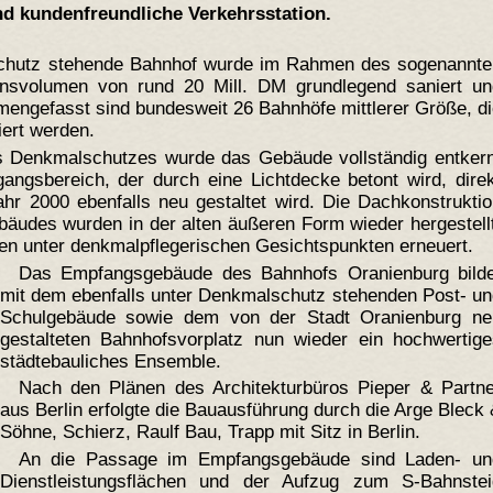
und kundenfreundliche Verkehrsstation.
chutz stehende Bahnhof wurde im Rahmen des sogenannte
ionsvolumen von rund 20 Mill. DM grundlegend saniert un
mengefasst sind bundesweit 26 Bahnhöfe mittlerer Größe, d
iert werden.
s Denkmalschutzes wurde das Gebäude vollständig entkern
gangsbereich, der durch eine Lichtdecke betont wird, dire
hr 2000 ebenfalls neu gestaltet wird. Die Dachkonstrukti
udes wurden in der alten äußeren Form wieder hergestellt
n unter denkmalpflegerischen Gesichtspunkten erneuert.
Das Empfangsgebäude des Bahnhofs Oranienburg bilde
mit dem ebenfalls unter Denkmalschutz stehenden Post- u
Schulgebäude sowie dem von der Stadt Oranienburg ne
gestalteten Bahnhofsvorplatz nun wieder ein hochwertige
städtebauliches Ensemble.
Nach den Plänen des Architekturbüros Pieper & Partne
aus Berlin erfolgte die Bauausführung durch die Arge Bleck
Söhne, Schierz, Raulf Bau, Trapp mit Sitz in Berlin.
An die Passage im Empfangsgebäude sind Laden- un
Dienstleistungsflächen und der Aufzug zum S-Bahnstei