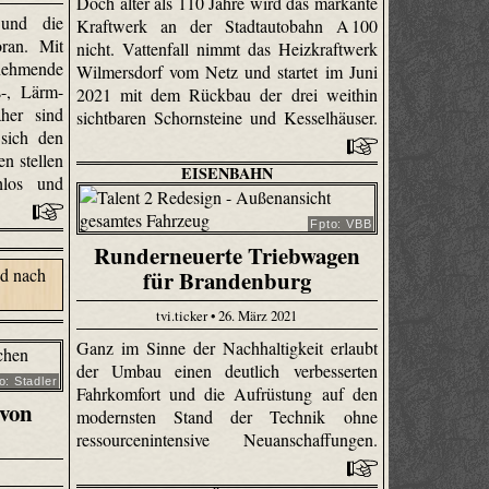
Doch älter als 110 Jahre wird das markante
 und die
Kraftwerk an der Stadtautobahn A 100
oran. Mit
nicht. Vattenfall nimmt das Heizkraftwerk
ehmende
Wilmersdorf vom Netz und startet im Juni
-, Lärm-
2021 mit dem Rückbau der drei weithin
her sind
sichtbaren Schornsteine und Kesselhäuser.
 sich den
n stellen
EISENBAHN
hlos und
Fpto: VBB
Runderneuerte Triebwagen
für Brandenburg
tvi.ticker • 26. März 2021
Ganz im Sinne der Nachhaltigkeit erlaubt
der Umbau einen deutlich verbesserten
o: Stadler
Fahrkomfort und die Aufrüstung auf den
von
modernsten Stand der Technik ohne
ressourcenintensive Neuanschaffungen.