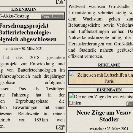
Weltweit wachsen Großstädte
EISENBAHN
Urbanisierung schreitet stetig v
Foto: Stadler
dem Wachstum gehen zun
Forschungsprojekt
Bebauungsdichte sowie Verkehrs
Batterietechnologie‹
und Luftbelastungen einher. Da
Nahverkehrskonzepte nötig, die
olgreich abgeschlossen
Herausforderungen von Großstädte
tvi.ticker • 30. März 2021
und Stadtteile nahezu geräusc
effizient vernetzen.
r hat das 2018 gestartete
ngsprojekt zur Entwicklung und
REKLAME
ng von Batterietechnologien im
fahrzeugbereich nach dreijähriger
hungsphase erfolgreich
hlossen. Das als Testträger
EISENBAHN
uierte Fahrzeug hat in der
hrigen Erprobungsphase die
Fot
ichen Erwartungen mit einer
Neue Züge am Vesuv 
iesenen Reichweite im reinen
Stadler
iebetrieb von 185 km weit
fen.
tvi.ticker • 23. März 2021