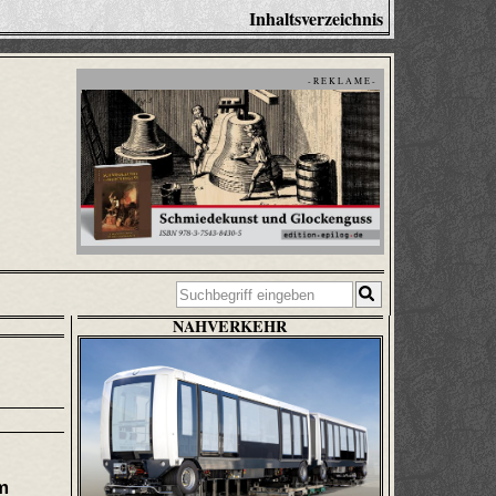
Inhaltsverzeichnis
- R E K L A M E -
NAHVERKEHR
m