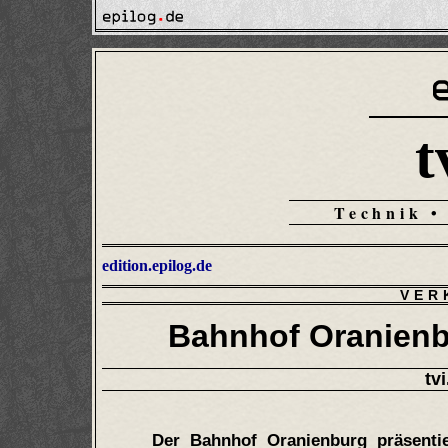
t
Technik •
edition.epilog.de
VER
Bahnhof Oranienbu
tvi
Der Bahnhof Oranienburg präsenti