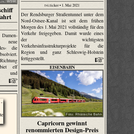
oto: WSW
tvi.ticker • 1. Mai 2021
chiff
Der Rendsburger Straßentunnel unter dem
fahrt
Nord-Ostsee-Kanal ist seit dem frühen
Morgen des 1. Mai 2021 vollständig für den
Verkehr freigegeben. Damit wurde eines
t Damen-
der wichtigsten
s neue
Verkehrsinfrastrukturprojekte für die
des‹ die
Region und ganz Schleswig-Holstein
solviert.
fertiggestellt.
Richtung
iet elf
EISENBAHN
gen und
Foto: Rhätische Bahn
Capricorn gewinnt
renommierten Design-Preis