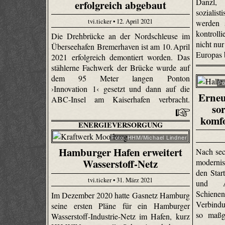
Danzl,
erfolgreich abgebaut
sozialis
tvi.ticker • 12. April 2021
werden 
kontroll
Die Drehbrücke an der Nordschleuse im
nicht nu
Überseehafen Bremerhaven ist am 10. April
Europas 
2021 erfolgreich demontiert worden. Das
stählerne Fachwerk der Brücke wurde auf
dem 95 Meter langen Ponton
Fo
›Innovation 1‹ gesetzt und dann auf die
Erneu
ABC-Insel am Kaiserhafen verbracht.
so
komf
ENERGIEVERSORGUNG
Foto: HHM/Michael Lindner
Hamburger Hafen erweitert
Nach sec
Wasserstoff-Netz
modernis
den Star
tvi.ticker • 31. März 2021
und A
Schiene
Im Dezember 2020 hatte Gasnetz Hamburg
Verbindu
seine ersten Pläne für ein Hamburger
so maßg
Wasserstoff-Industrie-Netz im Hafen, kurz