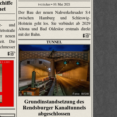
chiffe
tvi.ticker • 10. Mai 2021
net
Der Bau der neuen Nahverkehrsader S 4
zwischen Hamburg und Schleswig-
Holstein geht los. Sie verbindet ab 2029
ee- und
Altona und Bad Oldesloe erstmals direkt
rtsstraße
mit der Bahn.
er neuen
eit. Die
TUNNEL
chmesser
 K L A M E -
Foto: WSW
Grundinstandsetzung des
Rendsburger Kanaltunnels
abgeschlossen