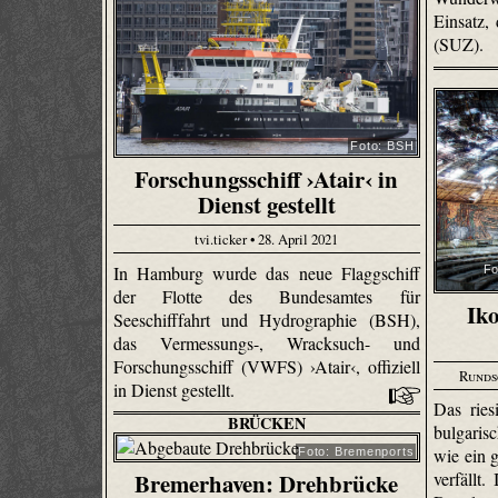
Einsatz,
(SUZ).
Foto: BSH
Forschungsschiff ›Atair‹ in
Dienst gestellt
tvi.ticker • 28. April 2021
In Hamburg wurde das neue Flaggschiff
Fo
der Flotte des Bundesamtes für
Iko
Seeschifffahrt und Hydrographie (BSH),
das Vermessungs-, Wracksuch- und
Forschungsschiff (VWFS) ›Atair‹, offiziell
Runds
in Dienst gestellt.
Das rie
BRÜCKEN
bulgarisc
wie ein 
Foto: Bremenports
Bremerhaven: Drehbrücke
verfällt.