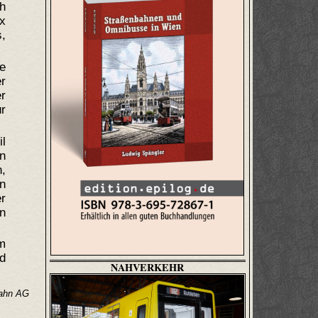
h
x
,
e
r
r
ür
l
n
n,
n
r
n
m
d
NAHVERKEHR
Bahn AG