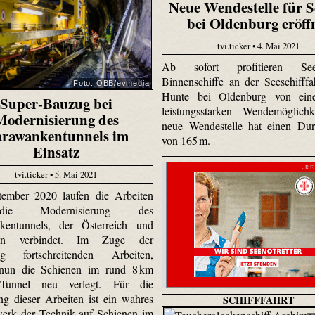
Neue Wendestelle für S
bei Oldenburg eröff
tvi.ticker • 4. Mai 2021
Ab sofort profitieren S
Binnenschiffe an der Seeschifffah
Foto: ÖBB/evmedia
Hunte bei Oldenburg von ein
Super-Bauzug bei
leistungsstarken Wendemöglichk
Modernisierung des
neue Wendestelle hat einen Dur
rawankentunnels im
von 165 m.
Einsatz
- R E
tvi.ticker • 5. Mai 2021
tember 2020 laufen die Arbeiten
ie Modernisierung des
kentunnels, der Österreich und
ien verbindet. Im Zuge der
ig fortschreitenden Arbeiten,
nun die Schienen im rund 8 km
Tunnel neu verlegt. Für die
g dieser Arbeiten ist ein wahres
SCHIFFFAHRT
erk der Technik auf Schienen im