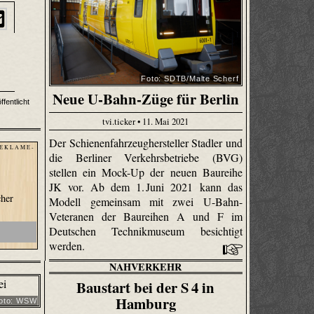
Foto: SDTB/Malte Scherf
Neue U-Bahn-Züge für Berlin
fentlicht
tvi.ticker • 11. Mai 2021
Der Schienenfahrzeughersteller Stadler und
 E K L A M E -
die Berliner Verkehrsbetriebe (BVG)
stellen ein Mock-Up der neuen Baureihe
JK vor. Ab dem 1. Juni 2021 kann das
her
Modell gemeinsam mit zwei U-Bahn-
Veteranen der Baureihen A und F im
Deutschen Technikmuseum besichtigt
werden.
NAHVERKEHR
Baustart bei der S 4 in
Hamburg
oto: WSW