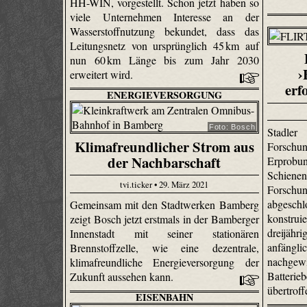
HH-WIN, vorgestellt. Schon jetzt haben so
viele Unternehmen Interesse an der
Wasserstoffnutzung bekundet, dass das
Leitungsnetz von ursprünglich 45 km auf
nun 60 km Länge bis zum Jahr 2030
›
erweitert wird.
erf
ENERGIEVERSORGUNG
Foto: Bosch
Stadle
Klimafreundlicher Strom aus
Forschu
der Nachbarschaft
Erprobu
Schienen
tvi.ticker • 29. März 2021
Forsc
abgesc
Gemeinsam mit den Stadtwerken Bamberg
konstr
zeigt Bosch jetzt erstmals in der Bamberger
dreijä
Innenstadt mit seiner stationären
anfängl
Brennstoffzelle, wie eine dezentrale,
nachgew
klimafreundliche Energieversorgung der
Batter
Zukunft aussehen kann.
übertrof
EISENBAHN