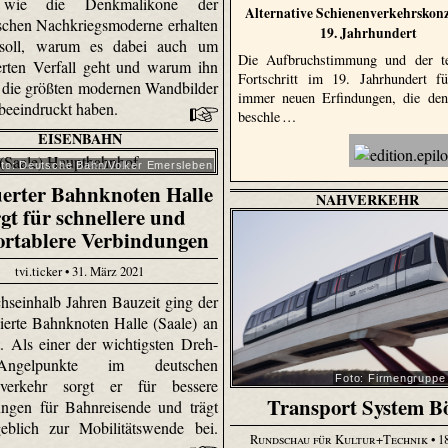
 wie die Denkmalikone der
Alternative Schienenverkehrskon
tischen Nachkriegsmoderne erhalten
19. Jahrhundert
soll, warum es dabei auch um
Die Aufbruchstimmung und der te
ierten Verfall geht und warum ihn
Fortschritt im 19. Jahrhundert f
r die größten modernen Wandbilder
immer neuen Erfindungen, die den
beeindruckt haben.
beschle …
EISENBAHN
to: Deutsche Bahn/Volker Emersleben
erter Bahnknoten Halle
NAHVERKEHR
rgt für schnellere und
ortablere Verbindungen
tvi.ticker • 31. März 2021
hseinhalb Jahren Bauzeit ging der
ierte Bahnknoten Halle (Saale) an
t. Als einer der wichtigsten Dreh-
ngelpunkte im deutschen
Foto: Firmengruppe
nverkehr sorgt er für bessere
Transport System B
ngen für Bahnreisende und trägt
eblich zur Mobilitätswende bei.
Rundschau für Kultur+Technik
• 1