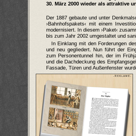
30. März 2000 wieder als attraktive 
Der 1887 gebaute und unter Denkmals
›Bahnhofspakets‹ mit einem Investit
modernisiert. In diesem ›Paket‹ zusam
bis zum Jahr 2002 umgestaltet und san
In Einklang mit den Forderungen de
und neu gegliedert. Nun führt der Ein
zum Personentunnel hin, der im Frühja
und die Dachdeckung des Empfangsgebä
Fassade, Türen und Außenfenster wurde
- R E K L A M E -