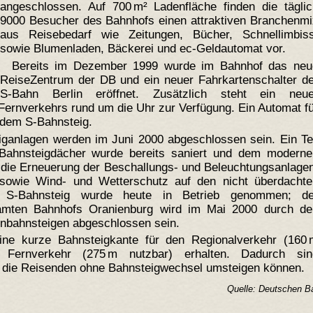
angeschlossen. Auf 700 m² Ladenfläche finden die täglic
9000 Besucher des Bahnhofs einen attraktiven Branchenmi
aus Reisebedarf wie Zeitungen, Bücher, Schnellimbiss
sowie Blumenladen, Bäckerei und ec-Geldautomat vor.
Bereits im Dezember 1999 wurde im Bahnhof das neu
ReiseZentrum der DB und ein neuer Fahrkartenschalter de
S-Bahn Berlin eröffnet. Zusätzlich steht ein neue
Fernverkehrs rund um die Uhr zur Verfügung. Ein Automat f
 dem S-Bahnsteig.
anlagen werden im Juni 2000 abgeschlossen sein. Ein Tei
 Bahnsteigdächer wurde bereits saniert und dem moderne
 die Erneuerung der Beschallungs- und Beleuchtungsanlage
sowie Wind- und Wetterschutz auf den nicht überdachte
m S-Bahnsteig wurde heute in Betrieb genommen; de
amten Bahnhofs Oranienburg wird im Mai 2000 durch de
rnbahnsteigen abgeschlossen sein.
eine kurze Bahnsteigkante für den Regionalverkehr (160 
Fernverkehr (275 m nutzbar) erhalten. Dadurch sin
n die Reisenden ohne Bahnsteigwechsel umsteigen können.
Quelle: Deutschen 