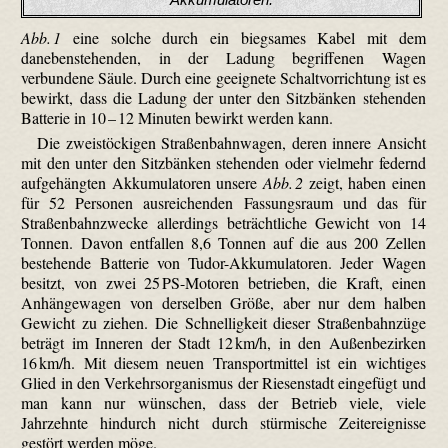
Abb. 1
eine solche durch ein biegsames Kabel mit dem
danebenstehenden, in der Ladung begriffenen Wagen
verbundene Säule. Durch eine geeignete Schaltvorrichtung ist es
bewirkt, dass die Ladung der unter den Sitzbänken stehenden
Batterie in 10 – 12 Minuten bewirkt werden kann.
Die zweistöckigen Straßenbahnwagen, deren innere Ansicht
mit den unter den Sitzbänken stehenden oder vielmehr federnd
aufgehängten Akkumulatoren unsere
Abb. 2
zeigt, haben einen
für 52 Personen ausreichenden Fassungsraum und das für
Straßenbahnzwecke allerdings beträchtliche Gewicht von 14
Tonnen. Davon entfallen 8,6 Tonnen auf die aus 200 Zellen
bestehende Batterie von Tudor-Akkumulatoren. Jeder Wagen
besitzt, von zwei 25 PS-Motoren betrieben, die Kraft, einen
Anhängewagen von derselben Größe, aber nur dem halben
Gewicht zu ziehen. Die Schnelligkeit dieser Straßenbahnzüge
beträgt im Inneren der Stadt 12 km/h, in den Außenbezirken
16 km/h. Mit diesem neuen Transportmittel ist ein wichtiges
Glied in den Verkehrsorganismus der Riesenstadt eingefügt und
man kann nur wünschen, dass der Betrieb viele, viele
Jahrzehnte hindurch nicht durch stürmische Zeitereignisse
gestört werden möge.