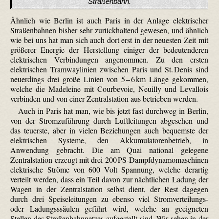
Straßenbahn.
Ähnlich wie Berlin ist auch Paris in der Anlage elektrischer
Straßenbahnen bisher sehr zurückhaltend gewesen, und ähnlich
wie bei uns hat man sich auch dort erst in der neuesten Zeit mit
größerer Energie der Herstellung einiger der bedeutenderen
elektrischen Verbindungen angenommen. Zu den ersten
elektrischen Tramwaylinien zwischen Paris und St. Denis sind
neuerdings drei große Linien von 5 – 6 km Länge gekommen,
welche die Madeleine mit Courbevoie, Neuilly und Levallois
verbinden und von einer Zentralstation aus betrieben werden.
Auch in Paris hat man, wie bis jetzt fast durchweg in Berlin,
von der Stromzuführung durch Luftleitungen abgesehen und
das teuerste, aber in vielen Beziehungen auch bequemste der
elektrischen Systeme, den Akkumulatorenbetrieb, in
Anwendung gebracht. Die am Quai national gelegene
Zentralstation erzeugt mit drei 200 PS-Dampfdynamomaschinen
elektrische Ströme von 600 Volt Spannung, welche derartig
verteilt werden, dass ein Teil davon zur nächtlichen Ladung der
Wagen in der Zentralstation selbst dient, der Rest dagegen
durch drei Speiseleitungen zu ebenso viel Stromverteilungs-
oder Ladungsssäulen geführt wird, welche an geeigneten
Stellen des Straßenbahnnetzes aufgestellt sind.
Wir sehen in der