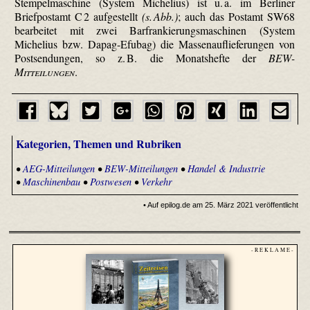
Stempelmaschine (System Michelius) ist u. a. im Berliner
Briefpostamt C 2 aufgestellt
(s. Abb.)
; auch das Postamt SW68
bearbeitet mit zwei Bar­frankierung­smaschinen (System
Michelius bzw. Dapag-Efubag) die Massen­aufliefe­rungen von
Postsendungen, so z. B. die Monatshefte der
BEW-
Mitteilungen
.
Kategorien, Themen und Rubriken
•
AEG-Mitteilungen
•
BEW-Mitteilungen
•
Handel & Industrie
•
Maschinenbau
•
Postwesen
•
Verkehr
• Auf epilog.de am 25. März 2021 veröffentlicht
- R E K L A M E -