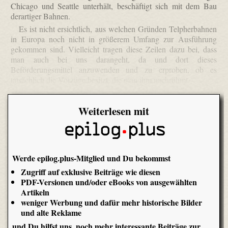
Chicago und Seattle unterhält, beschäftigt sich mit dem Bau
derartiger Bahnen.
Es ist nicht ersichtlich, aus welchen Gründen Telpher­bahnen
in Europa noch nicht in größerem Umfang zur Ausführung
gekommen sind. Vielleicht tragen diese Zeilen dazu bei, dass
man auch bei uns darangeht, da und dort dieses
Beförderungsmittel anzuwenden und zu erproben, ob es
tatsächlich die Vorzüge besitzt, die man ihm nachrühmt.
Weiterlesen mit
Werde epilog.plus-Mitglied und Du bekommst
Zugriff auf exklusive Beiträge wie diesen
PDF-Versionen und/oder eBooks von ausgewählten
Artikeln
weniger Werbung und dafür mehr historische Bilder
und alte Reklame
und Du hilfst uns, noch mehr interessante Beiträge zur