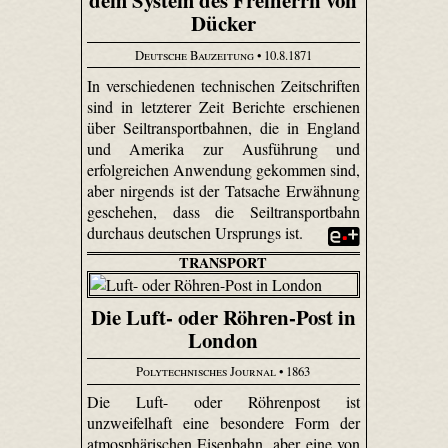
dem System des Freiherrn von
Dücker
Deutsche Bauzeitung
• 10.8.1871
In verschiedenen technischen Zeitschriften
sind in letzterer Zeit Berichte erschienen
über Seiltransportbahnen, die in England
und Amerika zur Ausführung und
erfolgreichen Anwendung gekommen sind,
aber nirgends ist der Tatsache Erwähnung
geschehen, dass die Seiltransportbahn
durchaus deutschen Ursprungs ist.
TRANSPORT
Die Luft- oder Röhren-Post in
London
Polytechnisches Journal
• 1863
Die Luft- oder Röhrenpost ist
unzweifelhaft eine besondere Form der
atmosphärischen Eisenbahn, aber eine von