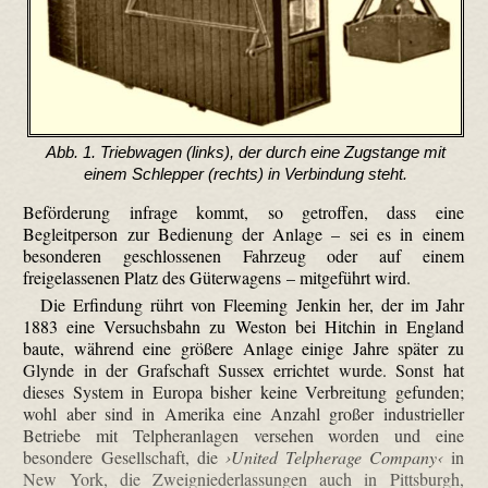
Abb. 1. Triebwagen (links), der durch eine Zugstange mit
einem Schlepper (rechts) in Verbindung steht.
Beförderung infrage kommt, so getroffen, dass eine
Begleitperson zur Bedienung der Anlage – sei es in einem
besonderen geschlossenen Fahrzeug oder auf einem
freigelassenen Platz des Güterwagens – mitgeführt wird.
Die Erfindung rührt von Fleeming Jenkin her, der im Jahr
1883 eine Versuchsbahn zu Weston bei Hitchin in England
baute, während eine größere Anlage einige Jahre später zu
Glynde in der Grafschaft Sussex errichtet wurde. Sonst hat
dieses System in Europa bisher keine Verbreitung gefunden;
wohl aber sind in Amerika eine Anzahl großer industrieller
Betriebe mit Telpher­anlagen versehen worden und eine
besondere Gesellschaft, die
›United Telpherage Company‹
in
New York, die Zweigniederlassungen auch in Pittsburgh,