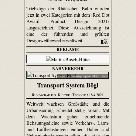
Triebzüge der Rhätischen Bahn wurden
jetzt in zwei Kategorien mit dem ›Red Dot
Award: Product Design 2021‹
ausgezeichnet. Diese Auszeichnung ist
eine der führenden und größten
Designwettbewerbe weltweit.
REKLAME
NAHVERKEHR
Foto: Firmengruppe Max Bögl
Transport System Bögl
Rundschau für Kultur+Technik
• 18.4.2021
Weltweit wachsen Großstädte und die
Urbanisierung schreitet stetig voran. Mit
dem Wachstum gehen zunehmende
Bebauungsdichte sowie Verkehrs-, Lärm-
und Luftbelastungen einher. Daher sind
Nahverkehrskonzepte nötig, die sich den