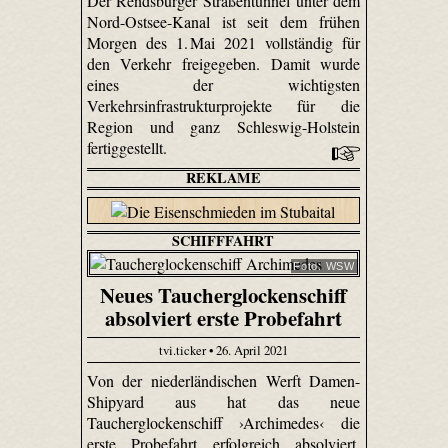
Der Rendsburger Straßentunnel unter dem
Nord-Ostsee-Kanal ist seit dem frühen
Morgen des 1. Mai 2021 vollständig für
den Verkehr freigegeben. Damit wurde
eines der wichtigsten
Verkehrsinfrastrukturprojekte für die
Region und ganz Schleswig-Holstein
fertiggestellt.
REKLAME
SCHIFFFAHRT
Foto: WSW
Neues Taucherglockenschiff
absolviert erste Probefahrt
tvi.ticker • 26. April 2021
Von der niederländischen Werft Damen-
Shipyard aus hat das neue
Taucherglockenschiff ›Archimedes‹ die
erste Probefahrt erfolgreich absolviert.