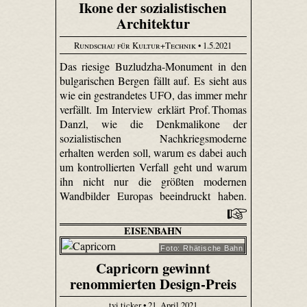
Ikone der sozialistischen
Architektur
Rundschau für Kultur+Technik
• 1.5.2021
Das riesige Buzludzha-Monument in den
bulgarischen Bergen fällt auf. Es sieht aus
wie ein gestrandetes UFO, das immer mehr
verfällt. Im Interview erklärt Prof. Thomas
Danzl, wie die Denkmalikone der
sozialistischen Nachkriegsmoderne
erhalten werden soll, warum es dabei auch
um kontrollierten Verfall geht und warum
ihn nicht nur die größten modernen
Wandbilder Europas beeindruckt haben.
EISENBAHN
Foto: Rhätische Bahn
Capricorn gewinnt
renommierten Design-Preis
tvi.ticker • 21. April 2021