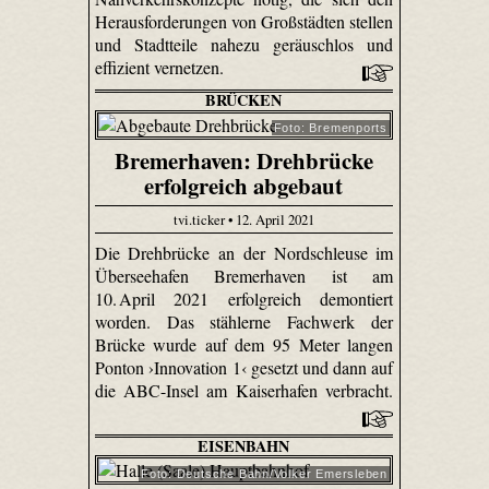
Herausforderungen von Großstädten stellen
und Stadtteile nahezu geräuschlos und
effizient vernetzen.
BRÜCKEN
Foto: Bremenports
Bremerhaven: Drehbrücke
erfolgreich abgebaut
tvi.ticker • 12. April 2021
Die Drehbrücke an der Nordschleuse im
Überseehafen Bremerhaven ist am
10. April 2021 erfolgreich demontiert
worden. Das stählerne Fachwerk der
Brücke wurde auf dem 95 Meter langen
Ponton ›Innovation 1‹ gesetzt und dann auf
die ABC-Insel am Kaiserhafen verbracht.
EISENBAHN
Foto: Deutsche Bahn/Volker Emersleben