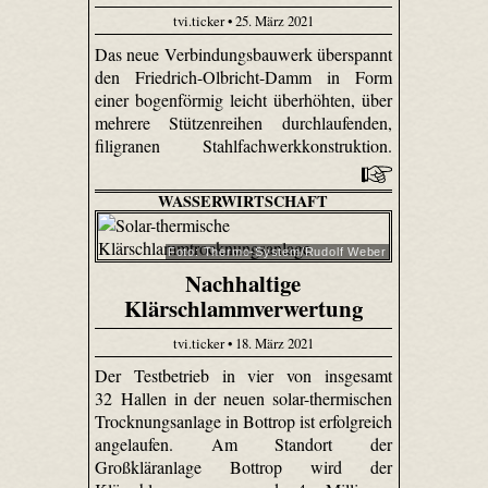
tvi.ticker • 25. März 2021
Das neue Verbindungsbauwerk überspannt
den Friedrich-Olbricht-Damm in Form
einer bogenförmig leicht überhöhten, über
mehrere Stützenreihen durchlaufenden,
filigranen Stahlfachwerkkonstruktion.
WASSERWIRTSCHAFT
Foto: Thermo-System/Rudolf Weber
Nachhaltige
Klärschlammverwertung
tvi.ticker • 18. März 2021
Der Testbetrieb in vier von insgesamt
32 Hallen in der neuen solar-thermischen
Trocknungsanlage in Bottrop ist erfolgreich
angelaufen. Am Standort der
Großkläranlage Bottrop wird der