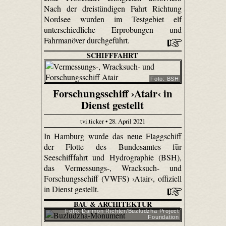
Nach der dreistündigen Fahrt Richtung
Nordsee wurden im Testgebiet elf
unterschiedliche Erprobungen und
Fahrmanöver durchgeführt.
SCHIFFFAHRT
Foto: BSH
Forschungsschiff ›Atair‹ in
Dienst gestellt
tvi.ticker • 28. April 2021
In Hamburg wurde das neue Flaggschiff
der Flotte des Bundesamtes für
Seeschifffahrt und Hydrographie (BSH),
das Vermessungs-, Wracksuch- und
Forschungsschiff (VWFS) ›Atair‹, offiziell
in Dienst gestellt.
BAU & ARCHITEKTUR
Foto: Darmon Richter/Buzludzha Project
Foundation